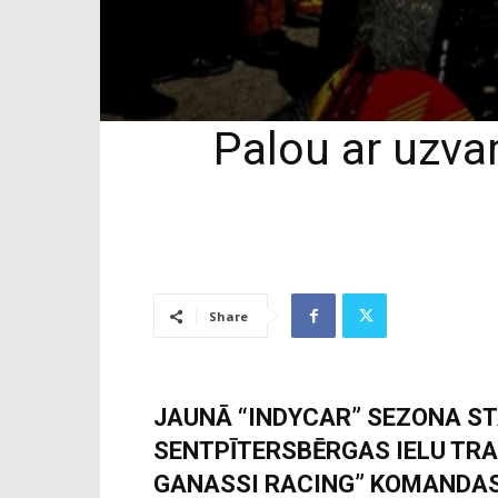
Palou ar uzva
Share
JAUNĀ “INDYCAR” SEZONA ST
SENTPĪTERSBĒRGAS IELU TRAS
GANASSI RACING” KOMANDAS 