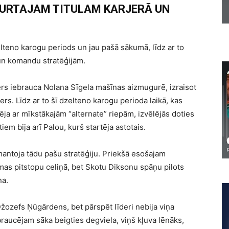
TURTAJAM TITULAM KARJERĀ UN
zelteno karogu periods un jau pašā sākumā, līdz ar to
 un komandu stratēģijām.
vers iebrauca Nolana Sīgela mašīnas aizmugurē, izraisot
ters. Līdz ar to šī dzelteno karogu perioda laikā, kas
tēja ar mīkstākajām “alternate” riepām, izvēlējās doties
iem bija arī Palou, kurš startēja astotais.
zmantoja tādu pašu stratēģiju. Priekšā esošajam
as pitstopu celiņā, bet Skotu Diksonu spāņu pilots
na.
Džozefs Ņūgārdens, bet pārspēt līderi nebija viņa
raucējam sāka beigties degviela, viņš kļuva lēnāks,