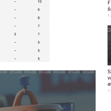
F
š
7.
S
v
a
7.