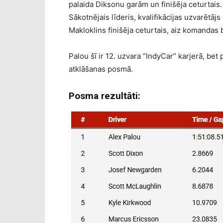
palaida Diksonu garām un finišēja ceturtais
Sākotnējais līderis, kvalifikācijas uzvarētā
Makloklins finišēja ceturtais, aiz komandas
Palou šī ir 12. uzvara “IndyCar” karjerā, be
atklāšanas posmā.
Posma rezultāti: