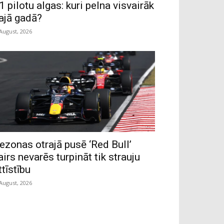
1 pilotu algas: kuri pelna visvairāk
ajā gadā?
 August, 2026
ezonas otrajā pusē ‘Red Bull’
airs nevarēs turpināt tik strauju
ttīstību
 August, 2026