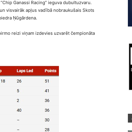
. “Chip Ganassi Racing” ieguva dubultuzvaru.
js un visvairāk apļus vadībā nobraukušais Skots
 biedra Ņūgārdena.
t pirmo reizi viņam izdevies uzvarēt čempionāta