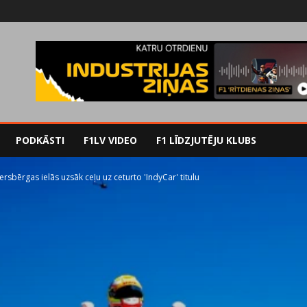
PODKĀSTI
F1LV VIDEO
F1 LĪDZJUTĒJU KLUBS
ersbērgas ielās uzsāk ceļu uz ceturto 'IndyCar' titulu