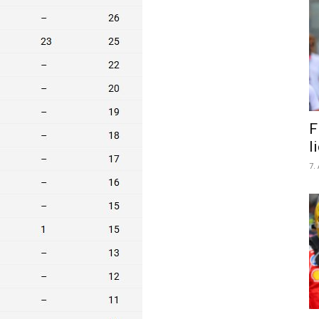
F
l
7.