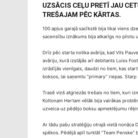
UZSĀCIS CEĻU PRETĪ JAU CE
TREŠAJAM PĒC KĀRTAS.
100 apļus garajā sacīkstē bija tikai viens d
sacensību iznākums bija atkarīgs no pilotu
Drīz pēc starta notika avārija, kad Vils Pau
avāriju, kurā izstājās arī debitants Luiss Fos
izrādījās vienīgais, daudzi no tiem, kas star
boksos, lai saņemtu “primary” riepas. Starp t
Trasē viņš atgriezās trešais no tiem, kuri i
Koltonam Hertam vēlāk bija vairākas problēm
uzveica uz pēdējo boksu apmeklējumu rēķi
Ar tādu pašu stratēģiju otrajā vietā nonāca 
spēkos. Pēdējā aplī turklāt “Team Penske” b