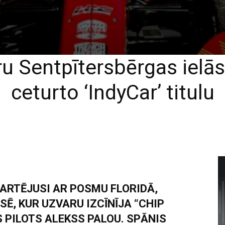
ru Sentpītersbērgas ielās
ceturto ‘IndyCar’ titulu
ARTĒJUSI AR POSMU FLORIDĀ,
Ē, KUR UZVARU IZCĪNĪJA “CHIP
PILOTS ALEKSS PALOU. SPĀNIS