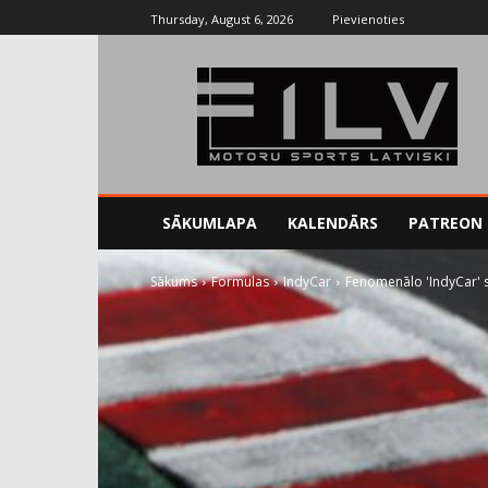
Thursday, August 6, 2026
Pievienoties
SĀKUMLAPA
KALENDĀRS
PATREON
Sākums
Formulas
IndyCar
Fenomenālo 'IndyCar' s