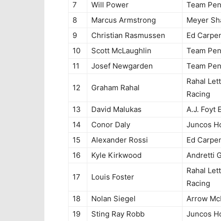
7
Will Power
Team Pen
8
Marcus Armstrong
Meyer Sh
9
Christian Rasmussen
Ed Carpen
10
Scott McLaughlin
Team Pen
11
Josef Newgarden
Team Pen
Rahal Let
12
Graham Rahal
Racing
13
David Malukas
A.J. Foyt 
14
Conor Daly
Juncos Ho
15
Alexander Rossi
Ed Carpen
16
Kyle Kirkwood
Andretti 
Rahal Let
17
Louis Foster
Racing
18
Nolan Siegel
Arrow Mc
19
Sting Ray Robb
Juncos Ho