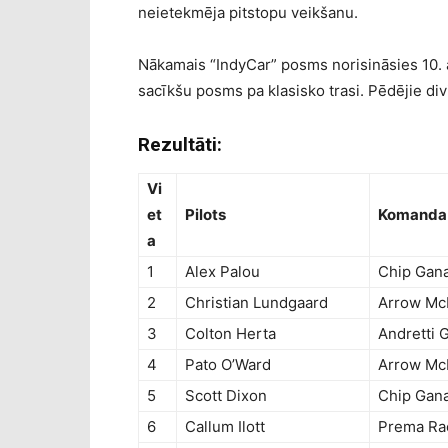
neietekmēja pitstopu veikšanu.
Nākamais “IndyCar” posms norisināsies 10. 
sacīkšu posms pa klasisko trasi. Pēdējie div
Rezultāti:
Vi
et
Pilots
Komanda
a
1
Alex Palou
Chip Gana
2
Christian Lundgaard
Arrow Mc
3
Colton Herta
Andretti 
4
Pato O’Ward
Arrow Mc
5
Scott Dixon
Chip Gana
6
Callum Ilott
Prema Ra