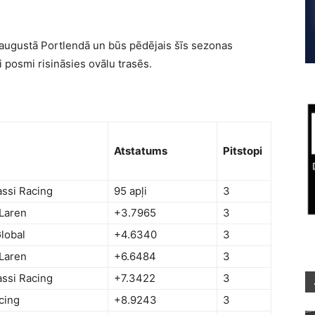
augustā Portlendā un būs pēdējais šīs sezonas
i posmi risināsies ovālu trasēs.
Atstatums
Pitstopi
ssi Racing
95 apļi
3
Laren
+3.7965
3
Global
+4.6340
3
Laren
+6.6484
3
ssi Racing
+7.3422
3
cing
+8.9243
3