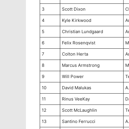
3
Scott Dixon
C
4
Kyle Kirkwood
A
5
Christian Lundgaard
A
6
Felix Rosenqvist
M
7
Colton Herta
A
8
Marcus Armstrong
M
9
Will Power
T
10
David Malukas
A
11
Rinus VeeKay
D
12
Scott McLaughlin
T
13
Santino Ferrucci
A