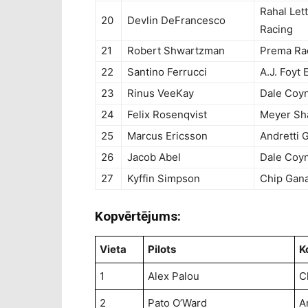
Rahal Let
20
Devlin DeFrancesco
Racing
21
Robert Shwartzman
Prema Ra
22
Santino Ferrucci
A.J. Foyt 
23
Rinus VeeKay
Dale Coy
24
Felix Rosenqvist
Meyer Sh
25
Marcus Ericsson
Andretti 
26
Jacob Abel
Dale Coy
27
Kyffin Simpson
Chip Gana
Kopvērtējums:
Vieta
Pilots
K
1
Alex Palou
C
2
Pato O’Ward
A