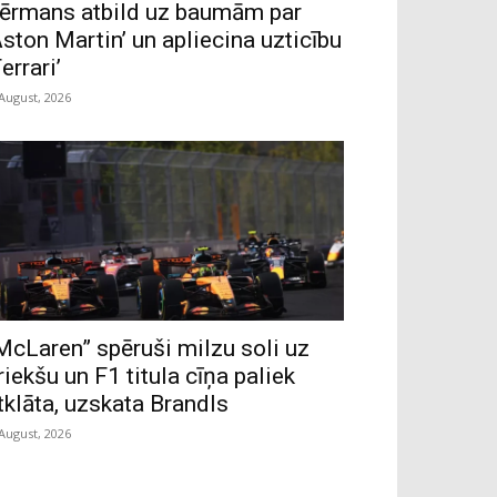
ērmans atbild uz baumām par
Aston Martin’ un apliecina uzticību
Ferrari’
 August, 2026
McLaren” spēruši milzu soli uz
riekšu un F1 titula cīņa paliek
tklāta, uzskata Brandls
 August, 2026