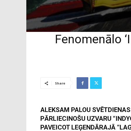
Fenomenālo ‘I
Share
ALEKSAM PALOU SVĒTDIENAS N
PĀRLIECINOŠU UZVARU “INDY
PAVEICOT LEĢENDĀRAJĀ “LAG