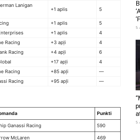
B
terman Lanigan
+1 aplis
5
‘
‘
cing
+1 aplis
5
5.
Enterprises
+1 aplis
4
ne Racing
+3 apļi
4
ank Racing
+4 apļi
6
Global
+17 apļi
4
ne Racing
+85 apļi
—
ssi Racing
+95 apļi
—
“
p
a
omanda
Punkti
5.
hip Ganassi Racing
590
rrow McLaren
469