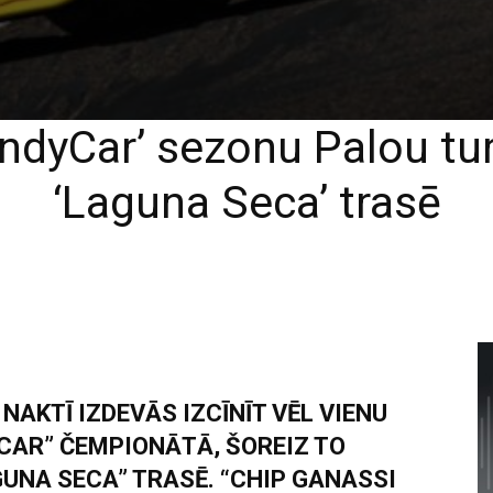
ndyCar’ sezonu Palou tur
‘Laguna Seca’ trasē
AKTĪ IZDEVĀS IZCĪNĪT VĒL VIENU
CAR” ČEMPIONĀTĀ, ŠOREIZ TO
UNA SECA” TRASĒ. “CHIP GANASSI