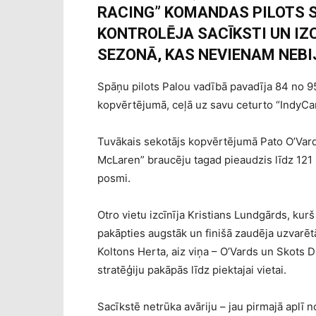
RACING” KOMANDAS PILOTS 
KONTROLĒJA SACĪKSTI UN IZ
SEZONĀ, KAS NEVIENAM NEBIJ
Spāņu pilots Palou vadībā pavadīja 84 no 95 
kopvērtējumā, ceļā uz savu ceturto “IndyCar
Tuvākais sekotājs kopvērtējumā Pato O’Vards
McLaren” braucēju tagad pieaudzis līdz 121 
posmi.
Otro vietu izcīnīja Kristians Lundgārds, kurš
pakāpties augstāk un finišā zaudēja uzvarēt
Koltons Herta, aiz viņa – O’Vards un Skots D
stratēģiju pakāpās līdz piektajai vietai.
Sacīkstē netrūka avāriju – jau pirmajā aplī no