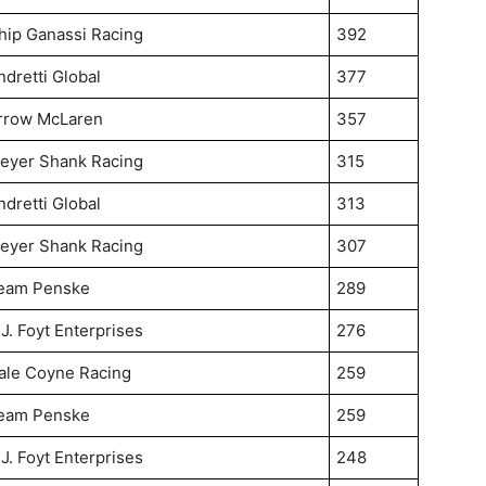
hip Ganassi Racing
392
ndretti Global
377
rrow McLaren
357
eyer Shank Racing
315
ndretti Global
313
eyer Shank Racing
307
eam Penske
289
.J. Foyt Enterprises
276
ale Coyne Racing
259
eam Penske
259
.J. Foyt Enterprises
248