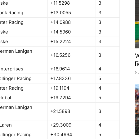
ske
+11.5298
3
ank Racing
+13.0055
3
ter Racing
+14.0988
3
ske
+14.5960
3
ske
+15.2224
3
terman Lanigan
+16.5256
3
‘
l
Enterprises
+16.9614
4
6.
llinger Racing
+17.8336
5
ter Racing
+19.1194
4
Global
+19.7294
5
terman Lanigan
+21.5898
3
Laren
+29.3009
4
llinger Racing
+30.4964
5