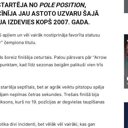
STARTĒJA NO
POLE POSITION
,
CĪNĪJA JAU ASTOTO UZVARU ŠAJĀ
A IZDEVIES KOPŠ 2007. GADA.
apļiem un vēl vairāk nostiprināja favorīta statusu
” čempiona titulu.
 šoreiz finišēja ceturtais. Palou pārsvars pār “Arrow
punktam, kad līdz sezonas beigām palikuši vien trīs
 startēja septītais, bet ar agrāk veiktu pitstopu spēja
ājam nepilnas četras sekundes. Trešais finišā bija
iksons, kurš no 19. pozīcijas ar degvielas taupīšanas
tika divi incidenti, bet vēlāk vēl vairāki, kas gan