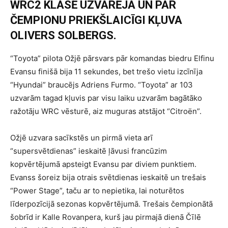
WRC2 KLASĒ UZVARĒJA UN PAR
ČEMPIONU PRIEKŠLAICĪGI KĻUVA
OLIVERS SOLBERGS.
“Toyota” pilota Ožjē pārsvars pār komandas biedru Elfinu
Evansu finišā bija 11 sekundes, bet trešo vietu izcīnīja
“Hyundai” braucējs Adriens Furmo. “Toyota” ar 103
uzvarām tagad kļuvis par visu laiku uzvarām bagātāko
ražotāju WRC vēsturē, aiz muguras atstājot “Citroën”.
Ožjē uzvara sacīkstēs un pirmā vieta arī
“supersvētdienas” ieskaitē ļāvusi francūzim
kopvērtējumā apsteigt Evansu par diviem punktiem.
Evanss šoreiz bija otrais svētdienas ieskaitē un trešais
“Power Stage”, taču ar to nepietika, lai noturētos
līderpozīcijā sezonas kopvērtējumā. Trešais čempionātā
šobrīd ir Kalle Rovanpera, kurš jau pirmajā dienā Čīlē