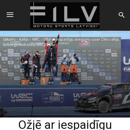
Sākums
Rallijs
WRC
Ožjē ar iespaidīgu sniegumu uzvar Čīles rallijā,
Solbergs nodrošina WRC2 titulu
Ožjē ar iespaidīgu