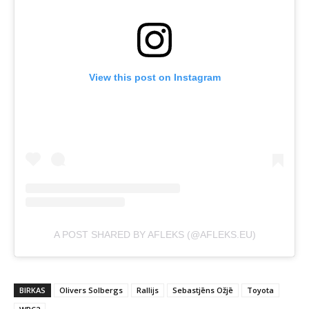
View this post on Instagram
A POST SHARED BY AFLEKS (@AFLEKS.EU)
BIRKAS
Olivers Solbergs
Rallijs
Sebastjēns Ožjē
Toyota