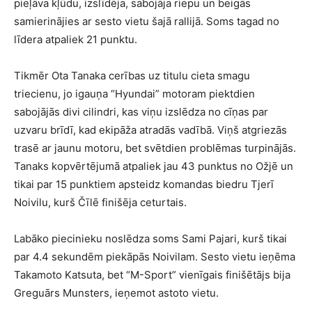
pieļāva kļūdu, izslīdēja, sabojāja riepu un beigās
samierinājies ar sesto vietu šajā rallijā. Soms tagad no
līdera atpaliek 21 punktu.
Tikmēr Ota Tanaka cerības uz titulu cieta smagu
triecienu, jo igauņa “Hyundai” motoram piektdien
sabojājās divi cilindri, kas viņu izslēdza no cīņas par
uzvaru brīdī, kad ekipāža atradās vadībā. Viņš atgriezās
trasē ar jaunu motoru, bet svētdien problēmas turpinājās.
Tanaks kopvērtējumā atpaliek jau 43 punktus no Ožjē un
tikai par 15 punktiem apsteidz komandas biedru Tjerī
Noivilu, kurš Čīlē finišēja ceturtais.
Labāko piecinieku noslēdza soms Sami Pajari, kurš tikai
par 4.4 sekundēm piekāpās Noivilam. Sesto vietu ieņēma
Takamoto Katsuta, bet “M-Sport” vienīgais finišētājs bija
Greguārs Munsters, ieņemot astoto vietu.