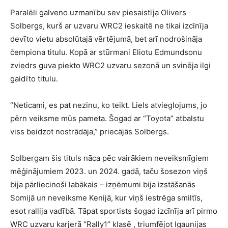
Paralēli galveno uzmanību sev piesaistīja Olivers
Solbergs, kurš ar uzvaru WRC2 ieskaitē ne tikai izcīnīja
devīto vietu absolūtajā vērtējumā, bet arī nodrošināja
čempiona titulu. Kopā ar stūrmani Eliotu Edmundsonu
zviedrs guva piekto WRC2 uzvaru sezonā un svinēja ilgi
gaidīto titulu.
“Neticami, es pat nezinu, ko teikt. Liels atvieglojums, jo
pērn veiksme mūs pameta. Šogad ar “Toyota” atbalstu
viss beidzot nostrādāja,” priecājās Solbergs.
Solbergam šis tituls nāca pēc vairākiem neveiksmīgiem
mēģinājumiem 2023. un 2024. gadā, taču šosezon viņš
bija pārliecinoši labākais – izņēmumi bija izstāšanās
Somijā un neveiksme Kenijā, kur viņš iestrēga smiltīs,
esot rallija vadībā. Tāpat sportists šogad izcīnīja arī pirmo
WRC uzvaru karjerā “Rally1” klasē , triumfējot Igaunijas