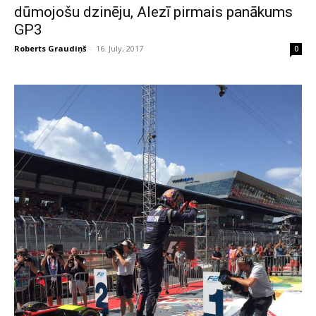
dūmojošu dzinēju, Alezī pirmais panākums
GP3
Roberts Graudiņš
-
16. July, 2017
0