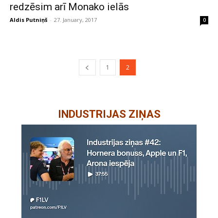
redzēsim arī Monako ielās
Aldis Putniņš
-
27. January, 2017
0
1
2
INDUSTRIJAS ZIŅAS