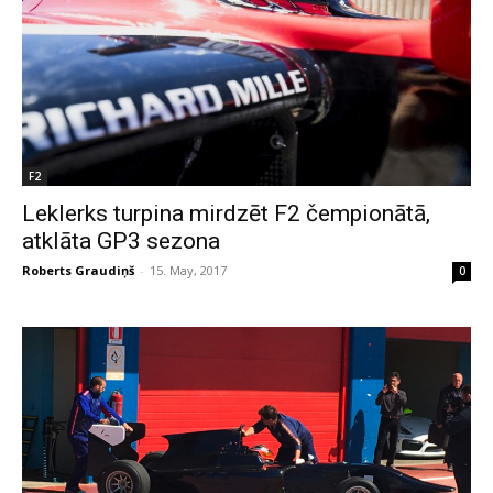
F2
Leklerks turpina mirdzēt F2 čempionātā,
atklāta GP3 sezona
Roberts Graudiņš
-
15. May, 2017
0