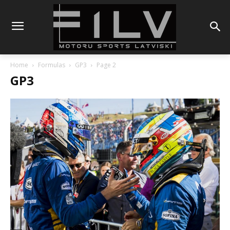
Home
Formulas
GP3
Page 2
GP3