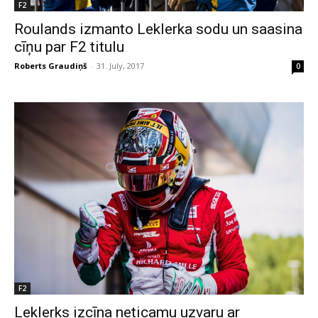
F2
Roulands izmanto Leklerka sodu un saasina
cīņu par F2 titulu
Roberts Graudiņš
-
31. July, 2017
0
F2
Leklerks izcīna neticamu uzvaru ar