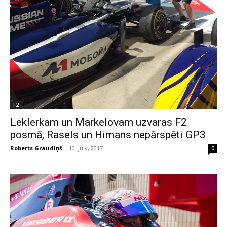
F2
Leklerkam un Markelovam uzvaras F2
posmā, Rasels un Himans nepārspēti GP3
Roberts Graudiņš
-
10. July, 2017
0