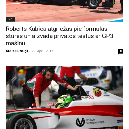
GP3
Roberts Kubica atgriežas pie formulas
stūres un aizvada privātos testus ar GP3
mašīnu
Aldis Putniņš
-
20. April, 2017
0