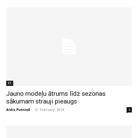
F1
Jauno modeļu ātrums līdz sezonas
sākumam strauji pieaugs
Aldis Putniņš
-
12. February, 2014
0