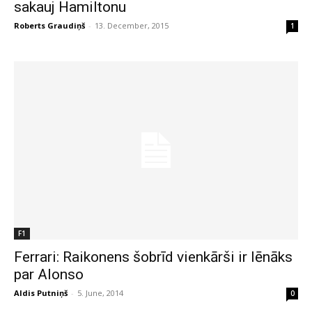
sakauj Hamiltonu
Roberts Graudiņš
-
13. December, 2015
1
F1
Ferrari: Raikonens šobrīd vienkārši ir lēnāks
par Alonso
Aldis Putniņš
-
5. June, 2014
0