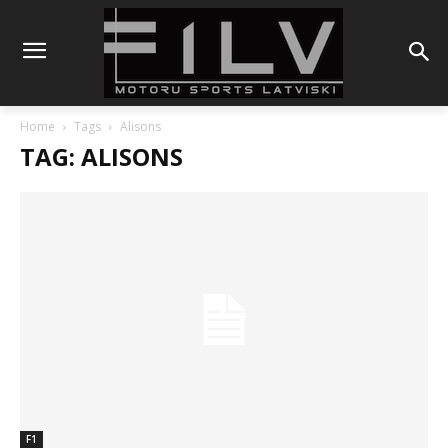
Home
Tags
Alisons
TAG: ALISONS
F1