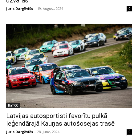
uzvaras
Juris Dargēvičs
-
19. August, 2024
0
BaTCC
Latvijas autosportisti favorītu pulkā
leģendārajā Kauņas autošosejas trasē
Juris Dargēvičs
-
28. June, 2024
0