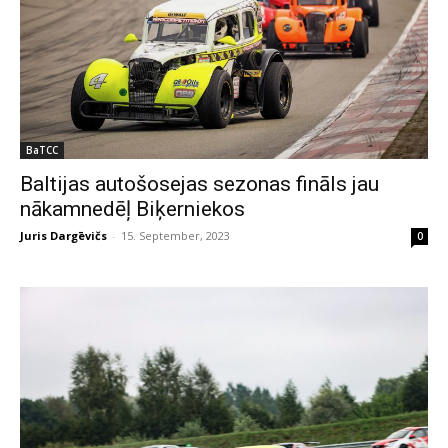
BaTCC
Baltijas autošosejas sezonas fināls jau
nākamnedēļ Biķerniekos
Juris Dargēvičs
-
15. September, 2023
0