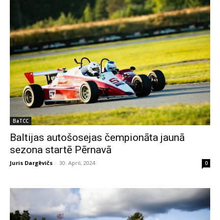
BaTCC
Baltijas autošosejas čempionāta jaunā
sezona startē Pērnavā
Juris Dargēvičs
-
30. April, 2024
0