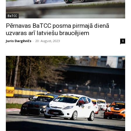
BaTCC
Pērnavas BaTCC posma pirmajā dienā
uzvaras arī latviešu braucējiem
Juris Dargēvičs
-
20. August, 2023
0