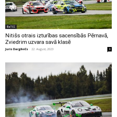
BaTCC
Nitišs otrais izturības sacensībās Pērnavā,
Zviedrim uzvara savā klasē
Juris Dargēvičs
-
22. August, 2023
0