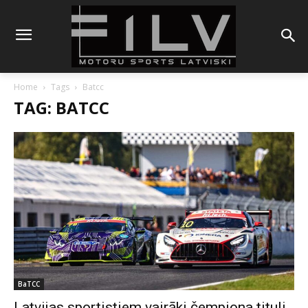
Home
Tags
Batcc
TAG: BATCC
BaTCC
Latvijas sportistiem vairāki čempiona tituli