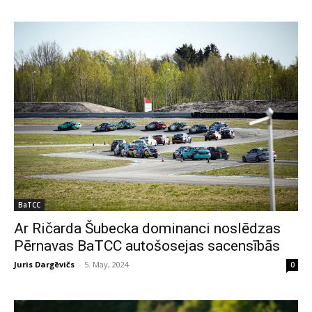
BaTCC
Ar Ričarda Šubecka dominanci noslēdzas
Pērnavas BaTCC autošosejas sacensībās
Juris Dargēvičs
-
5. May, 2024
0