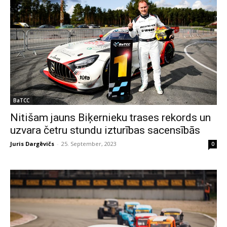
BaTCC
Nitišam jauns Biķernieku trases rekords un
uzvara četru stundu izturības sacensībās
Juris Dargēvičs
-
25. September, 2023
0