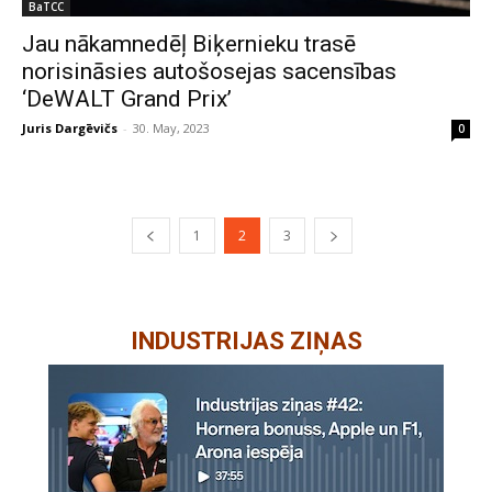
BaTCC
Jau nākamnedēļ Biķernieku trasē
norisināsies autošosejas sacensības
‘DeWALT Grand Prix’
Juris Dargēvičs
-
30. May, 2023
0
1
2
3
INDUSTRIJAS ZIŅAS