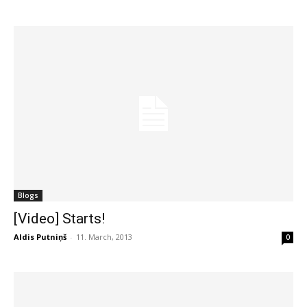
Blogs
[Video] Starts!
Aldis Putniņš
-
11. March, 2013
0