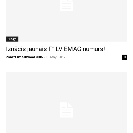
Blogs
Iznācis jaunais F1LV EMAG numurs!
2mattsmallwood2006
-
8. May, 2012
0