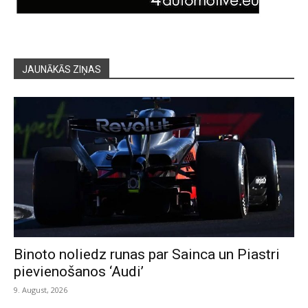
JAUNĀKĀS ZIŅAS
Binoto noliedz runas par Sainca un Piastri
pievienošanos ‘Audi’
9. August, 2026