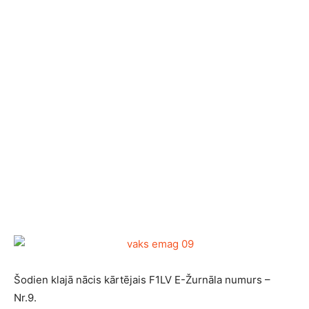
Šodien klajā nācis kārtējais F1LV E-Žurnāla numurs –
Nr.9.