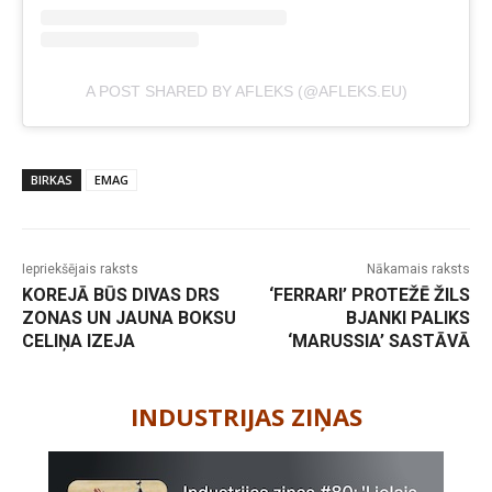
A POST SHARED BY AFLEKS (@AFLEKS.EU)
BIRKAS
EMAG
Iepriekšējais raksts
Nākamais raksts
KOREJĀ BŪS DIVAS DRS
‘FERRARI’ PROTEŽĒ ŽILS
ZONAS UN JAUNA BOKSU
BJANKI PALIKS
CELIŅA IZEJA
‘MARUSSIA’ SASTĀVĀ
-
INDUSTRIJAS ZIŅAS