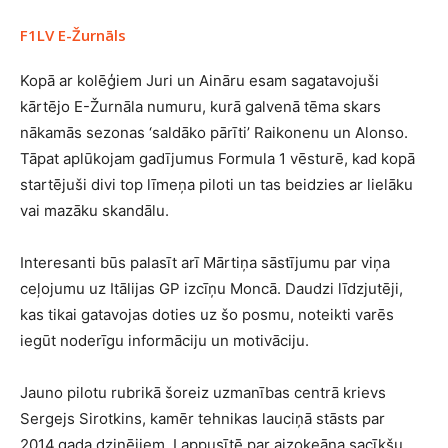
F1LV E-Žurnāls
Kopā ar kolēģiem Juri un Aināru esam sagatavojuši
kārtējo E-Žurnāla numuru, kurā galvenā tēma skars
nākamās sezonas ‘saldāko pārīti’ Raikonenu un Alonso.
Tāpat aplūkojam gadījumus Formula 1 vēsturē, kad kopā
startējuši divi top līmeņa piloti un tas beidzies ar lielāku
vai mazāku skandālu.
Interesanti būs palasīt arī Mārtiņa sāstījumu par viņa
ceļojumu uz Itālijas GP izcīņu Moncā. Daudzi līdzjutēji,
kas tikai gatavojas doties uz šo posmu, noteikti varēs
iegūt noderīgu informāciju un motivāciju.
Jauno pilotu rubrikā šoreiz uzmanības centrā krievs
Sergejs Sirotkins, kamēr tehnikas lauciņā stāsts par
2014.gada dzinējiem. Lappusītē par aizokeāna sacīkšu