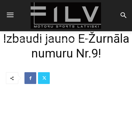
Izbaudi jauno E-Žurnāla
Sākums
Blogs
Izbaudi jauno E-Žurnāla numuru Nr.9!
numuru Nr.9!