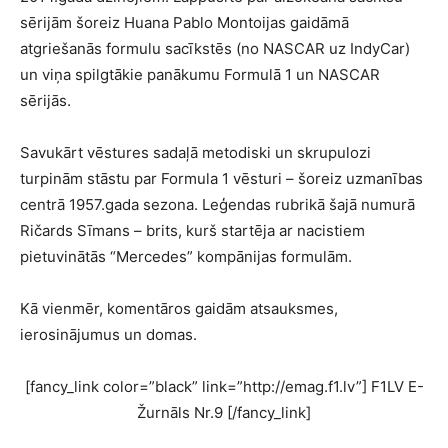
sērijām šoreiz Huana Pablo Montoijas gaidāmā
atgriešanās formulu sacīkstēs (no NASCAR uz IndyCar)
un viņa spilgtākie panākumu Formulā 1 un NASCAR
sērijās.
Savukārt vēstures sadaļā metodiski un skrupulozi
turpinām stāstu par Formula 1 vēsturi – šoreiz uzmanības
centrā 1957.gada sezona. Leģendas rubrikā šajā numurā
Ričards Sīmans – brits, kurš startēja ar nacistiem
pietuvinātās “Mercedes” kompānijas formulām.
Kā vienmēr, komentāros gaidām atsauksmes,
ierosinājumus un domas.
[fancy_link color=”black” link=”http://emag.f1.lv”] F1LV E-
Žurnāls Nr.9 [/fancy_link]