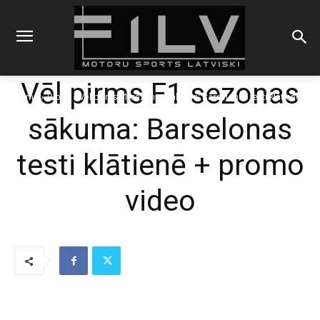
Vēl pirms F1 sezonas
Sākums
Blogs
Vēl pirms F1 sezonas sākuma: Barselonas testi klātienē +
promo video
sākuma: Barselonas
testi klātienē + promo
video