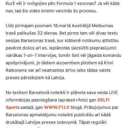
Kurš vēl ir noilgojies pēc Formula 1 sezonas? Ja vēl kāds
nav, tad šis video krietni veicinās šo procesu.
Līdz pirmajam posmam 18.martā Austrālijā Melburnas
trasē palikušas 32 dienas. Bet pirms tam vēl divas testu
sesijas Barselonas trasē, kur klātienē notikumu attīstību
pavērot došos arī es. Ieplānotas (aizsūtīti pieprasījumi)
vairākas
1-on-1
intervijas, tomēr šeit vēl jāgaida komandu
apstiprinājumi, jo tādiem aizņemtiem pilotiem kā Kimi
Raikonens var arī neatrasties brīvs laiks tādas valsts
preses pārstāvjiem kā Latvija.
No testiem Barselonā noteikti ir plānota sava veida LIVE
informācijas pasniegšana (apraksti+foto) gan
DELFI
Sports
sadaļā, gan
WWW.F1.LV
blogā. Prātuļojumus par
Barselonas apmeklējumu noteikti publicēšu arī kādā
drukātajā Latvijas preses izdevumā. Tāpat regulāri