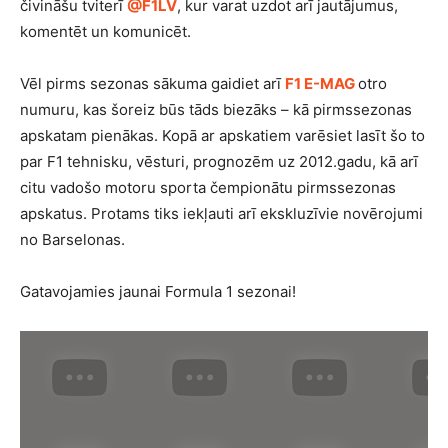
čivināšu tviterī
@F1LV
, kur varat uzdot arī jautājumus,
komentēt un komunicēt.
Vēl pirms sezonas sākuma gaidiet arī
F1 E-MAG
otro
numuru, kas šoreiz būs tāds biezāks – kā pirmssezonas
apskatam pienākas. Kopā ar apskatiem varēsiet lasīt šo to
par F1 tehnisku, vēsturi, prognozēm uz 2012.gadu, kā arī
citu vadošo motoru sporta čempionātu pirmssezonas
apskatus. Protams tiks iekļauti arī ekskluzīvie novērojumi
no Barselonas.
Gatavojamies jaunai Formula 1 sezonai!