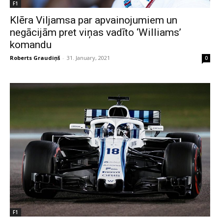
F1
Klēra Viljamsa par apvainojumiem un
negācijām pret viņas vadīto ‘Williams’
komandu
Roberts Graudiņš
-
31. January, 2021
0
F1