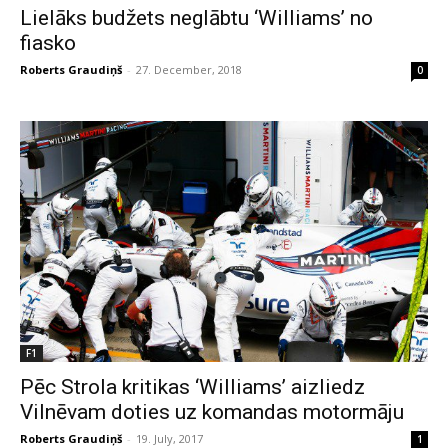
Lielāks budžets neglābtu ‘Williams’ no
fiasko
Roberts Graudiņš
-
27. December, 2018
0
F1
Pēc Strola kritikas ‘Williams’ aizliedz
Vilnēvam doties uz komandas motormāju
Roberts Graudiņš
-
19. July, 2017
1