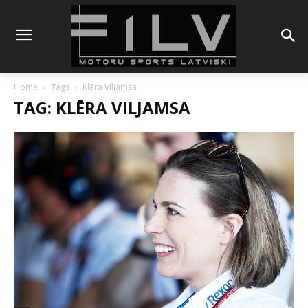
Home
Tags
Klēra Viljamsa
TAG: KLĒRA VILJAMSA