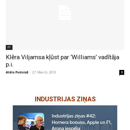
F1
Klēra Viljamsa kļūst par ‘Williams’ vadītāja
p.i.
Aldis Putniņš
-
27. March, 2013
0
INDUSTRIJAS ZIŅAS