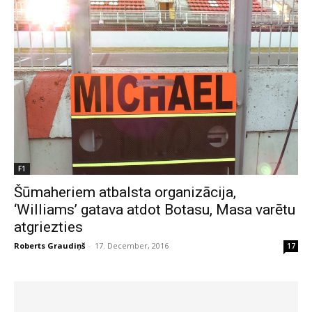
F1
Šūmaheriem atbalsta organizācija,
‘Williams’ gatava atdot Botasu, Masa varētu
atgriezties
Roberts Graudiņš
-
17. December, 2016
17