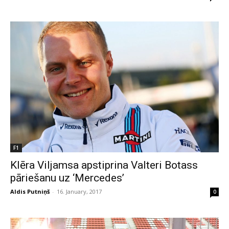
F1
Klēra Viljamsa apstiprina Valteri Botass
pāriešanu uz ‘Mercedes’
Aldis Putniņš
-
16. January, 2017
0