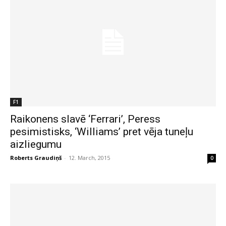
F1
Raikonens slavē ‘Ferrari’, Peress
pesimistisks, ‘Williams’ pret vēja tuneļu
aizliegumu
Roberts Graudiņš
-
12. March, 2015
0