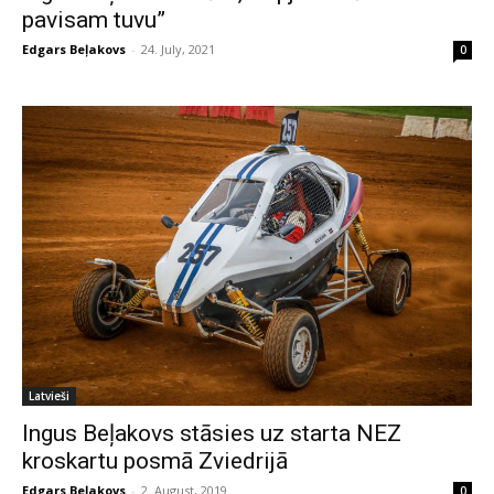
pavisam tuvu”
Edgars Beļakovs
-
24. July, 2021
0
Latvieši
Ingus Beļakovs stāsies uz starta NEZ
kroskartu posmā Zviedrijā
Edgars Beļakovs
-
2. August, 2019
0