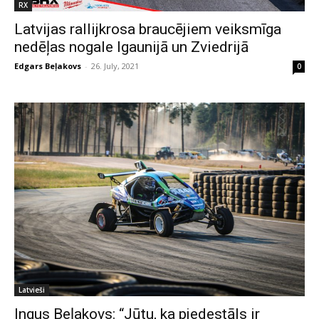
RX
Latvijas rallijkrosa braucējiem veiksmīga
nedēļas nogale Igaunijā un Zviedrijā
Edgars Beļakovs
-
26. July, 2021
0
Latvieši
Ingus Beļakovs: “Jūtu, ka pjedestāls ir