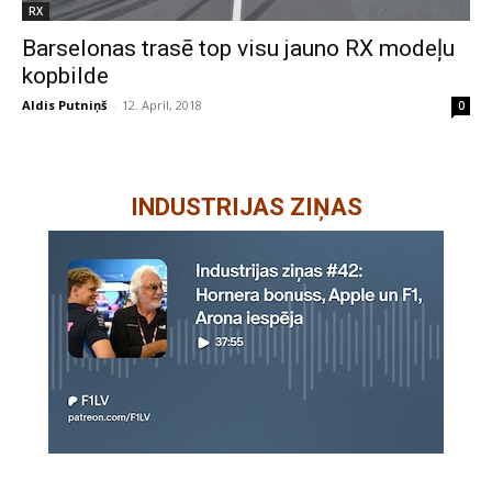
RX
Barselonas trasē top visu jauno RX modeļu
kopbilde
Aldis Putniņš
-
12. April, 2018
0
INDUSTRIJAS ZIŅAS