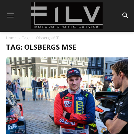
Home
Tags
Olsbergs MSE
TAG: OLSBERGS MSE