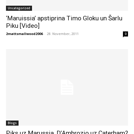
Uncategorized
‘Maruissia’ apstiprina Timo Gloku un Šarlu
Piku [Video]
2mattsmallwood2006
-
28. November, 2011
0
Blogs
Piks uz Marussia, D’Ambrozio uz Caterham?