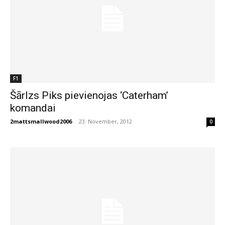
F1
Šārlzs Piks pievienojas ‘Caterham’
komandai
2mattsmallwood2006
-
23. November, 2012
0