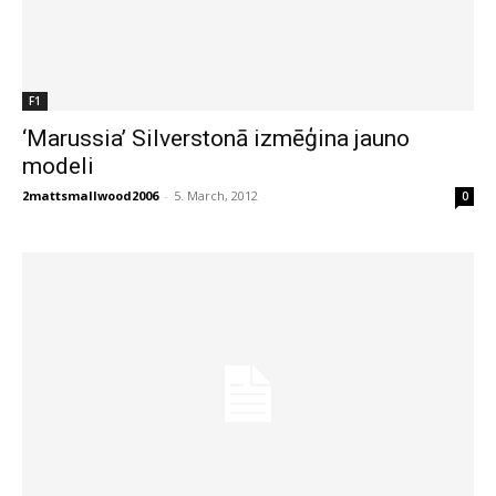
F1
‘Marussia’ Silverstonā izmēģina jauno
modeli
2mattsmallwood2006
-
5. March, 2012
0