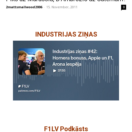
2mattsmallwood2006
-
15. November, 2011
0
INDUSTRIJAS ZIŅAS
F1LV Podkāsts