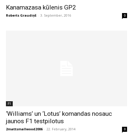
Kanamazasa kūlenis GP2
Roberts Graudiņš
-
3. September, 2016
0
F1
‘Williams’ un ‘Lotus’ komandas nosauc
jaunos F1 testpilotus
2mattsmallwood2006
-
22. February, 2014
0