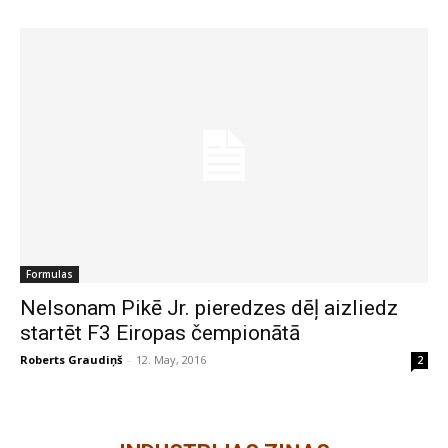
Formulas
Nelsonam Pikē Jr. pieredzes dēļ aizliedz
startēt F3 Eiropas čempionātā
Roberts Graudiņš
-
12. May, 2016
2