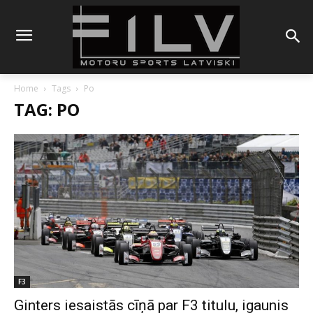
Home
Tags
Po
TAG: PO
F3
Ginters iesaistās cīņā par F3 titulu, igaunis