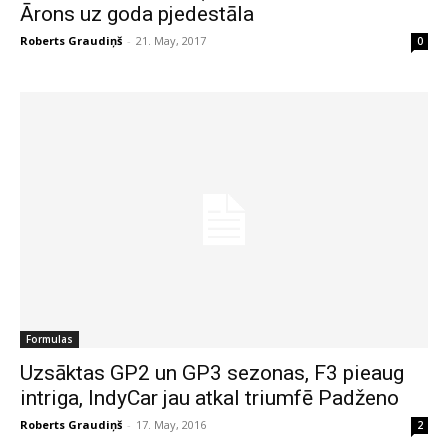
Ārons uz goda pjedestāla
Roberts Graudiņš
-
21. May, 2017
0
Formulas
Uzsāktas GP2 un GP3 sezonas, F3 pieaug
intriga, IndyCar jau atkal triumfē Padženo
Roberts Graudiņš
-
17. May, 2016
2