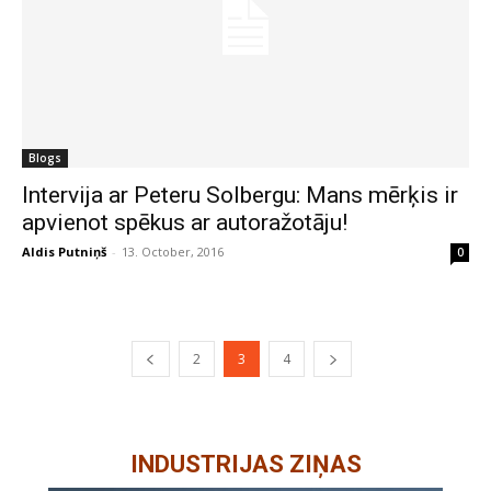
Blogs
Intervija ar Peteru Solbergu: Mans mērķis ir
apvienot spēkus ar autoražotāju!
Aldis Putniņš
-
13. October, 2016
0
2
3
4
INDUSTRIJAS ZIŅAS