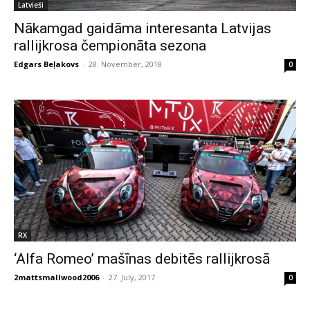
Latvieši
Nākamgad gaidāma interesanta Latvijas
rallijkrosa čempionāta sezona
Edgars Beļakovs
-
28. November, 2018
0
RX
‘Alfa Romeo’ mašīnas debitēs rallijkrosā
2mattsmallwood2006
-
27. July, 2017
0