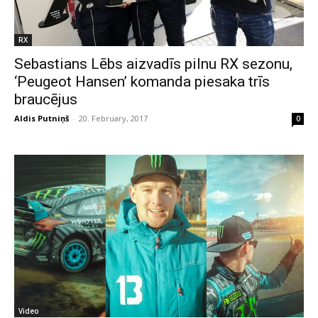
RX
Sebastians Lēbs aizvadīs pilnu RX sezonu,
‘Peugeot Hansen’ komanda piesaka trīs
braucējus
Aldis Putniņš
-
20. February, 2017
0
Video