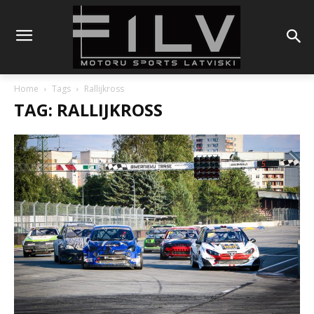
Home
Tags
Rallijkross
TAG: RALLIJKROSS