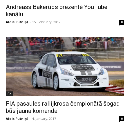
Andreass Bakerūds prezentē YouTube
kanālu
Aldis Putniņš
-
15. February, 2017
0
RX
FIA pasaules rallijkrosa čempionātā šogad
būs jauna komanda
Aldis Putniņš
-
4. January, 2017
0