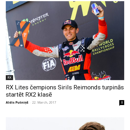
RX
RX Lites čempions Sirils Reimonds turpinās
startēt RX2 klasē
Aldis Putniņš
-
22. March, 2017
0