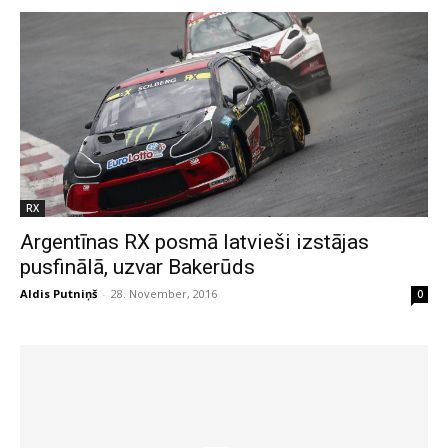
RX
Argentīnas RX posmā latvieši izstājas
pusfinālā, uzvar Bakerūds
Aldis Putniņš
-
28. November, 2016
0