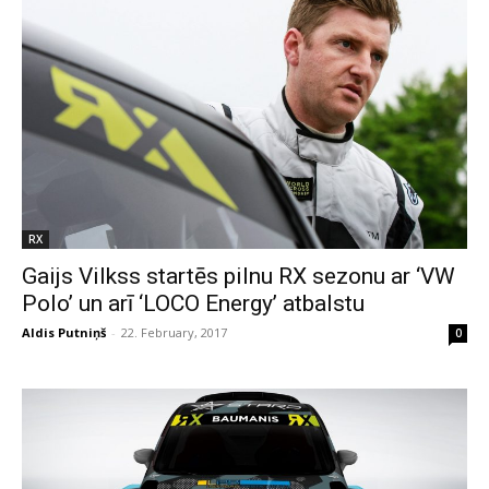
RX
Gaijs Vilkss startēs pilnu RX sezonu ar ‘VW
Polo’ un arī ‘LOCO Energy’ atbalstu
Aldis Putniņš
-
22. February, 2017
0