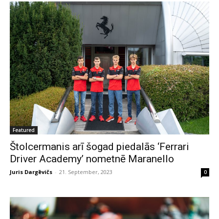
Featured
Štolcermanis arī šogad piedalās ‘Ferrari
Driver Academy’ nometnē Maranello
Juris Dargēvičs
-
21. September, 2023
0