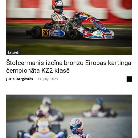
Latvieši
Štolcermanis izcīna bronzu Eiropas kartinga
čempionāta KZ2 klasē
Juris Dargēvičs
-
13. July, 2023
0