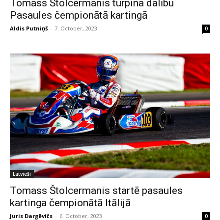
Tomass Štolcermanis turpina dalību
Pasaules čempionātā kartingā
Aldis Putniņš
-
7. October, 2023
0
Latvieši
Tomass Štolcermanis startē pasaules
kartinga čempionātā Itālijā
Juris Dargēvičs
-
6. October, 2023
0