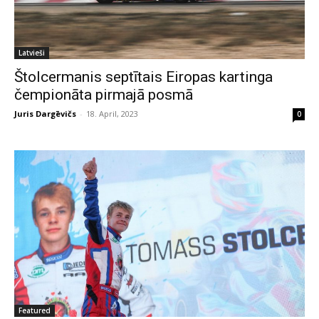
Latvieši
Štolcermanis septītais Eiropas kartinga
čempionāta pirmajā posmā
Juris Dargēvičs
-
18. April, 2023
0
Featured