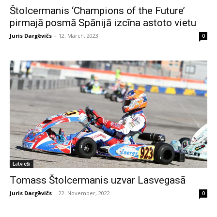
Štolcermanis ‘Champions of the Future’
pirmajā posmā Spānijā izcīna astoto vietu
Juris Dargēvičs
-
12. March, 2023
0
Latvieši
Tomass Štolcermanis uzvar Lasvegasā
Juris Dargēvičs
-
22. November, 2022
0