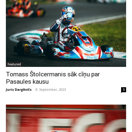
Featured
Tomass Štolcermanis sāk cīņu par
Pasaules kausu
Juris Dargēvičs
-
8. September, 2023
0