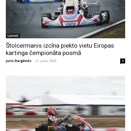
Latvieši
Štolcermanis izcīna piekto vietu Eiropas
kartinga čempionāta posmā
Juris Dargēvičs
-
21. June, 2023
0