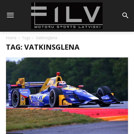
Home
Tags
Vatkinsglena
TAG: VATKINSGLENA