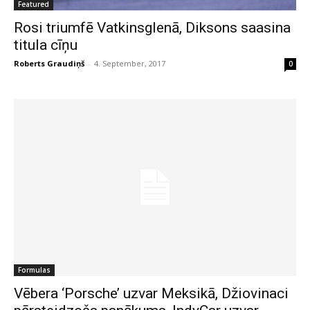
Featured
Rosi triumfē Vatkinsglenā, Diksons saasina
titula cīņu
Roberts Graudiņš
-
4. September, 2017
0
Formulas
Vēbera ‘Porsche’ uzvar Meksikā, Džiovinaci