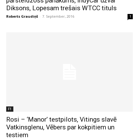
pārsteidzošs panākums, IndyCar uzvar
Diksons, Lopesam trešais WTCC tituls
Roberts Graudiņš
-
7. September, 2016
1
F1
Rosi – ‘Manor’ testpilots, Vitings slavē
Vatkinsglenu, Vēbers par kokpitiem un
testiem