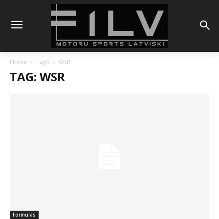
Home
Tags
WSR
TAG: WSR
Formulas