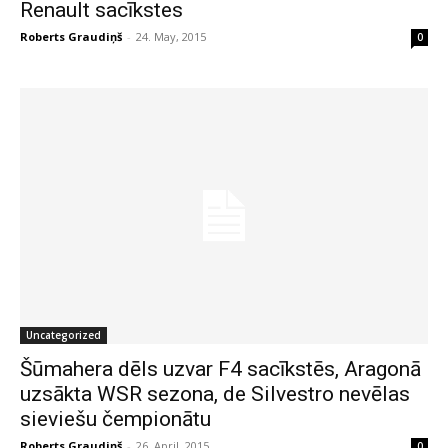
Renault sacīkstes
Roberts Graudiņš
-
24. May, 2015
0
Uncategorized
Šūmahera dēls uzvar F4 sacīkstēs, Aragonā
uzsākta WSR sezona, de Silvestro nevēlas
sieviešu čempionātu
Roberts Graudiņš
-
26. April, 2015
0