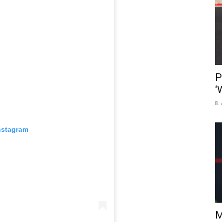
P
‘
8.
nstagram
M