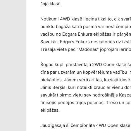
šajā klasē.
Notikumi 4WD klasē liecina tikai to, cik svarī
punktu bagāža katrā posmā var nest čempi
vadību no Edgara Enkura ekipāžas ir pārņēmi
Savukārt Edgars Enkurs neskatoties uz izstā
Trešajā vietā pēc “Madonas” joprojām ierind
Šogad kupli pārstāvētajā 2WD Open klasē šogad
cīņa par uzvarām un kopvērtējuma vadību ir 
piekāpties. Jāņem vērā arī tas, ka šajā klasē s
Jānis Berķis, kuri noteikti brauc ar vienu d
savukārt pirmo vietu sev nodrošīnājis Kaspa
finišejis pēdējos trijos posmos. Trešo un c
ekipāžas.
Jaudīgākajā šī čempionāta 4WD Open klasē pa