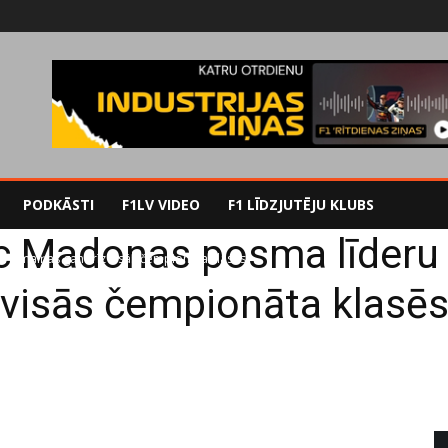
PODKĀSTI
F1LV VIDEO
F1 LĪDZJUTĒJU KLUBS
pēc Madonas posma līderu
eru maiņas gandrīz visās čempionāta klasēs
visās čempionāta klasē