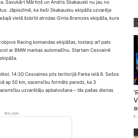
ža. Savukārt Mārtiņš un Andris Skakauski nu jau no
tus. Jāpiezīmē, ka tieši Skakausku ekipāža uzvarēja
 Trešajā vietā šobrīd atrodas Ginta Bremzes ekipāža, kura
objovs Racing komandas ekipāžas, tostarp arī pats
raucot ar BMW markas automašīnu. Startam Cesvainē
 ekipāža.
plkst. 14:30 Cesvaines pils teritorijā Parka ielā 8. Sešos
ā ap 50 km, sacensību formāts paredz, ka 3
 Sacensību uzvarētāju apbalvošana – tās pašas dienas
‘
V
a
REKLĀMA
8.