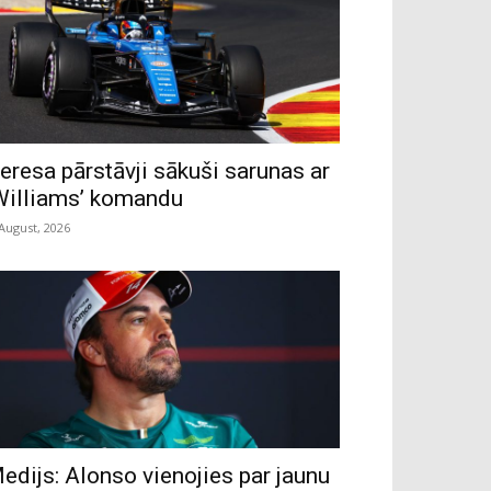
eresa pārstāvji sākuši sarunas ar
Williams’ komandu
 August, 2026
edijs: Alonso vienojies par jaunu