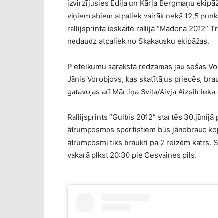
izvirzījusies Edija un Kārļa Bergmaņu ekipā
viņiem abiem atpaliek vairāk nekā 12,5 punk
rallijsprinta ieskaitē rallijā “Madona 2012”
nedaudz atpaliek no Skakausku ekipāžas.
Pieteikumu sarakstā redzamas jau sešas Vor
Jānis Vorobjovs, kas skatītājus priecēs, b
gatavojas arī Mārtiņa Sviļa/Aivja Aizsilnieka
Rallijsprints ”Gulbis 2012” startēs 30.jūnijā 
ātrumposmos sportistiem būs jānobrauc kop
ātrumposmi tiks braukti pa 2 reizēm katrs.
vakarā plkst.20:30 pie Cesvaines pils.