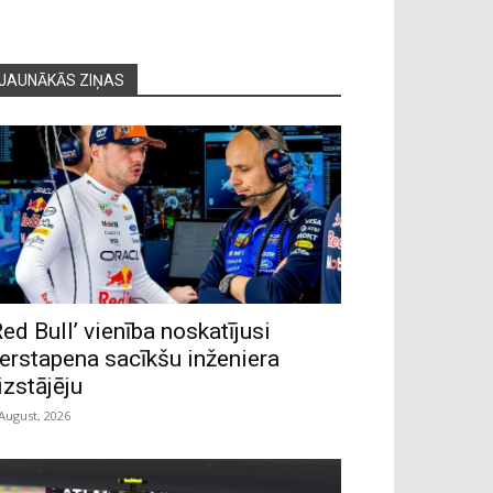
JAUNĀKĀS ZIŅAS
Red Bull’ vienība noskatījusi
erstapena sacīkšu inženiera
izstājēju
 August, 2026