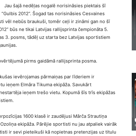
Jau šajā nedēļas nogalē norisināsies piektais šī
s “Gulbis 2012”. Šogad tas norisināsies Cesvaines
ti vēl nebūs braukuši, tomēr ceļi ir zināmi gan no šī
12” būs ne tikai Latvijas rallijsprinta čempionāta 5.
as 3. posms, tādēļ uz starta bez Latvijas sportistiem
aunijas.
vērtējumā pirms gaidāmā rallijsprinta posma.
ikušas ievērojamas pārmaiņas par līderiem ir
ietu ieņem Elmāra Tikuma ekipāža. Savukārt
 nestartēja ieņem trešo vietu. Kopumā šīs trīs ekipāžas
istiem.
rpozīcijas 1600 klasē ir zaudējusi Mārča Strautiņa
Ozoliņa ekipāža. Pārējie sportisti nu jau atpaliek vairāk
sti ir sevi pieteikuši kā nopietnas pretenzijas uz titulu