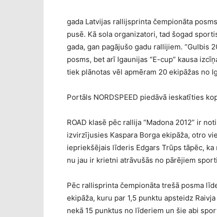
gada Latvijas rallijsprinta čempionāta posm
pusē. Kā sola organizatori, tad šogad sportis
gada, gan pagājušo gadu rallijiem. “Gulbis 20
posms, bet arī Igaunijas “E-cup” kausa izcīņ
tiek plānotas vēl apmēram 20 ekipāžas no Ig
Portāls NORDSPEED piedāvā ieskatīties kop
ROAD klasē pēc rallija “Madona 2012” ir not
izvirzījusies Kaspara Borga ekipāža, otro v
iepriekšējais līderis Edgars Trūps tāpēc, ka
nu jau ir krietni atrāvušās no pārējiem sport
Pēc rallisprinta čempionāta trešā posma līde
ekipāža, kuru par 1,5 punktu apsteidz Raivja 
nekā 15 punktus no līderiem un šie abi sporti