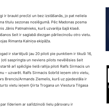
gi ir braukt precīzi un bez izstāšanās, jo pat neliela
ona titulu sezonas noslēgumā. Pēc Madonas posma
s Jānis Patmalnieks, kurš uzvarēja šajā klasē.
šanos šeit ir saglabā diezgan pārliecinošu otro vietu.
ojas Rimanta Kalniņa ekipāža.
 ir startējuši jau 20 piloti pie punktiem ir tikuši 16,
ļoti saspringta un neviens pilots nevēlēsies šeit
tartē arī spēcīgie lielā rallija piloti Ralfs Sirmacis un
omu – uzvarēt. Ralfs Sirmacis šobrīd ieņem otro vietu,
rs Brencis/Armands Ziemelis, kurš uz pjedestāla ir
eturto vietu ieņem Ģirta Trogana un Viestura Tilgasa
r līderiem ar salīdzinoši lielu pārsvaru ir