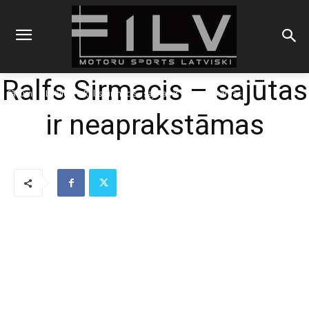
Ralfs Sirmacis – sajūtas
Sākums
Latvieši
Ralfs Sirmacis - sajūtas ir neaprakstāmas
ir neaprakstāmas