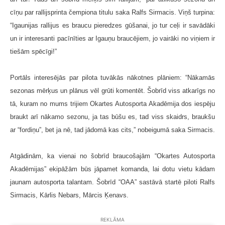
cīņu par rallijsprinta čempiona titulu saka Ralfs Sirmacis. Viņš turpina:
“Igaunijas rallijus es braucu pieredzes gūšanai, jo tur ceļi ir savādāki
un ir interesanti pacīnīties ar Igauņu braucējiem, jo vairāki no viņiem ir
tiešām spēcīgi!”
Portāls interesējās par pilota tuvākās nākotnes plāniem: “Nākamās
sezonas mērķus un plānus vēl grūti komentēt. Šobrīd viss atkarīgs no
tā, kuram no mums trijiem Okartes Autosporta Akadēmija dos iespēju
braukt arī nākamo sezonu, ja tas būšu es, tad viss skaidrs, braukšu
ar “fordiņu”, bet ja nē, tad jādomā kas cits,” nobeigumā saka Sirmacis.
Atgādinām, ka vienai no šobrīd braucošajām “Okartes Autosporta
Akadēmijas” ekipāžām būs jāpamet komanda, lai dotu vietu kādam
jaunam autosporta talantam. Šobrīd “OAA” sastāvā startē piloti Ralfs
Sirmacis, Kārlis Nebars, Mārcis Ķenavs.
REKLĀMA