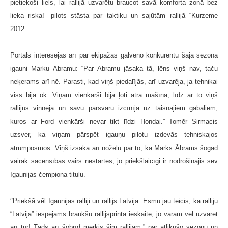
pietiekoši liels, lai rallijā uzvarētu braucot savā komforta zonā bez
lieka riska!” pilots stāsta par taktiku un sajūtām rallijā “Kurzeme
2012”.
Portāls interesējās arī par ekipāžas galveno konkurentu šajā sezonā
igauni Marku Ābramu: “Par Ābramu jāsaka tā, lēns viņš nav, taču
neķerams arī nē. Parasti, kad viņš piedalījās, arī uzvarēja, ja tehnikai
viss bija ok. Viņam vienkārši bija ļoti ātra mašīna, līdz ar to viņš
rallijus vinnēja un savu pārsvaru izcīnīja uz taisnajiem gabaliem,
kuros ar Ford vienkārši nevar tikt līdzi Hondai.” Tomēr Sirmacis
uzsver, ka viņam pārspēt igauņu pilotu izdevās tehniskajos
ātrumposmos. Viņš izsaka arī nožēlu par to, ka Marks Ābrams šogad
vairāk sacensībās vairs nestartēs, jo priekšlaicīgi ir nodrošinājis sev
Igaunijas čempiona titulu.
“
Priekšā vēl Igaunijas ralliji un rallijs Latvija. Esmu jau teicis, ka ralliju
“Latvija” iespējams braukšu rallijsprinta ieskaitē, jo varam vēl uzvarēt
arī tur! Tāds arī šobrīd mērķis šim rallijam,” par atlikušo sezonu un