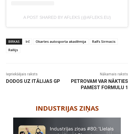
A POST SHARED BY AFLEKS (@AFLEKS.EU)
BIRKAS
lrč
Okartes autosporta akadēmija
Ralfs Sirmacis
Rallijs
Iepriekšējais raksts
Nākamais raksts
DODOS UZ ITĀLIJAS GP
PETROVAM VAR NĀKTIES
PAMEST FORMULU 1
-
INDUSTRIJAS ZIŅAS