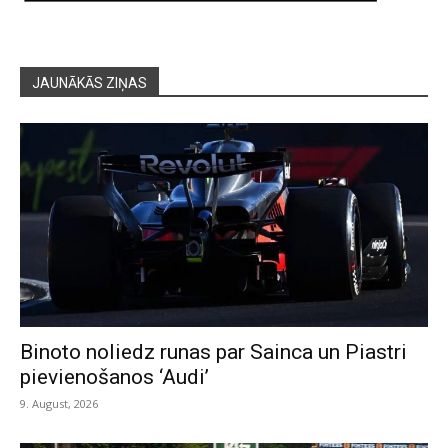
JAUNĀKĀS ZIŅAS
Binoto noliedz runas par Sainca un Piastri
pievienošanos ‘Audi’
9. August, 2026