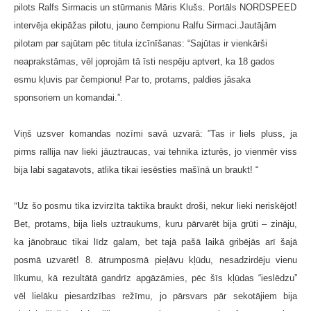
pilots Ralfs Sirmacis un stūrmanis Māris Klušs. Portāls NORDSPEED
intervēja ekipāžas pilotu, jauno čempionu Ralfu Sirmaci.
Jautājām
pilotam par sajūtam pēc titula izcīnīšanas: “Sajūtas ir vienkārši
neaprakstāmas, vēl joprojām tā īsti nespēju aptvert, ka 18 gados
esmu kļuvis par čempionu! Par to, protams, paldies jāsaka
sponsoriem un komandai.”.
Viņš uzsver komandas nozīmi savā uzvarā: ”Tas ir liels pluss, ja
pirms rallija nav lieki jāuztraucas, vai tehnika izturēs, jo vienmēr viss
bija labi sagatavots, atlika tikai iesēsties mašīnā un braukt! “
“
Uz šo posmu tika izvirzīta taktika braukt droši, nekur lieki neriskējot!
Bet, protams, bija liels uztraukums, kuru pārvarēt bija grūti – zināju,
ka jānobrauc tikai līdz galam, bet tajā pašā laikā gribējās arī šajā
posmā uzvarēt! 8. ātrumposmā pieļāvu kļūdu, nesadzirdēju vienu
līkumu, kā rezultātā gandrīz apgāzāmies, pēc šīs kļūdas “ieslēdzu”
vēl lielāku piesardzības režīmu, jo pārsvars pār sekotājiem bija