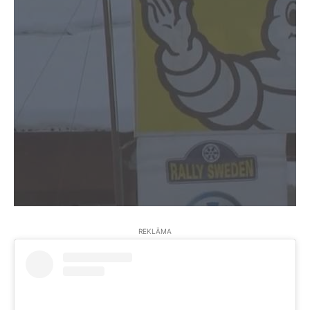
REKLĀMA