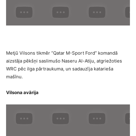
Metjū Vilsons tikmēr “Qatar M-Sport Ford” komandā
aizstāja pēkšņi saslimušo Naseru Al-Atiju, atgriežoties
WRC pēc ilga pārtraukuma, un sadauzīja katarieša
mašīnu.
Vilsona avārija