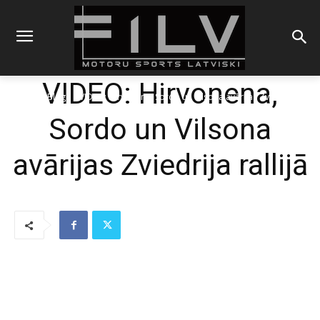
VIDEO: Hirvonena,
Sākums
Blogs
VIDEO: Hirvonena, Sordo un Vilsona avārijas Zviedrija rallijā
Sordo un Vilsona
avārijas Zviedrija rallijā