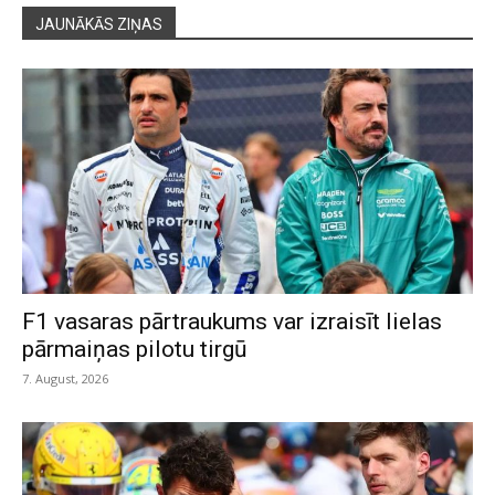
JAUNĀKĀS ZIŅAS
F1 vasaras pārtraukums var izraisīt lielas
pārmaiņas pilotu tirgū
7. August, 2026