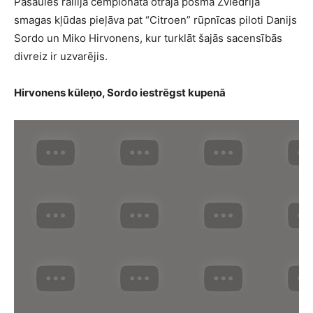
Pasaules rallija čempionāta otrajā posmā Zviedrijā
smagas kļūdas pieļāva pat “Citroen” rūpnīcas piloti Danijs
Sordo un Miko Hirvonens, kur turklāt šajās sacensībās
divreiz ir uzvarējis.
Hirvonens kūleņo, Sordo iestrēgst kupenā