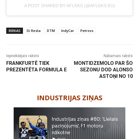
A POST SHARED BY AFLEKS (@AFLEKS.EU)
BIRKAS
Di Resta
DTM
IndyCar
Petrovs
Iepriekšējais raksts
Nākamais raksts
FRANKFURTĒ TIEK
MONTIDZEMOLO PAR ŠO
PREZENTĒTA FORMULA E
SEZONU DOD ALONSO
ASTOŅI NO 10
-
INDUSTRIJAS ZIŅAS