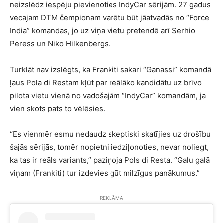
neizslēdz iespēju pievienoties IndyCar sērijām. 27 gadus
vecajam DTM čempionam varētu būt jāatvadās no “Force
India” komandas, jo uz viņa vietu pretendē arī Serhio
Peress un Niko Hilkenbergs.
Turklāt nav izslēgts, ka Frankiti sakari “Ganassi” komandā
ļaus Pola di Restam kļūt par reālāko kandidātu uz brīvo
pilota vietu vienā no vadošajām “IndyCar” komandām, ja
vien skots pats to vēlēsies.
“Es vienmēr esmu nedaudz skeptiski skatījies uz drošību
šajās sērijās, tomēr nopietni iedziļonoties, nevar noliegt,
ka tas ir reāls variants,” paziņoja Pols di Resta. “Galu galā
viņam (Frankiti) tur izdevies gūt milzīgus panākumus.”
REKLĀMA