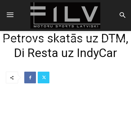
Petrovs skatās uz DTM,
Sākums
Formulas
IndyCar
Petrovs skatās uz DTM, Di Resta uz IndyCar
Di Resta uz IndyCar