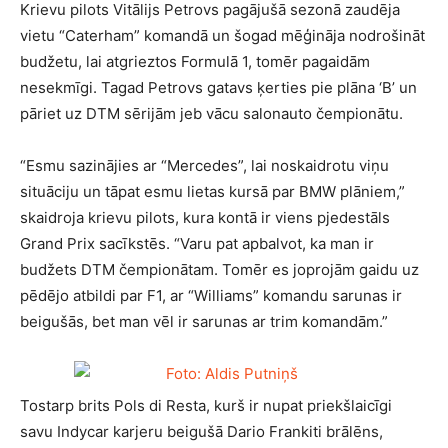
Krievu pilots Vitālijs Petrovs pagājušā sezonā zaudēja
vietu “Caterham” komandā un šogad mēģināja nodrošināt
budžetu, lai atgrieztos Formulā 1, tomēr pagaidām
nesekmīgi. Tagad Petrovs gatavs ķerties pie plāna ‘B’ un
pāriet uz DTM sērijām jeb vācu salonauto čempionātu.
“Esmu sazinājies ar “Mercedes”, lai noskaidrotu viņu
situāciju un tāpat esmu lietas kursā par BMW plāniem,”
skaidroja krievu pilots, kura kontā ir viens pjedestāls
Grand Prix sacīkstēs. “Varu pat apbalvot, ka man ir
budžets DTM čempionātam. Tomēr es joprojām gaidu uz
pēdējo atbildi par F1, ar “Williams” komandu sarunas ir
beigušās, bet man vēl ir sarunas ar trim komandām.”
Tostarp brits Pols di Resta, kurš ir nupat priekšlaicīgi
savu Indycar karjeru beigušā Dario Frankiti brālēns,