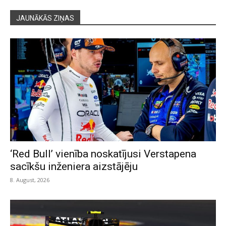
JAUNĀKĀS ZIŅAS
‘Red Bull’ vienība noskatījusi Verstapena
sacīkšu inženiera aizstājēju
8. August, 2026