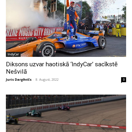
IndyCar
Diksons uzvar haotiskā ‘IndyCar’ sacīkstē
Nešvilā
Juris Dargēvičs
-
8. August, 2022
0