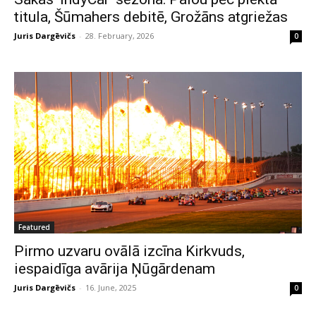
titula, Šūmahers debitē, Grožāns atgriežas
Juris Dargēvičs
-
28. February, 2026
0
Featured
Pirmo uzvaru ovālā izcīna Kirkvuds,
iespaidīga avārija Ņūgārdenam
Juris Dargēvičs
-
16. June, 2025
0