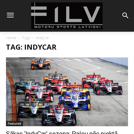
Home
Tags
IndyCar
TAG: INDYCAR
Featured
Sākas ‘IndyCar’ sezona: Palou pēc piektā