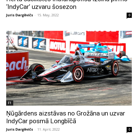
‘IndyCar’ uzvaru šosezon
Juris Dargēvičs
-
15. May, 2022
0
F1
Ņūgārdens aizstāvas no Grožāna un uzvar
IndyCar posmā Longbīčā
Juris Dargēvičs
-
11. April, 2022
0