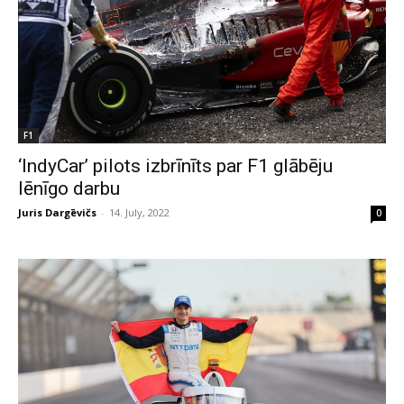
F1
‘IndyCar’ pilots izbrīnīts par F1 glābēju
lēnīgo darbu
Juris Dargēvičs
-
14. July, 2022
0