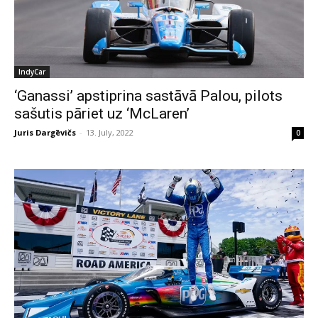
IndyCar
‘Ganassi’ apstiprina sastāvā Palou, pilots
sašutis pāriet uz ‘McLaren’
Juris Dargēvičs
-
13. July, 2022
0