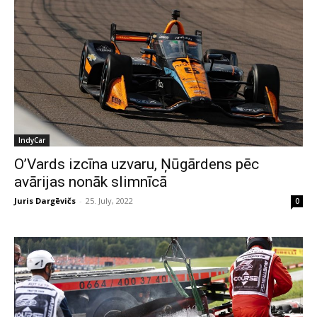
IndyCar
O’Vards izcīna uzvaru, Ņūgārdens pēc
avārijas nonāk slimnīcā
Juris Dargēvičs
-
25. July, 2022
0