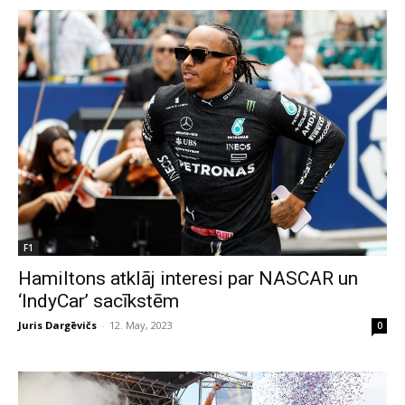
F1
Hamiltons atklāj interesi par NASCAR un
‘IndyCar’ sacīkstēm
Juris Dargēvičs
-
12. May, 2023
0