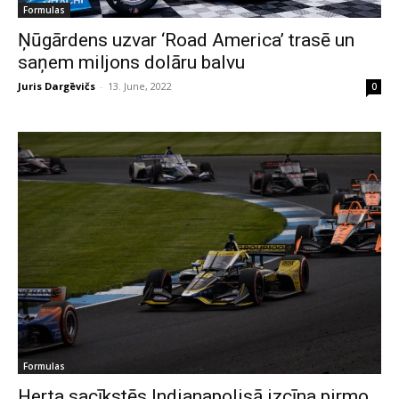
Formulas
Ņūgārdens uzvar ‘Road America’ trasē un
saņem miljons dolāru balvu
Juris Dargēvičs
-
13. June, 2022
0
Formulas
Herta sacīkstēs Indianapolisā izcīna pirmo