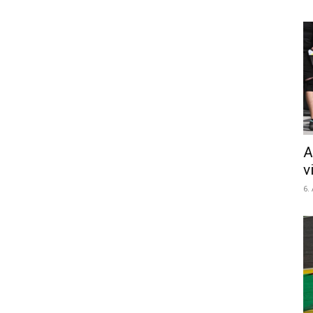
A
v
6.