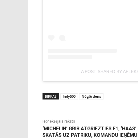
A POST SHARED BY AFLEK
BIRKAS
Indy500
Ņūgārdens
Iepriekšējais raksts
‘MICHELIN’ GRIB ATGRIEZTIES F1, ‘HAAS’
SKATĀS UZ PATRIKU, KOMANDU IEŅĒMU