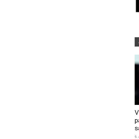
V
p
s
6.