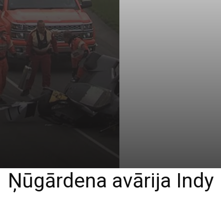
Ņūgārdena avārija Indy