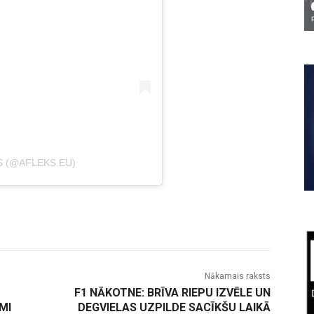
S (@AFLEKS.EU)
Nākamais raksts
F1 NĀKOTNE: BRĪVA RIEPU IZVĒLE UN
MI
DEGVIELAS UZPILDE SACĪKŠU LAIKĀ