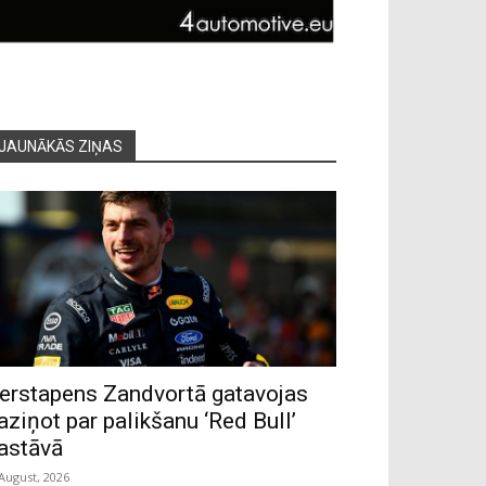
JAUNĀKĀS ZIŅAS
erstapens Zandvortā gatavojas
aziņot par palikšanu ‘Red Bull’
astāvā
 August, 2026