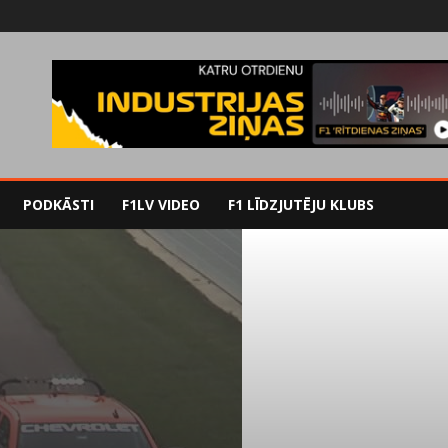
PODKĀSTI
F1LV VIDEO
F1 LĪDZJUTĒJU KLUBS