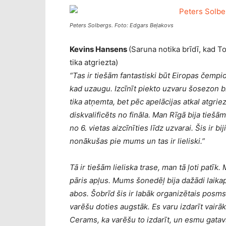
Peters Solbergs. Foto: Edgars Beļakovs
Kevins Hansens
(Saruna notika brīdī, kad To
tika atgriezta)
“Tas ir tiešām fantastiski būt Eiropas čempio
kad uzaugu. Izcīnīt piekto uzvaru šosezon bi
tika atņemta, bet pēc apelācijas atkal atgrie
diskvalificēts no fināla. Man Rīgā bija tiešā
no 6. vietas aizcīnīties līdz uzvarai. Šis ir bi
nonākušas pie mums un tas ir lieliski.”
Tā ir tiešām lieliska trase, man tā ļoti patīk
pāris apļus. Mums šonedēļ bija dažādi laikapst
abos. Šobrīd šis ir labāk organizētais posm
varēšu doties augstāk. Es varu izdarīt vairā
Cerams, ka varēšu to izdarīt, un esmu gatav