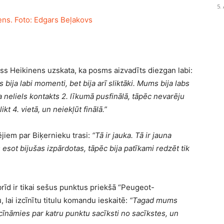
5.
s Heikinens uzskata, ka posms aizvadīts diezgan labi:
bija labi momenti, bet bija arī sliktāki. Mums bija labs
 neliels kontakts 2. līkumā pusfinālā, tāpēc nevarēju
t 4. vietā, un neiekļūt finālā.”
ējiem par Biķernieku trasi:
“Tā ir jauka. Tā ir jauna
es esot bijušas izpārdotas, tāpēc bija patīkami redzēt tik
d ir tikai sešus punktus priekšā “Peugeot-
 lai izcīnītu titulu komandu ieskaitē:
“Tagad mums
 cīnāmies par katru punktu sacīksti no sacīkstes, un