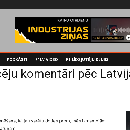
PODKĀSTI
F1LV VIDEO
F1 LĪDZJUTĒJU KLUBS
ēju komentāri pēc Latvi
āmēšana, lai jau varētu doties prom, mēs izmantojām
sarunām.