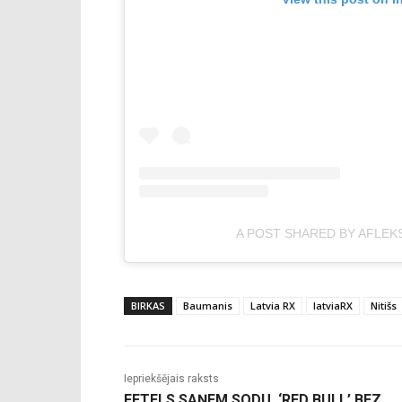
A POST SHARED BY AFLEK
BIRKAS
Baumanis
Latvia RX
latviaRX
Nitišs
Iepriekšējais raksts
FETELS SAŅEM SODU, ‘RED BULL’ BEZ