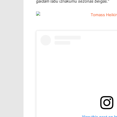
gaidām labu iznākumu sezonas beigās.”
View this post on I