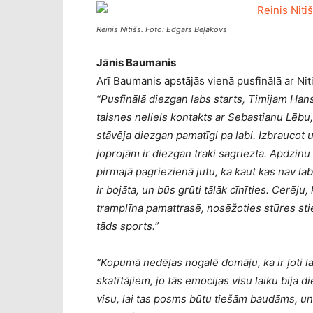
Reinis Nitišs. Foto: Edgars Beļakovs
Jānis Baumanis
Arī Baumanis apstājās vienā pusfinālā ar Niti
“Pusfinālā diezgan labs starts, Timijam Hans
taisnes neliels kontakts ar Sebastianu Lēbu, u
stāvēja diezgan pamatīgi pa labi. Izbraucot u
joprojām ir diezgan traki sagriezta. Apdzinu L
pirmajā pagriezienā jutu, ka kaut kas nav lab
ir bojāta, un būs grūti tālāk cīnīties. Cerēju
tramplīna pamattrasē, nosēžoties stūres stie
tāds sports.”
“Kopumā nedēļas nogalē domāju, ka ir ļoti l
skatītājiem, jo tās emocijas visu laiku bija d
visu, lai tas posms būtu tiešām baudāms, un 