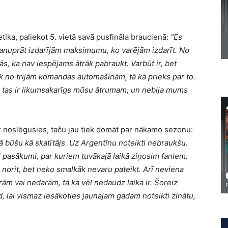
etika, paliekot 5. vietā savā pusfināla braucienā:
“Es
manuprāt izdarījām maksimumu, ko varējām izdarīt. No
ās, ka nav iespējams ātrāk pabraukt. Varbūt ir, bet
k no trijām komandas automašīnām, tā kā prieks par to.
et tas ir likumsakarīgs mūsu ātrumam, un nebija mums
 ir noslēgusies, taču jau tiek domāt par nākamo sezonu:
ā būšu kā skatītājs. Uz Argentīnu noteikti nebraukšu.
ti pasākumi, par kuriem tuvākajā laikā ziņosim faniem.
 norit, bet neko smalkāk nevaru pateikt. Arī neviena
ām vai nedarām, tā kā vēl nedaudz laika ir. Šoreiz
, lai vismaz iesākoties jaunajam gadam noteikti zinātu,