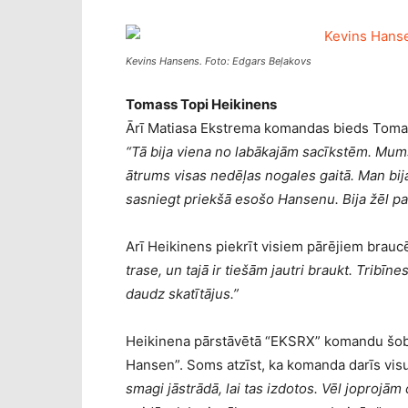
Kevins Hansens. Foto: Edgars Beļakovs
Tomass Topi Heikinens
Ārī Matiasa Ekstrema komandas bieds Tomas
“Tā bija viena no labākajām sacīkstēm. Mums 
ātrums visas nedēļas nogales gaitā. Man bija
sasniegt priekšā esošo Hansenu. Bija žēl palik
Arī Heikinens piekrīt visiem pārējiem brauc
trase, un tajā ir tiešām jautri braukt. Tribīn
daudz skatītājus.”
Heikinena pārstāvētā “EKSRX” komandu šobrī
Hansen”. Soms atzīst, ka komanda darīs visu,
smagi jāstrādā, lai tas izdotos. Vēl joprojām