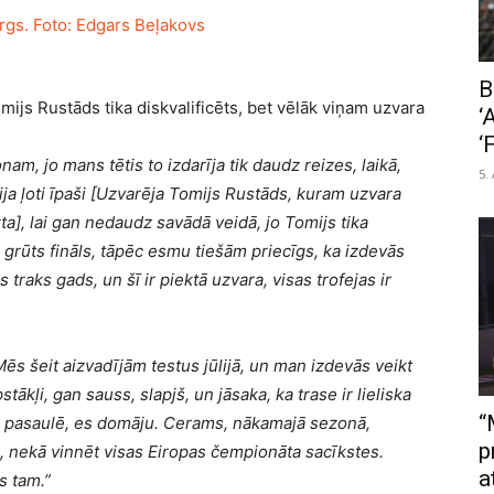
B
mijs Rustāds tika diskvalificēts, bet vēlāk viņam uzvara
‘
‘
nam, jo mans tētis to izdarīja tik daudz reizes, laikā,
5.
ja ļoti īpaši [Uzvarēja Tomijs Rustāds, kuram uzvara
zta], lai gan nedaudz savādā veidā, jo Tomijs tika
m grūts fināls, tāpēc esmu tiešām priecīgs, ka izdevās
jis traks gads, un šī ir piektā uzvara, visas trofejas ir
. Mēs šeit aizvadījām testus jūlijā, un man izdevās veikt
ākļi, gan sauss, slapjš, un jāsaka, ka trase ir lieliska
“
s pasaulē, es domāju.
Cerams, nākamajā sezonā,
p
k, nekā vinnēt visas Eiropas čempionāta sacīkstes.
a
s tam.”