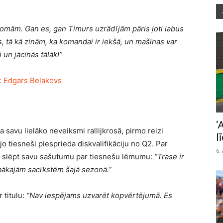
domām. Gan es, gan Timurs uzrādījām pāris ļoti labus
s, tā kā zinām, ka komandai ir iekšā, un mašīnas var
 un jācīnās tālāk!”
‘
savu lielāko neveiksmi rallijkrosā, pirmo reizi
l
o tiesneši piesprieda diskvalifikāciju no Q2. Par
6.
ēj slēpt savu sašutumu par tiesnešu lēmumu:
“Trase ir
labākajām sacīkstēm šajā sezonā.”
r titulu:
“Nav iespējams uzvarēt kopvērtējumā. Es