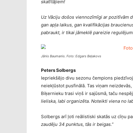
skatītājiem!
Uz Vāciju došos viennozīmīgi ar pozitīvām 
gan apļa laikus, gan kvalifikācijas braucienu
pabraukt, ir tikai jāmeklē pareizie regulējumi
Jānis Baumanis. Foto: Edgars Beļakovs
Peters Solbergs
Iepriekšējo divu sezonu čempions piedzīvoja 
neiekļūstot pusfinālā. Tas viņam neizdevās, j
Biķernieku trasi viņš ir sajūsmā, taču nesp
lieliska, labi organizēta. Noteikti viena no 
Solbergs arī ļoti reālistiski skatās uz cīņu pa
zaudēju 34 punktus, tās ir beigas.”