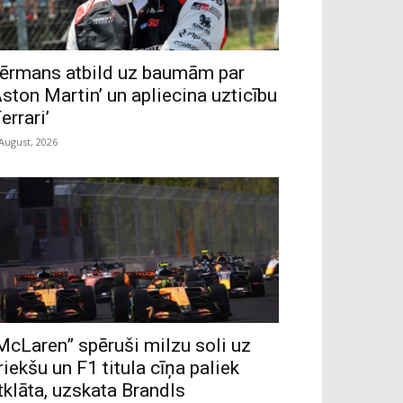
ērmans atbild uz baumām par
Aston Martin’ un apliecina uzticību
Ferrari’
 August, 2026
McLaren” spēruši milzu soli uz
riekšu un F1 titula cīņa paliek
tklāta, uzskata Brandls