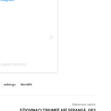
S (@AFLEKS.EU)
solbergs
WorldRX
Nākamais raksts
DŽIOVINACI TRIUMFĒ ARĪ SEPANGĀ, GP3