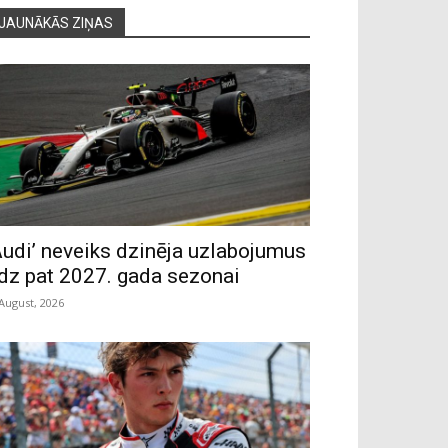
JAUNĀKĀS ZIŅAS
Audi’ neveiks dzinēja uzlabojumus
īdz pat 2027. gada sezonai
 August, 2026