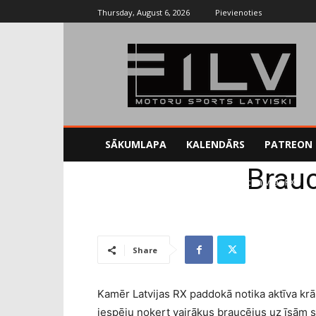
Thursday, August 6, 2026
Pievienoties
SĀKUMLAPA
KALENDĀRS
PATREON
Brauc
Sākums
RX
Braucēju komentāri pēc Latvijas RX
Share
Kamēr Latvijas RX paddokā notika aktīva kr
iespēju noķert vairākus braucējus uz īsām 