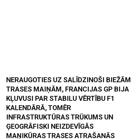
NERAUGOTIES UZ SALĪDZINOŠI BIEŽĀM
TRASES MAIŅĀM, FRANCIJAS GP BIJA
KĻUVUSI PAR STABILU VĒRTĪBU F1
KALENDĀRĀ, TOMĒR
INFRASTRUKTŪRAS TRŪKUMS UN
ĢEOGRĀFISKI NEIZDEVĪGĀS
MAŅIKŪRAS TRASES ATRAŠANĀS