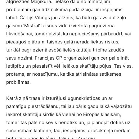
atgriezties Maņikūrā. Lielāko daļu no minētajām
problēmām gan līdz nākamā gada izcīņai ir iespējams
labot. Čārlijs Vitings jau atzinis, ka būtu gatavs dot zaļo
gaismu ‘Mistral’ taisnes vidū izvietotā pagrieziena
likvidēšanai, tomēr atzīst, ka nepieciešams pārbaudīt, vai
pieaugošie ātrumi taisnes galā nerada liekus riskus,
turklāt pagriezienā esošā lielā skatītāju tribīne zaudēs
savu nozīmi. Francijas GP organizatori gan cer palielināt
ietilpību un piesaistīt vēl lielākus skatītāju pūļus. Tas viss,
protams, ar nosacījumu, ka tiks atrisinātas satiksmes
problēmas.
Katrā ziņā trase ir izturējusi ugunskristības un ar
pamatīgu piestrādāšanu, tai jau pāris gadu laikā vajadzētu
iekarot skatītāju sirdis kā vienai no Eiropas klasikām,
tomēr tas pats no sevis nenotiks un, ja plānojat doties uz
sacensībām klātienē, tad, iespējams, drošāk ceļa mērķim
būtu izvēlēties Beļģiju, Itāliju vai Austriju.