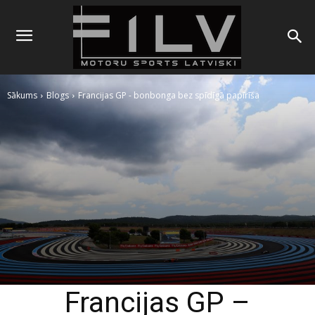
Sākums
Blogs
Francijas GP - bonbonga bez spīdīgā papīrīša
Francijas GP –