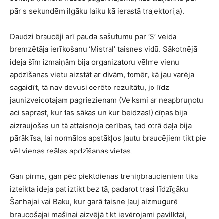
pāris sekundēm ilgāku laiku kā ierastā trajektorija).
Daudzi braucēji arī pauda sašutumu par ‘S’ veida
bremzētāja ierīkošanu ‘Mistral’ taisnes vidū. Sākotnējā
ideja šīm izmaiņām bija organizatoru vēlme vienu
apdzīšanas vietu aizstāt ar divām, tomēr, kā jau varēja
sagaidīt, tā nav devusi cerēto rezultātu, jo līdz
jaunizveidotajam pagriezienam (Veiksmi ar neapbruņotu
aci saprast, kur tas sākas un kur beidzas!) cīņas bija
aizraujošas un tā attaisnoja cerības, tad otrā daļa bija
pārāk īsa, lai normālos apstākļos ļautu braucējiem tikt pie
vēl vienas reālas apdzīšanas vietas.
Gan pirms, gan pēc piektdienas treniņbraucieniem tika
izteikta ideja pat iztikt bez tā, padarot trasi līdzīgāku
Šanhajai vai Baku, kur garā taisne ļauj aizmugurē
braucošajai mašīnai aizvējā tikt ievērojami pavilktai,