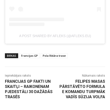
A POST SHARED BY AFLEKS (@AFLEKS.EU)
BIRKAS
Francijas GP
Pola Rikāra trase
Iepriekšējais raksts
Nākamais raksts
FRANCIJAS GP FAKTI UN
FELIPES MASAS
SKAITĻI – RAIKONENAM
PĀRSTĀVĒTO FORMULA
PJEDESTĀLI 30 DAŽĀDĀS
E KOMANDU TURPMĀK
TRASĒS
VADĪS SŪZIJA VOLFA
-