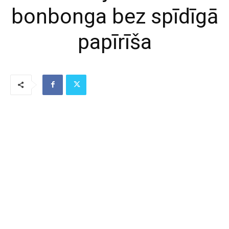
bonbonga bez spīdīgā
papīrīša