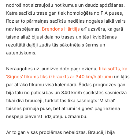
nodrošinot aizraujošu notikumus un daudz apdzīšanas.
Katra sacīkšu trase gan tiek homoloģēta no FIA puses,
līdz ar to pārmaiņas sacīkšu nedēļas nogales laikā vairs
nav iespējamas.
Brendons Hārtlijs
arī uzsvēra, ka garā
taisne allaž bijusi dala no trases un tās likvidēšanas
rezultātā daļēji zudis tās sākotnējais šarms un
autentiskums.
Neraugoties uz jaunizveidoto pagriezienu,
tika solīts, ka
‘Signes’ līkums tiks izbraukts ar 340 km/h ātrumu
un kļūs
par ātrāko līkumu visā kalendārā. Šādas prognozes gan
bija tālu no patiesības un 340 km/h sacīkstēs sasniedza
tikai divi braucēji, turklāt tas tika sasniegts ‘Mistral’
taisnes pirmajā pusē, bet ātrumi ‘Signes’ pagriezienā
nespēja pievērst līdzjutēju uzmanību.
Ar to gan visas problēmas nebeidzas. Braucēji bija