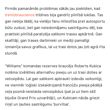
Pirmās pamanāmās problēmas sākās jau piektdien, kad
treniņbraucienos
tribīnes bija gandrīz pilnībā tukšas. Tas
gan nebija tādēļ, ka vietējo fanu mīlestība pret autosportu
būtu zudusi, bet gan neiedomājamu sastrēgumu dēļ, kas
praktiski pilnībā paralizēja satiksmi trases apkārtnē. Gan
skatītāji, gan trases darbinieki un mediji pamatīgi
izmainīja savus grafikus, lai uz trasi dotos jau ļoti agrā rīta
stundā.
“Williams” komandas rezerves braucējs Roberts Kubica
nolēma izvēlēties alternatīvu pieeju un uz trasi doties ar
velosipēdu. Lai gan satiksmi apbraukt izdevās veiksmīgi,
ne vienmēr loģiski izskaidrojamā francūžu pieeja pēdējā
ceļa posmā neielaida velosipēdus (pat ja uz tiem sēž
bijušie Grand Prix uzvarētāji), un Kubicam nācās griezt
riņķī un ļauties sastrēgumu ‘burvībai’.