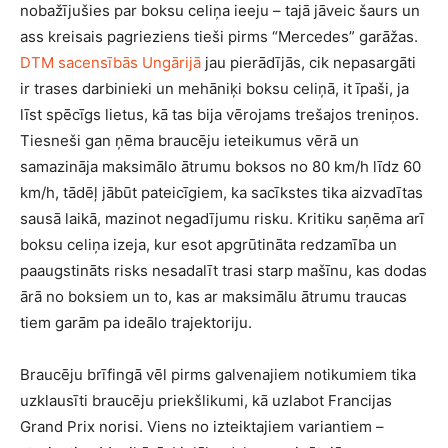
nobažījušies par boksu celiņa ieeju – tajā jāveic šaurs un
ass kreisais pagrieziens tieši pirms “Mercedes” garāžas.
DTM sacensībās Ungārijā
jau pierādījās, cik nepasargāti
ir trases darbinieki un mehāniķi boksu celiņā, it īpaši, ja
līst spēcīgs lietus, kā tas bija vērojams trešajos treniņos.
Tiesneši gan ņēma braucēju ieteikumus vērā un
samazināja maksimālo ātrumu boksos no 80 km/h līdz 60
km/h, tādēļ jābūt pateicīgiem, ka sacīkstes tika aizvadītas
sausā laikā, mazinot negadījumu risku. Kritiku saņēma arī
boksu celiņa izeja, kur esot apgrūtināta redzamība un
paaugstināts risks nesadalīt trasi starp mašīnu, kas dodas
ārā no boksiem un to, kas ar maksimālu ātrumu traucas
tiem garām pa ideālo trajektoriju.
Braucēju brīfingā vēl pirms galvenajiem notikumiem tika
uzklausīti braucēju priekšlikumi, kā uzlabot Francijas
Grand Prix norisi. Viens no izteiktajiem variantiem –