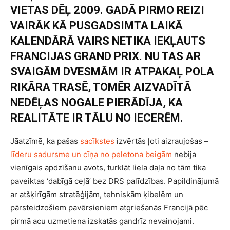
VIETAS DĒĻ 2009. GADĀ PIRMO REIZI
VAIRĀK KĀ PUSGADSIMTA LAIKĀ
KALENDĀRĀ VAIRS NETIKA IEKĻAUTS
FRANCIJAS GRAND PRIX. NU TAS AR
SVAIGĀM DVESMĀM IR ATPAKAĻ POLA
RIKĀRA TRASĒ, TOMĒR AIZVADĪTĀ
NEDĒĻAS NOGALE PIERĀDĪJA, KA
REALITĀTE IR TĀLU NO IECERĒM.
Jāatzīmē, ka pašas
sacīkstes
izvērtās ļoti aizraujošas –
līderu sadursme un cīņa no peletona beigām
nebija
vienīgais apdzīšanu avots, turklāt liela daļa no tām tika
paveiktas ‘dabīgā ceļā’ bez DRS palīdzības. Papildinājumā
ar atšķirīgām stratēģijām, tehniskām ķibelēm un
pārsteidzošiem pavērsieniem atgriešanās Francijā pēc
pirmā acu uzmetiena izskatās gandrīz nevainojami.