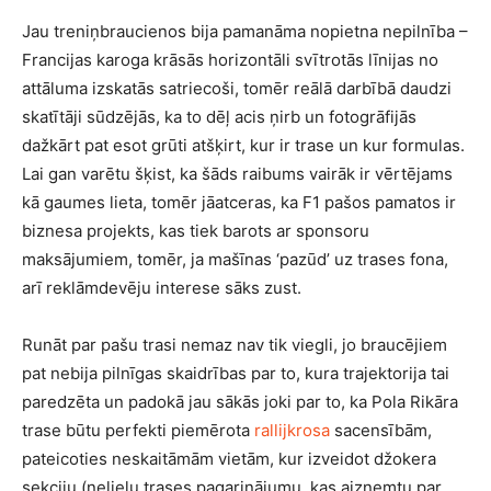
Jau treniņbraucienos bija pamanāma nopietna nepilnība –
Francijas karoga krāsās horizontāli svītrotās līnijas no
attāluma izskatās satriecoši, tomēr reālā darbībā daudzi
skatītāji sūdzējās, ka to dēļ acis ņirb un fotogrāfijās
dažkārt pat esot grūti atšķirt, kur ir trase un kur formulas.
Lai gan varētu šķist, ka šāds raibums vairāk ir vērtējams
kā gaumes lieta, tomēr jāatceras, ka F1 pašos pamatos ir
biznesa projekts, kas tiek barots ar sponsoru
maksājumiem, tomēr, ja mašīnas ‘pazūd’ uz trases fona,
arī reklāmdevēju interese sāks zust.
Runāt par pašu trasi nemaz nav tik viegli, jo braucējiem
pat nebija pilnīgas skaidrības par to, kura trajektorija tai
paredzēta un padokā jau sākās joki par to, ka Pola Rikāra
trase būtu perfekti piemērota
rallijkrosa
sacensībām,
pateicoties neskaitāmām vietām, kur izveidot džokera
sekciju (nelielu trases pagarinājumu, kas aizņemtu par