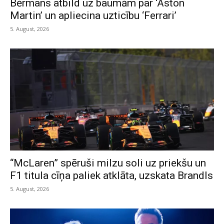
Bērmans atbild uz baumām par ‘Aston
Martin’ un apliecina uzticību ‘Ferrari’
5. August, 2026
“McLaren” spēruši milzu soli uz priekšu un
F1 titula cīņa paliek atklāta, uzskata Brandls
5. August, 2026