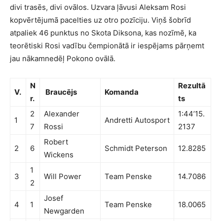
divi trasēs, divi ovālos. Uzvara ļāvusi Aleksam Rosi
kopvērtējumā pacelties uz otro pozīciju. Viņš šobrīd
atpaliek 46 punktus no Skota Diksona, kas nozīmē, ka
teorētiski Rosi vadību čempionātā ir iespējams pārņemt
jau nākamnedēļ Pokono ovālā.
N
Rezultā
V.
Braucējs
Komanda
r.
ts
2
Alexander
1:44’15.
1
Andretti Autosport
7
Rossi
2137
Robert
2
6
Schmidt Peterson
12.8285
Wickens
1
3
Will Power
Team Penske
14.7086
2
Josef
4
1
Team Penske
18.0065
Newgarden