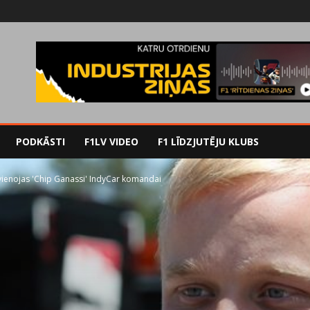
PODKĀSTI
F1LV VIDEO
F1 LĪDZJUTĒJU KLUBS
evienojas 'Chip Ganassi' IndyCar komandai