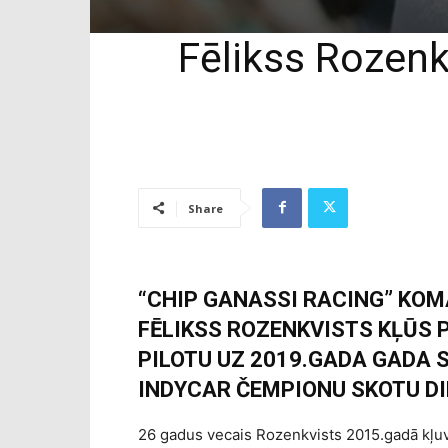
Fēlikss Rozenk
Share
“CHIP GANASSI RACING” KOM
FĒLIKSS ROZENKVISTS KĻŪS 
PILOTU UZ 2019.GADA GADA 
INDYCAR ČEMPIONU SKOTU D
26 gadus vecais Rozenkvists 2015.gadā kļuv