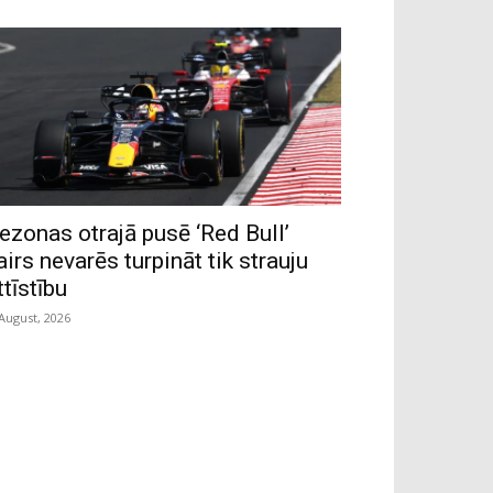
ezonas otrajā pusē ‘Red Bull’
airs nevarēs turpināt tik strauju
ttīstību
 August, 2026