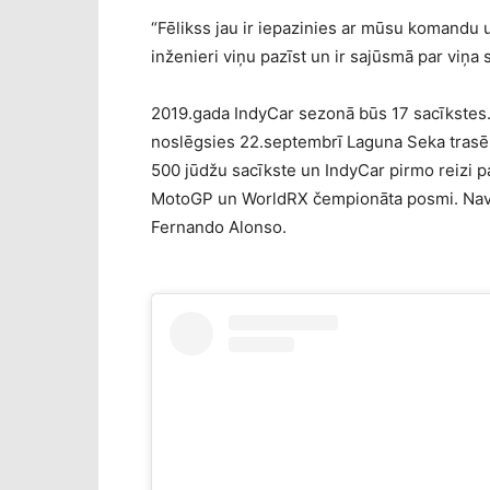
“Fēlikss jau ir iepazinies ar mūsu komandu 
inženieri viņu pazīst un ir sajūsmā par viņ
2019.gada IndyCar sezonā būs 17 sacīkstes
noslēgsies 22.septembrī Laguna Seka trasē. 
500 jūdžu sacīkste un IndyCar pirmo reizi pa
MotoGP un WorldRX čempionāta posmi. Nav 
Fernando Alonso.