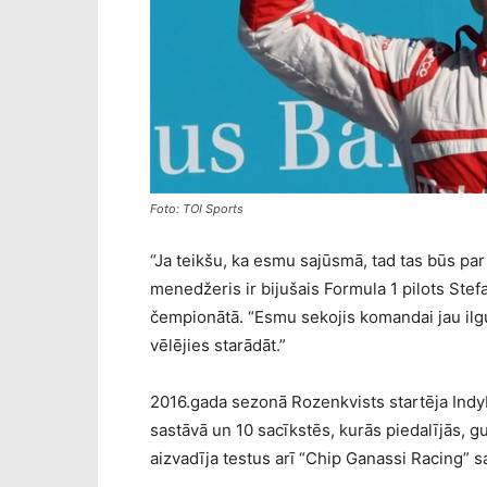
Foto: TOI Sports
“Ja teikšu, ka esmu sajūsmā, tad tas būs par
menedžeris ir bijušais Formula 1 pilots Ste
čempionātā. “Esmu sekojis komandai jau ilg
vēlējies starādāt.”
2016.gada sezonā Rozenkvists startēja Indy
sastāvā un 10 sacīkstēs, kurās piedalījās, 
aizvadīja testus arī “Chip Ganassi Racing” s