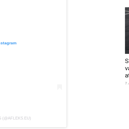
nstagram
S
v
a
7.
S (@AFLEKS.EU)