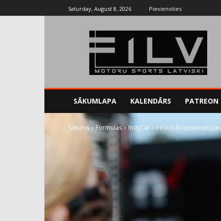
Saturday, August 8, 2026
Pievienoties
SĀKUMLAPA
KALENDĀRS
PATREON
Sākums
Formulas
IndyCar
Fēlikss Rozenkvists pi