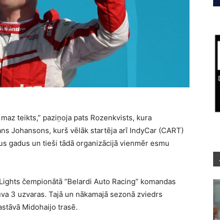
 maz teikts,” paziņoja pats Rozenkvists, kura
fans Johansons, kurš vēlāk startēja arī IndyCar (CART)
us gadus un tieši tādā organizācijā vienmēr esmu
Lights čempionātā “
Belardi Auto Racing
” komandas
guva 3 uzvaras. Tajā un nākamajā sezonā zviedrs
astāvā Midohaijo trasē.