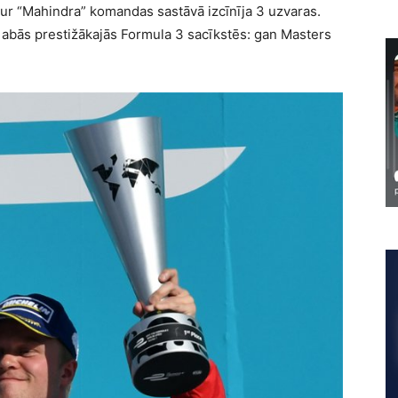
ur “Mahindra” komandas sastāvā izcīnīja 3 uzvaras.
s abās prestižākajās Formula 3 sacīkstēs: gan Masters