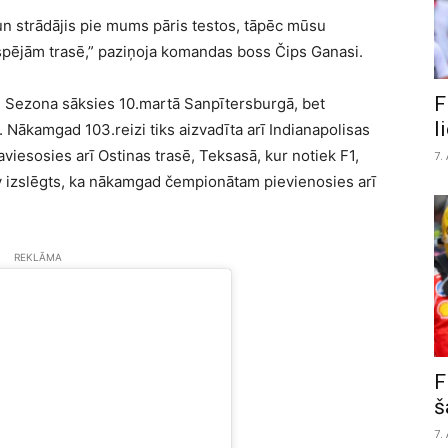
un strādājis pie mums pāris testos, tāpēc mūsu
a spējām trasē,” paziņoja komandas boss Čips Ganasi.
F
. Sezona sāksies 10.martā Sanpītersburgā, bet
l
Nākamgad 103.reizi tiks aizvadīta arī Indianapolisas
viesosies arī Ostinas trasē, Teksasā, kur notiek F1,
7.
izslēgts, ka nākamgad čempionātam pievienosies arī
REKLĀMA
F
š
7.