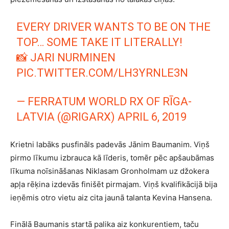
EVERY DRIVER WANTS TO BE ON THE
TOP… SOME TAKE IT LITERALLY!
📸 JARI NURMINEN
PIC.TWITTER.COM/LH3YRNLE3N
— FERRATUM WORLD RX OF RĪGA-
LATVIA (@RIGARX)
APRIL 6, 2019
Krietni labāks pusfināls padevās Jānim Baumanim. Viņš
pirmo līkumu izbrauca kā līderis, tomēr pēc apšaubāmas
līkuma noīsināšanas Niklasam Gronholmam uz džokera
apļa rēķina izdevās finišēt pirmajam. Viņš kvalifikācijā bija
ieņēmis otro vietu aiz cita jaunā talanta Kevina Hansena.
Finālā Baumanis startā palika aiz konkurentiem, taču