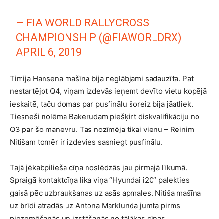
— FIA WORLD RALLYCROSS
CHAMPIONSHIP (@FIAWORLDRX)
APRIL 6, 2019
Timija Hansena mašīna bija neglābjami sadauzīta. Pat
nestartējot Q4, viņam izdevās ieņemt devīto vietu kopējā
ieskaitē, taču domas par pusfinālu šoreiz bija jāatliek.
Tiesneši nolēma Bakerudam piešķirt diskvalifikāciju no
Q3 par šo manevru. Tas nozīmēja tikai vienu – Reinim
Nitišam tomēr ir izdevies sasniegt pusfinālu.
Tajā jēkabpilieša cīņa noslēdzās jau pirmajā līkumā.
Spraigā kontaktcīņa lika viņa “Hyundai i20” palekties
gaisā pēc uzbraukšanas uz asās apmales. Nitiša mašīna
uz brīdi atradās uz Antona Marklunda jumta pirms
piezemēšanās un izstāšanās no tālākas cīņas.