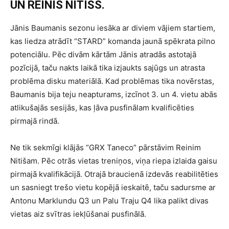
UN REINIS NITIŠS.
Jānis Baumanis sezonu iesāka ar diviem vājiem startiem,
kas liedza atrādīt “STARD” komanda jaunā spēkrata pilno
potenciālu. Pēc divām kārtām Jānis atradās astotajā
pozīcijā, taču nakts laikā tika izjaukts sajūgs un atrasta
problēma disku materiālā. Kad problēmas tika novērstas,
Baumanis bija teju neapturams, izcīnot 3. un 4. vietu abās
atlikušajās sesijās, kas ļāva pusfinālam kvalificēties
pirmajā rindā.
Ne tik sekmīgi klājās “GRX Taneco” pārstāvim Reinim
Nitišam. Pēc otrās vietas treniņos, viņa riepa izlaida gaisu
pirmajā kvalifikācijā. Otrajā braucienā izdevās reabilitēties
un sasniegt trešo vietu kopējā ieskaitē, taču sadursme ar
Antonu Marklundu Q3 un Palu Traju Q4 lika palikt divas
vietas aiz svītras iekļūšanai pusfinālā.