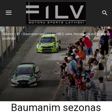
Sākums
RX
Baumanim sezonas ievadā 5. vieta, Nitišam iespaidīga avārija
pusfinālā
Baumanim sezonas