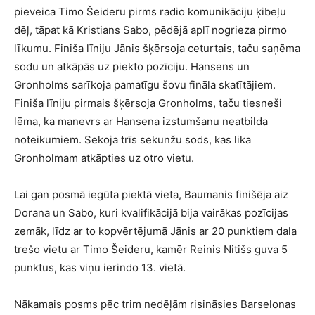
pieveica Timo Šeideru pirms radio komunikāciju ķibeļu
dēļ, tāpat kā Kristians Sabo, pēdējā aplī nogrieza pirmo
līkumu. Finiša līniju Jānis šķērsoja ceturtais, taču saņēma
sodu un atkāpās uz piekto pozīciju. Hansens un
Gronholms sarīkoja pamatīgu šovu fināla skatītājiem.
Finiša līniju pirmais šķērsoja Gronholms, taču tiesneši
lēma, ka manevrs ar Hansena izstumšanu neatbilda
noteikumiem. Sekoja trīs sekunžu sods, kas lika
Gronholmam atkāpties uz otro vietu.
Lai gan posmā iegūta piektā vieta, Baumanis finišēja aiz
Dorana un Sabo, kuri kvalifikācijā bija vairākas pozīcijas
zemāk, līdz ar to kopvērtējumā Jānis ar 20 punktiem dala
trešo vietu ar Timo Šeideru, kamēr Reinis Nitišs guva 5
punktus, kas viņu ierindo 13. vietā.
Nākamais posms pēc trim nedēļām risināsies Barselonas