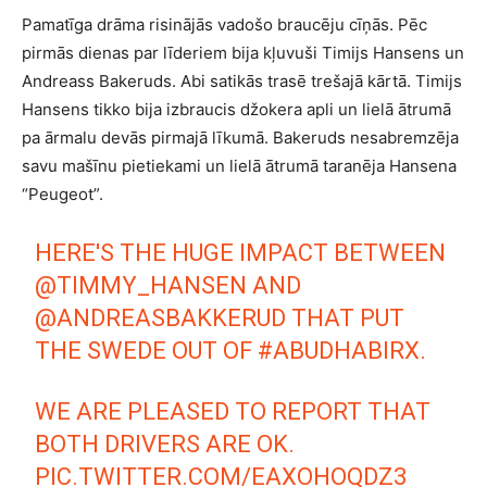
Pamatīga drāma risinājās vadošo braucēju cīņās. Pēc
pirmās dienas par līderiem bija kļuvuši Timijs Hansens un
Andreass Bakeruds. Abi satikās trasē trešajā kārtā. Timijs
Hansens tikko bija izbraucis džokera apli un lielā ātrumā
pa ārmalu devās pirmajā līkumā. Bakeruds nesabremzēja
savu mašīnu pietiekami un lielā ātrumā taranēja Hansena
“Peugeot”.
HERE'S THE HUGE IMPACT BETWEEN
@TIMMY_HANSEN
AND
@ANDREASBAKKERUD
THAT PUT
THE SWEDE OUT OF
#ABUDHABIRX
.
WE ARE PLEASED TO REPORT THAT
BOTH DRIVERS ARE OK.
PIC.TWITTER.COM/EAXOHOQDZ3