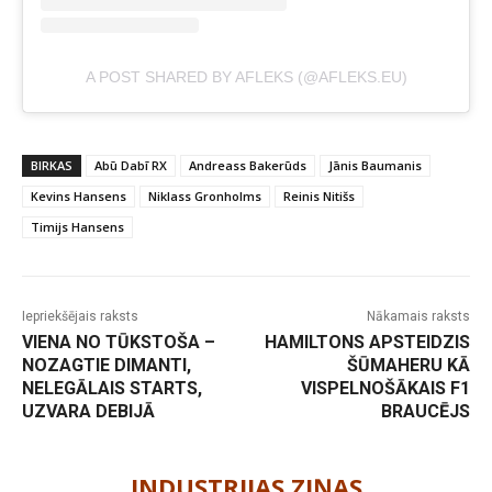
A POST SHARED BY AFLEKS (@AFLEKS.EU)
BIRKAS
Abū Dabī RX
Andreass Bakerūds
Jānis Baumanis
Kevins Hansens
Niklass Gronholms
Reinis Nitišs
Timijs Hansens
Iepriekšējais raksts
Nākamais raksts
VIENA NO TŪKSTOŠA –
HAMILTONS APSTEIDZIS
NOZAGTIE DIMANTI,
ŠŪMAHERU KĀ
NELEGĀLAIS STARTS,
VISPELNOŠĀKAIS F1
UZVARA DEBIJĀ
BRAUCĒJS
-
INDUSTRIJAS ZIŅAS