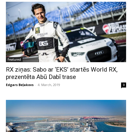
Featured
RX ziņas: Sabo ar ‘EKS’ startēs World RX,
prezentēta Abū Dabī trase
Edgars Beļakovs
-
4. March, 2019
0