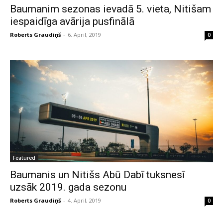
Baumanim sezonas ievadā 5. vieta, Nitišam
iespaidīga avārija pusfinālā
Roberts Graudiņš
-
6. April, 2019
0
Featured
Baumanis un Nitišs Abū Dabī tuksnesī
uzsāk 2019. gada sezonu
Roberts Graudiņš
-
4. April, 2019
0