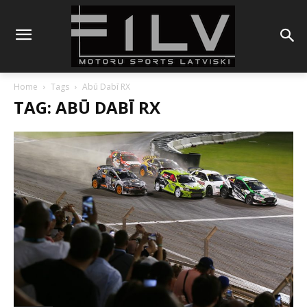
Home
Tags
Abū Dabī RX
TAG: ABŪ DABĪ RX