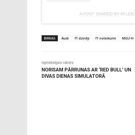
A POST SHARED BY AFLEK
BIRKAS
Audi
f1 dzinēji
f1 noteikumi
MGU-H
Iepriekšējais raksts
NORISAM PĀRRUNAS AR ‘RED BULL’ UN
DIVAS DIENAS SIMULATORĀ
-