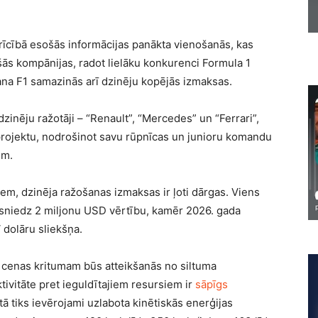
rīcībā esošās informācijas panākta vienošanās, kas
ās kompānijas, radot lielāku konkurenci Formula 1
ana F1 samazinās arī dzinēju kopējās izmaksas.
zinēju ražotāji – “Renault”, “Mercedes” un “Ferrari”,
rojektu, nodrošinot savu rūpnīcas un junioru komandu
em.
em, dzinēja ražošanas izmaksas ir ļoti dārgas. Viens
niedz 2 miljonu USD vērtību, kamēr 2026. gada
 dolāru sliekšņa.
m cenas kritumam būs atteikšanās no siltuma
ivitāte pret ieguldītajiem resursiem ir
sāpīgs
etā tiks ievērojami uzlabota kinētiskās enerģijas