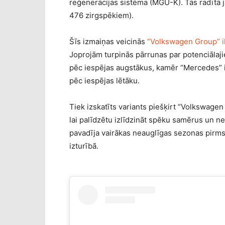
reģenerācijas sistēma (MGU-K). Tās radītā 
476 zirgspēkiem).
Šīs izmaiņas veicinās
“Volkswagen Group” i
Joprojām turpinās pārrunas par potenciālaj
pēc iespējas augstākus, kamēr “Mercedes” i
pēc iespējas lētāku.
Tiek izskatīts variants piešķirt “Volkswagen
lai palīdzētu izlīdzināt spēku samērus un ne
pavadīja vairākas neauglīgas sezonas pirms 
izturībā.