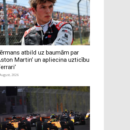
ērmans atbild uz baumām par
Aston Martin’ un apliecina uzticību
Ferrari’
 August, 2026