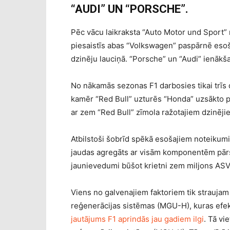
“AUDI” UN “PORSCHE”.
Pēc vācu laikraksta “Auto Motor und Sport” 
piesaistīs abas “Volkswagen” paspārnē esoš
dzinēju lauciņā. “Porsche” un “Audi” ienākš
No nākamās sezonas F1 darbosies tikai trīs d
kamēr “Red Bull” uzturēs “Honda” uzsākto p
ar zem “Red Bull” zīmola ražotajiem dzinēji
Atbilstoši šobrīd spēkā esošajiem noteikumi
jaudas agregāts ar visām komponentēm pārs
jaunievedumi būšot krietni zem miljons ASV
Viens no galvenajiem faktoriem tik strauja
reģenerācijas sistēmas (MGU-H), kuras efekt
jautājums F1 aprindās jau gadiem ilgi
. Tā vi