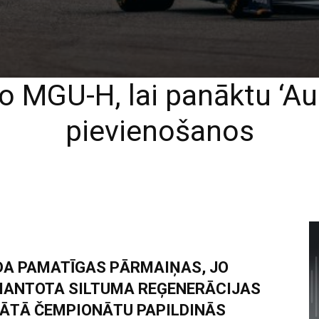
o MGU-H, lai panāktu ‘Au
pievienošanos
DA PAMATĪGAS PĀRMAIŅAS, JO
ZMANTOTA SILTUMA REĢENERĀCIJAS
TĀTĀ ČEMPIONĀTU PAPILDINĀS