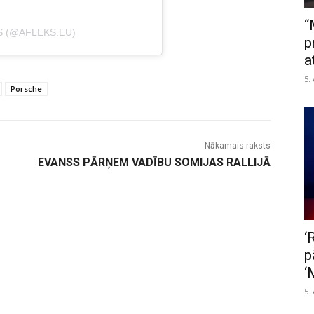
“
S (@AFLEKS.EU)
p
a
5.
Porsche
Nākamais raksts
EVANSS PĀRŅEM VADĪBU SOMIJAS RALLIJĀ
‘
p
‘
5.