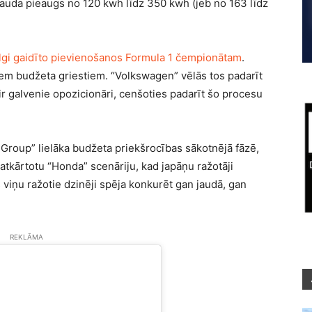
jauda pieaugs no 120 kwh līdz 350 kwh (jeb no 163 līdz
lgi gaidīto pievienošanos Formula 1 čempionātam
.
iem budžeta griestiem. “Volkswagen” vēlās tos padarīt
r galvenie opozicionāri, cenšoties padarīt šo procesu
 Group” lielāka budžeta priekšrocības sākotnējā fāzē,
atkārtotu “Honda” scenāriju, kad japāņu ražotāji
viņu ražotie dzinēji spēja konkurēt gan jaudā, gan
REKLĀMA