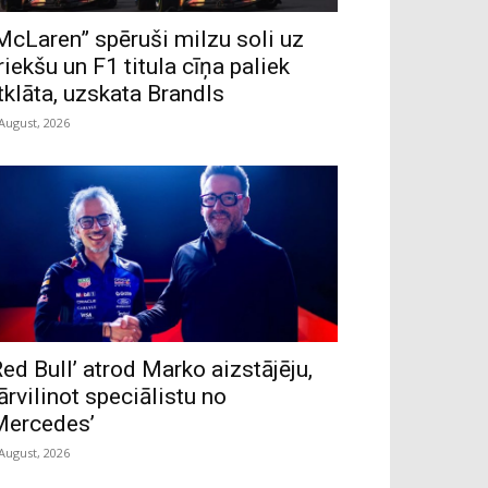
McLaren” spēruši milzu soli uz
riekšu un F1 titula cīņa paliek
tklāta, uzskata Brandls
 August, 2026
Red Bull’ atrod Marko aizstājēju,
ārvilinot speciālistu no
Mercedes’
 August, 2026