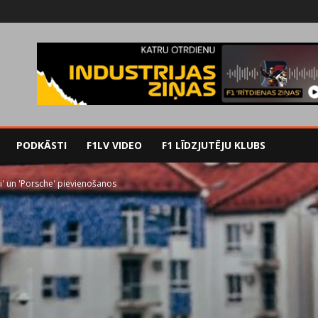
PODKĀSTI
F1LV VIDEO
F1 LĪDZJUTĒJU KLUBS
i' un 'Porsche' pievienošanos