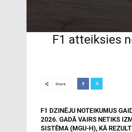
F1 atteiksies n
Share
F1 DZINĒJU NOTEIKUMUS GAI
2026. GADĀ VAIRS NETIKS I
SISTĒMA (MGU-H), KĀ REZUL