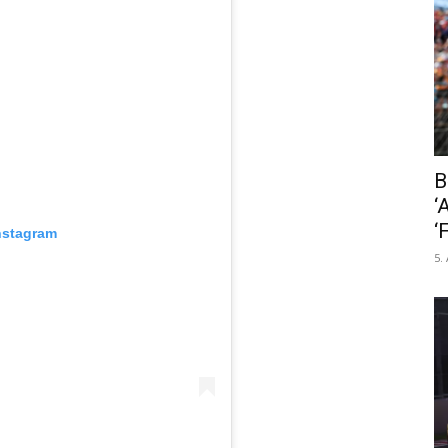
B
‘
‘
nstagram
5.