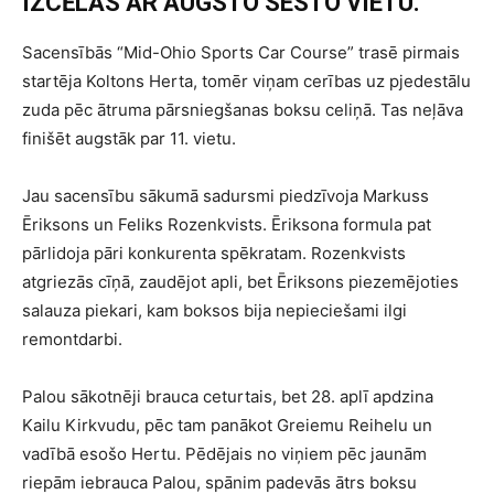
IZCĒLĀS AR AUGSTO SESTO VIETU.
Sacensībās “Mid-Ohio Sports Car Course” trasē pirmais
startēja Koltons Herta, tomēr viņam cerības uz pjedestālu
zuda pēc ātruma pārsniegšanas boksu celiņā. Tas neļāva
finišēt augstāk par 11. vietu.
Jau sacensību sākumā sadursmi piedzīvoja Markuss
Ēriksons un Feliks Rozenkvists. Ēriksona formula pat
pārlidoja pāri konkurenta spēkratam. Rozenkvists
atgriezās cīņā, zaudējot apli, bet Ēriksons piezemējoties
salauza piekari, kam boksos bija nepieciešami ilgi
remontdarbi.
Palou sākotnēji brauca ceturtais, bet 28. aplī apdzina
Kailu Kirkvudu, pēc tam panākot Greiemu Reihelu un
vadībā esošo Hertu. Pēdējais no viņiem pēc jaunām
riepām iebrauca Palou, spānim padevās ātrs boksu