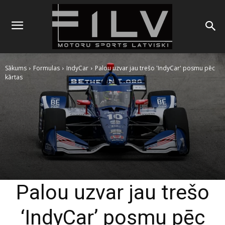
Sākums
Formulas
IndyCar
Palou uzvar jau trešo 'IndyCar' posmu pēc
kārtas
Palou uzvar jau trešo
‘IndyCar’ posmu pēc