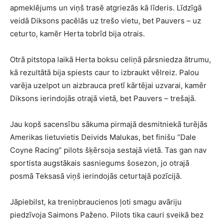
apmeklējums un viņš trasē atgriezās kā līderis. Līdzīgā
veidā Diksons pacēlās uz trešo vietu, bet Pauvers – uz
ceturto, kamēr Herta tobrīd bija otrais.
Otrā pitstopa laikā Herta boksu celiņā pārsniedza ātrumu,
kā rezultātā bija spiests caur to izbraukt vēlreiz. Palou
varēja uzelpot un aizbrauca pretī kārtējai uzvarai, kamēr
Diksons ierindojās otrajā vietā, bet Pauvers – trešajā.
Jau kopš sacensību sākuma pirmajā desmitniekā turējās
Amerikas lietuvietis Deivids Malukas, bet finišu “Dale
Coyne Racing” pilots šķērsoja sestajā vietā. Tas gan nav
sportista augstākais sasniegums šosezon, jo otrajā
posmā Teksasā viņš ierindojās ceturtajā pozīcijā.
Jāpiebilst, ka treniņbraucienos ļoti smagu avāriju
piedzīvoja Saimons Paženo. Pilots tika cauri sveikā bez