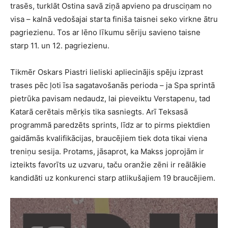
trasēs, turklāt Ostina savā ziņā apvieno pa drusciņam no
visa – kalnā vedošajai starta finiša taisnei seko virkne ātru
pagriezienu. Tos ar lēno līkumu sēriju savieno taisne
starp 11. un 12. pagriezienu.
Tikmēr Oskars Piastri lieliski apliecinājis spēju izprast
trases pēc ļoti īsa sagatavošanās perioda – ja Spa sprintā
pietrūka pavisam nedaudz, lai pieveiktu Verstapenu, tad
Katarā cerētais mērķis tika sasniegts. Arī Teksasā
programmā paredzēts sprints, līdz ar to pirms piektdien
gaidāmās kvalifikācijas, braucējiem tiek dota tikai viena
treniņu sesija. Protams, jāsaprot, ka Makss joprojām ir
izteikts favorīts uz uzvaru, taču oranžie zēni ir reālākie
kandidāti uz konkurenci starp atlikušajiem 19 braucējiem.