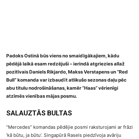
Padoks Ostinā būs viens no smaidīgākajiem, kādu
pēdējā laikā esam redzējuši – ierindā atgriezies allaž
pozitīvais Daniels Rikjardo, Makss Verstapens un “Red
Bull” komanda var izbaudīt atlikušo sezonas daļu pēc
abu titulu nodrošināšanas, kamēr “Haas” vērienīgi
atzīmēs vienības mājas posmu.
SALAUZTĀS BULTAS
“Mercedes” komandas pēdējie posmi raksturojami ar frāzi
‘kā būtu, ja būtu’. Singapūrā Rasels piedzīvoja avāriju