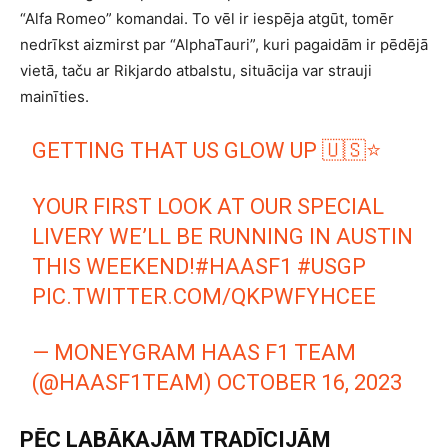
“Alfa Romeo” komandai. To vēl ir iespēja atgūt, tomēr
nedrīkst aizmirst par “AlphaTauri”, kuri pagaidām ir pēdējā
vietā, taču ar Rikjardo atbalstu, situācija var strauji
mainīties.
GETTING THAT US GLOW UP 🇺🇸⭐️
YOUR FIRST LOOK AT OUR SPECIAL
LIVERY WE’LL BE RUNNING IN AUSTIN
THIS WEEKEND!
#HAASF1
#USGP
PIC.TWITTER.COM/QKPWFYHCEE
— MONEYGRAM HAAS F1 TEAM
(@HAASF1TEAM)
OCTOBER 16, 2023
PĒC LABĀKAJĀM TRADĪCIJĀM