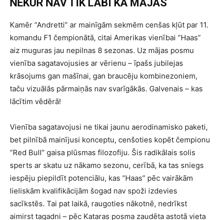
NEKUR NAV TIK LABI KĀ MĀJĀS
Kamēr “Andretti” ar mainīgām sekmēm cenšas kļūt par 11.
komandu F1 čempionātā, citai Amerikas vienībai “Haas”
aiz muguras jau nepilnas 8 sezonas. Uz mājas posmu
vienība sagatavojusies ar vērienu – īpašs jubilejas
krāsojums gan mašīnai, gan braucēju kombinezoniem,
taču vizuālās pārmaiņās nav svarīgākās. Galvenais – kas
lācītim vēdērā!
Vienība sagatavojusi ne tikai jaunu aerodinamisko paketi,
bet pilnībā mainījusi konceptu, cenšoties kopēt čempionu
“Red Bull” gaisa plūsmas filozofiju. Šis radikālais solis
sperts ar skatu uz nākamo sezonu, cerībā, ka tas sniegs
iespēju piepildīt potenciālu, kas “Haas” pēc vairākām
lieliskām kvalifikācijām šogad nav spoži izdevies
sacīkstēs. Tai pat laikā, raugoties nākotnē, nedrīkst
aimirst tagadni – pēc Kataras posma zaudēta astotā vieta