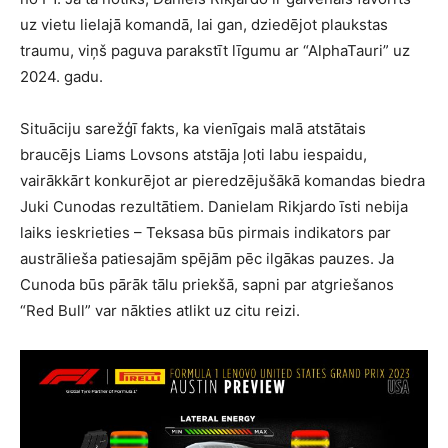
uz vietu lielajā komandā, lai gan, dziedējot plaukstas
traumu, viņš paguva parakstīt līgumu ar “AlphaTauri” uz
2024. gadu.
Situāciju sarežģī fakts, ka vienīgais malā atstātais
braucējs Liams Lovsons atstāja ļoti labu iespaidu,
vairākkārt konkurējot ar pieredzējušākā komandas biedra
Juki Cunodas rezultātiem. Danielam Rikjardo īsti nebija
laiks ieskrieties – Teksasa būs pirmais indikators par
austrālieša patiesajām spējām pēc ilgākas pauzes. Ja
Cunoda būs pārāk tālu priekšā, sapni par atgriešanos
“Red Bull” var nākties atlikt uz citu reizi.