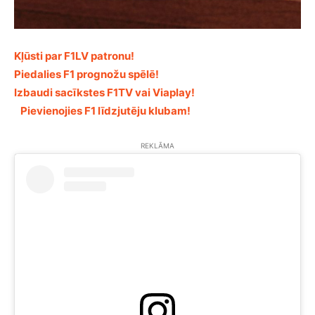
Kļūsti par F1LV patronu!
Piedalies F1 prognožu spēlē!
Izbaudi sacīkstes F1TV vai Viaplay!
Pievienojies F1 līdzjutēju klubam!
REKLĀMA