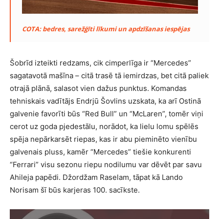
COTA: bedres, sarežģīti līkumi un apdzīšanas iespējas
Šobrīd izteikti redzams, cik cimperlīga ir “Mercedes”
sagatavotā mašīna – citā trasē tā iemirdzas, bet citā paliek
otrajā plānā, salasot vien dažus punktus. Komandas
tehniskais vadītājs Endrjū Šovlins uzskata, ka arī Ostinā
galvenie favorīti būs “Red Bull” un “McLaren”, tomēr viņi
cerot uz goda pjedestālu, norādot, ka lielu lomu spēlēs
spēja nepārkarsēt riepas, kas ir abu pieminēto vienību
galvenais pluss, kamēr “Mercedes” tiešie konkurenti
“Ferrari” visu sezonu riepu nodilumu var dēvēt par savu
Ahileja papēdi. Džordžam Raselam, tāpat kā Lando
Norisam šī būs karjeras 100. sacīkste.