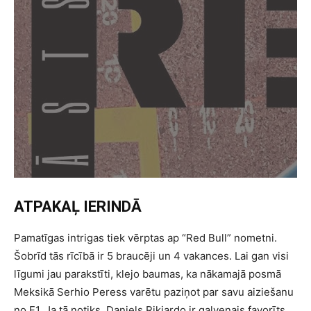
ATPAKAĻ IERINDĀ
Pamatīgas intrigas tiek vērptas ap “Red Bull” nometni.
Šobrīd tās rīcībā ir 5 braucēji un 4 vakances. Lai gan visi
līgumi jau parakstīti, klejo baumas, ka nākamajā posmā
Meksikā Serhio Peress varētu paziņot par savu aiziešanu
no F1. Ja tā notiks, Daniels Rikjardo ir galvenais favorīts