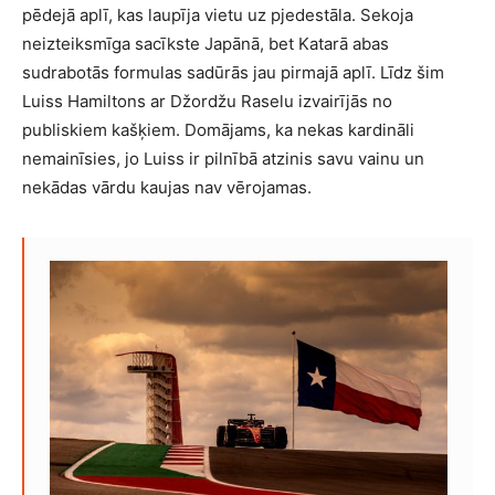
pēdejā aplī, kas laupīja vietu uz pjedestāla. Sekoja
neizteiksmīga sacīkste Japānā, bet Katarā abas
sudrabotās formulas sadūrās jau pirmajā aplī. Līdz šim
Luiss Hamiltons ar Džordžu Raselu izvairījās no
publiskiem kašķiem. Domājams, ka nekas kardināli
nemainīsies, jo Luiss ir pilnībā atzinis savu vainu un
nekādas vārdu kaujas nav vērojamas.