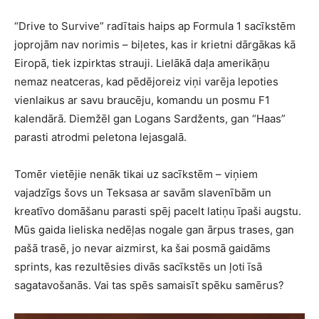
“Drive to Survive” radītais haips ap Formula 1 sacīkstēm
joprojām nav norimis – biļetes, kas ir krietni dārgākas kā
Eiropā, tiek izpirktas strauji. Lielākā daļa amerikāņu
nemaz neatceras, kad pēdējoreiz viņi varēja lepoties
vienlaikus ar savu braucēju, komandu un posmu F1
kalendārā. Diemžēl gan Logans Sardžents, gan “Haas”
parasti atrodmi peletona lejasgalā.
Tomēr vietējie nenāk tikai uz sacīkstēm – viņiem
vajadzīgs šovs un Teksasa ar savām slavenībām un
kreatīvo domāšanu parasti spēj pacelt latiņu īpaši augstu.
Mūs gaida lieliska nedēļas nogale gan ārpus trases, gan
pašā trasē, jo nevar aizmirst, ka šai posmā gaidāms
sprints, kas rezultēsies divās sacīkstēs un ļoti īsā
sagatavošanās. Vai tas spēs samaisīt spēku samērus?