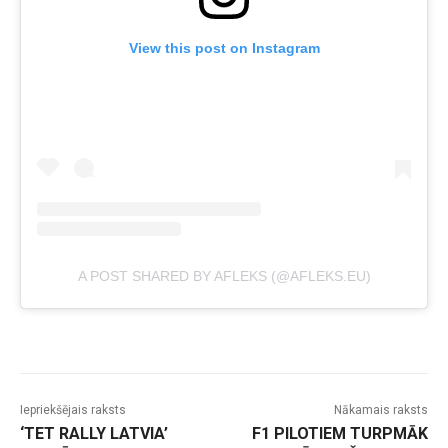
View this post on Instagram
A POST SHARED BY AFLEKS (@AFLEKS.EU)
Iepriekšējais raksts
Nākamais raksts
‘TET RALLY LATVIA’
F1 PILOTIEM TURPMĀK