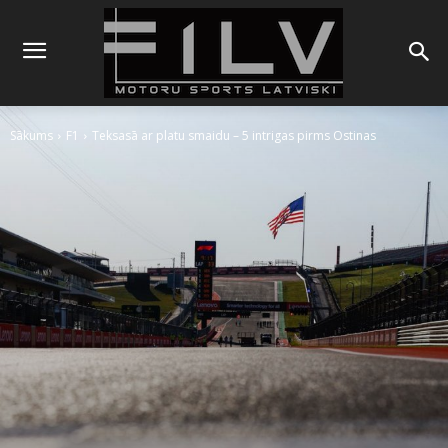
Sākums
F1
Teksasā ar platu smaidu – 5 intrigas pirms Ostinas