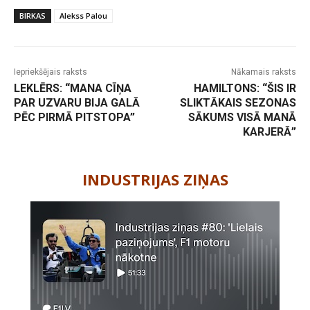
BIRKAS
Alekss Palou
Iepriekšējais raksts
Nākamais raksts
LEKLĒRS: “MANA CĪŅA
HAMILTONS: “ŠIS IR
PAR UZVARU BIJA GALĀ
SLIKTĀKAIS SEZONAS
PĒC PIRMĀ PITSTOPA”
SĀKUMS VISĀ MANĀ
KARJERĀ”
-
INDUSTRIJAS ZIŅAS