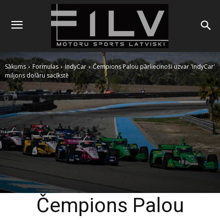
Sākums
Formulas
IndyCar
Čempions Palou pārliecinoši uzvar 'IndyCar'
miljons dolāru sacīkstē
Čempions Palou