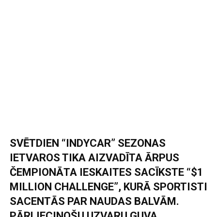
SVĒTDIEN “INDYCAR” SEZONAS
IETVAROS TIKA AIZVADĪTA ĀRPUS
ČEMPIONĀTA IESKAITES SACĪKSTE “$1
MILLION CHALLENGE”, KURĀ SPORTISTI
SACENTĀS PAR NAUDAS BALVĀM.
PĀRLIECINOŠU UZVARU GUVA