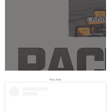
REKLĀMA