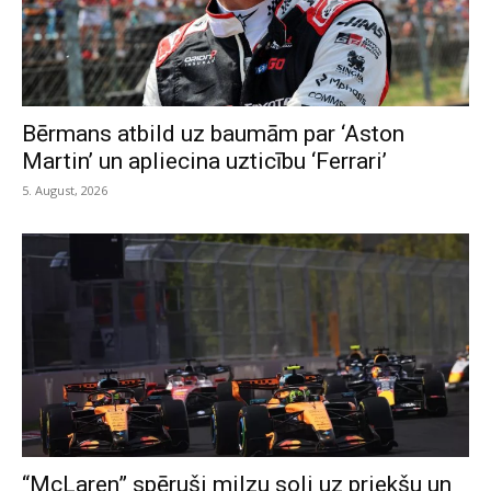
Bērmans atbild uz baumām par ‘Aston
Martin’ un apliecina uzticību ‘Ferrari’
5. August, 2026
“McLaren” spēruši milzu soli uz priekšu un