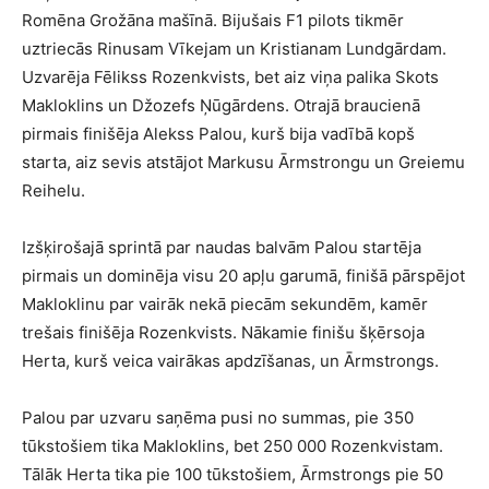
Romēna Grožāna mašīnā. Bijušais F1 pilots tikmēr
uztriecās Rinusam Vīkejam un Kristianam Lundgārdam.
Uzvarēja Fēlikss Rozenkvists, bet aiz viņa palika Skots
Makloklins un Džozefs Ņūgārdens. Otrajā braucienā
pirmais finišēja Alekss Palou, kurš bija vadībā kopš
starta, aiz sevis atstājot Markusu Ārmstrongu un Greiemu
Reihelu.
Izšķirošajā sprintā par naudas balvām Palou startēja
pirmais un dominēja visu 20 apļu garumā, finišā pārspējot
Makloklinu par vairāk nekā piecām sekundēm, kamēr
trešais finišēja Rozenkvists. Nākamie finišu šķērsoja
Herta, kurš veica vairākas apdzīšanas, un Ārmstrongs.
Palou par uzvaru saņēma pusi no summas, pie 350
tūkstošiem tika Makloklins, bet 250 000 Rozenkvistam.
Tālāk Herta tika pie 100 tūkstošiem, Ārmstrongs pie 50