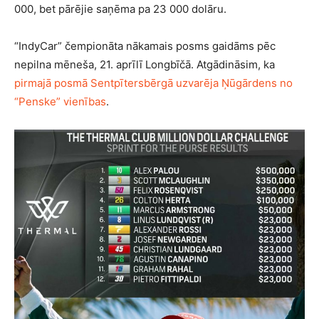
000, bet pārējie saņēma pa 23 000 dolāru.
“IndyCar” čempionāta nākamais posms gaidāms pēc
nepilna mēneša, 21. aprīlī Longbīčā. Atgādināsim, ka
pirmajā posmā Sentpītersbērgā uzvarēja Ņūgārdens no
“Penske” vienības
.