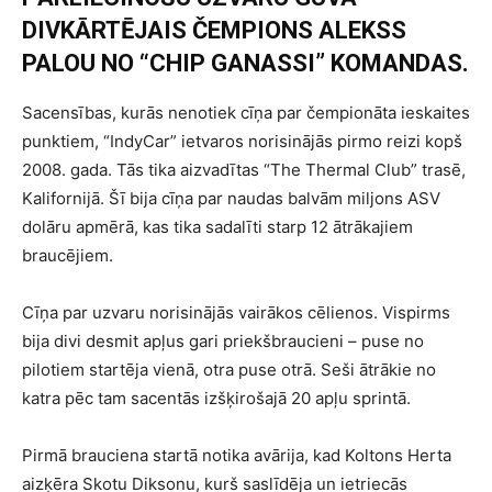
DIVKĀRTĒJAIS ČEMPIONS ALEKSS
PALOU NO “CHIP GANASSI” KOMANDAS.
Sacensības, kurās nenotiek cīņa par čempionāta ieskaites
punktiem, “IndyCar” ietvaros norisinājās pirmo reizi kopš
2008. gada. Tās tika aizvadītas “The Thermal Club” trasē,
Kalifornijā. Šī bija cīņa par naudas balvām miljons ASV
dolāru apmērā, kas tika sadalīti starp 12 ātrākajiem
braucējiem.
Cīņa par uzvaru norisinājās vairākos cēlienos. Vispirms
bija divi desmit apļus gari priekšbraucieni – puse no
pilotiem startēja vienā, otra puse otrā. Seši ātrākie no
katra pēc tam sacentās izšķirošajā 20 apļu sprintā.
Pirmā brauciena startā notika avārija, kad Koltons Herta
aizķēra Skotu Diksonu, kurš saslīdēja un ietriecās