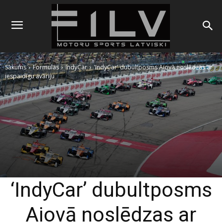
Sākums
Formulas
IndyCar
'IndyCar' dubultposms Aiovā noslēdzas ar
iespaidīgu avāriju
‘IndyCar’ dubultposms
Aiovā noslēdzas ar