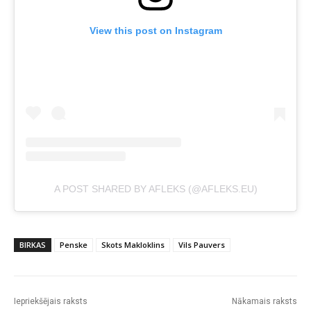
View this post on Instagram
A POST SHARED BY AFLEKS (@AFLEKS.EU)
BIRKAS
Penske
Skots Makloklins
Vils Pauvers
Iepriekšējais raksts
Nākamais raksts