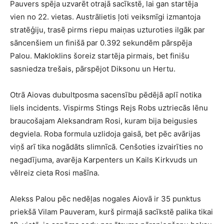
Pauvers spēja uzvarēt otrajā sacīkstē, lai gan startēja
vien no 22. vietas. Austrālietis ļoti veiksmīgi izmantoja
stratēģiju, trasē pirms riepu maiņas uzturoties ilgāk par
sāncenšiem un finišā par 0.392 sekundēm pārspēja
Palou. Makloklins šoreiz startēja pirmais, bet finišu
sasniedza trešais, pārspējot Diksonu un Hertu.
Otrā Aiovas dubultposma sacensību pēdējā aplī notika
liels incidents. Vispirms Stings Rejs Robs uztriecās lēnu
braucošajam Aleksandram Rosi, kuram bija beigusies
degviela. Roba formula uzlidoja gaisā, bet pēc avārijas
viņš arī tika nogādāts slimnīcā. Cenšoties izvairīties no
negadījuma, avarēja Karpenters un Kails Kirkvuds un
vēlreiz cieta Rosi mašīna.
Alekss Palou pēc nedēļas nogales Aiovā ir 35 punktus
priekšā Vilam Pauveram, kurš pirmajā sacīkstē palika tikai