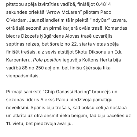
pitstopu spēja izvirzīties vadībā, finišējot 0.4814
sekundes priekšā “Arrow McLaren” pilotam Pado
O’Vardam. Jaunzēlandietim tā ir piektā “IndyCar” uzvara,
otrā šajā sezonā un pirmā karjerā ovāla trasē. Komandas
biedrs Džozefs Ņūgārdens Aiovas trasē uzvarējis
septiņas reizes, bet šoreiz no 22. starta vietas spēja
finišēt trešais, aiz sevis atstājot Skotu Diksonu un Edu
Karpenteru.
Pole position
ieguvējs Koltons Herta bija
vadībā 88 no 250 apļiem, bet finišu šķērsoja tikai
vienpadsmitais.
Pirmajā sacīkstē “Chip Ganassi Racing” braucējs un
sezonas līderis Alekss Palou piedzīvoja pamatīgu
neveiksmi. Spānis bija trešais, kad boksu celiņā noslāpa
un atkrita uz otrā desmitnieka beigām, tad bija pacēlies uz
11. vietu, bet piedzīvoja avāriju.