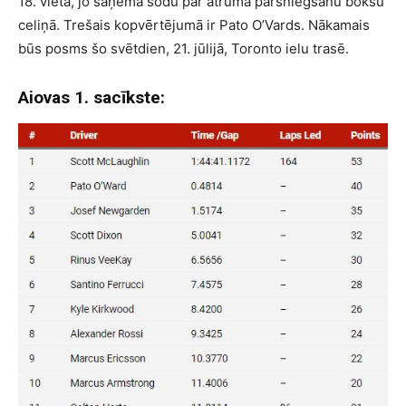
18. vietā, jo saņēma sodu par ātruma pārsniegšanu boksu
celiņā. Trešais kopvērtējumā ir Pato O’Vards. Nākamais
būs posms šo svētdien, 21. jūlijā, Toronto ielu trasē.
Aiovas 1. sacīkste: