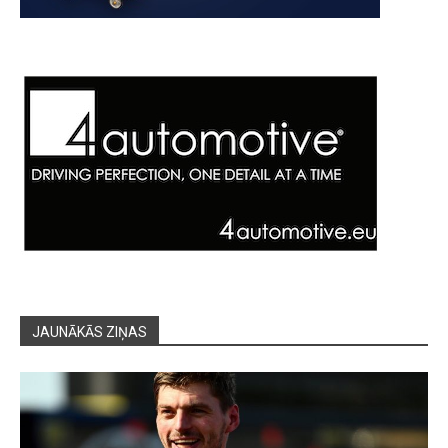
JAUNĀKĀS ZIŅAS