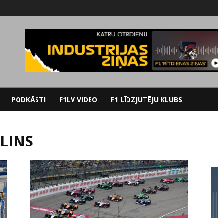
PODKĀSTI
F1LV VIDEO
F1 LĪDZJUTĒJU KLUBS
LINS