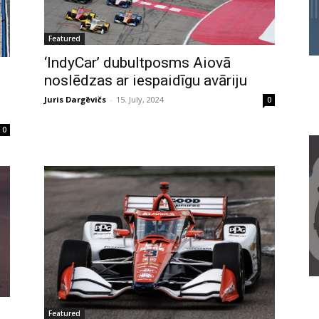
Featured
‘IndyCar’ dubultposms Aiovā
noslēdzas ar iespaidīgu avāriju
Juris Dargēvičs
-
15. July, 2024
0
0
Featured