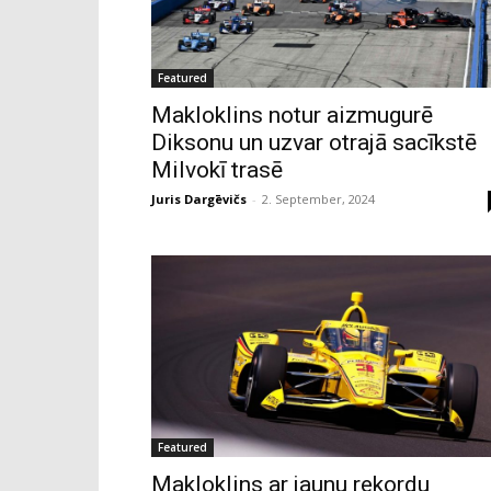
Featured
Makloklins notur aizmugurē
Diksonu un uzvar otrajā sacīkstē
Milvokī trasē
Juris Dargēvičs
-
2. September, 2024
Featured
Makloklins ar jaunu rekordu