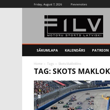
Friday, August 7, 2026
Pievienoties
SĀKUMLAPA
KALENDĀRS
PATREON
Home
Tags
Skots Makloklins
TAG: SKOTS MAKLOK