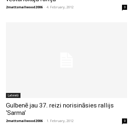
2mattsmallwood2006
-
4. February, 2012
0
Latvieši
Gulbenē jau 37. reizi norisināsies rallijs
‘Sarma’
2mattsmallwood2006
-
1. February, 2012
0