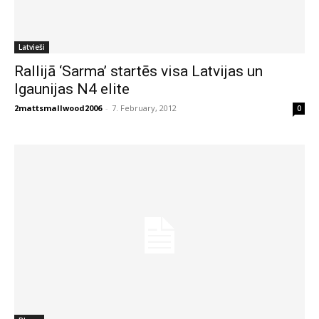
Latvieši
Rallijā ‘Sarma’ startēs visa Latvijas un
Igaunijas N4 elite
2mattsmallwood2006
-
7. February, 2012
0