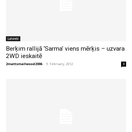
Latvieši
Berķim rallijā ‘Sarma’ viens mērķis – uzvara
2WD ieskaitē
2mattsmallwood2006
-
9. February, 2012
0