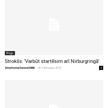
Blogs
Strokšs: ‘Varbūt startēsim arī Nirburgringā’
2mattsmallwood2006
-
10. February, 2012
0