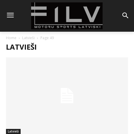
Home
Latvieši
Page 49
LATVIEŠI
Latvieši