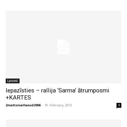
Latvieši
Iepazīsties – rallija ‘Sarma’ ātrumposmi
+KARTES
2mattsmallwood2006
-
10. February, 2012
0