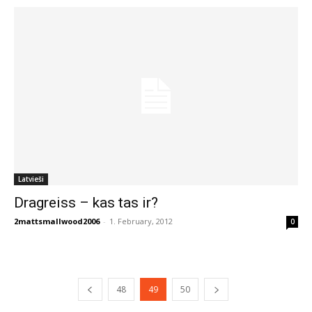
Latvieši
Dragreiss – kas tas ir?
2mattsmallwood2006
-
1. February, 2012
0
48
49
50