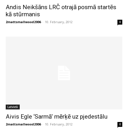
Andis Neikšāns LRČ otrajā posmā startēs
kā stūrmanis
2mattsmallwood2006
-
10. February, 2012
0
Latvieši
Aivis Egle ‘Sarmā’ mērķē uz pjedestālu
2mattsmallwood2006
-
10. February, 2012
0