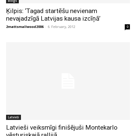
Blogs
Ķilpis: ‘Tagad startēšu nevienam
nevajadzīgā Latvijas kausa izcīņā’
2mattsmallwood2006
-
6. February, 2012
0
Latvieši
Latvieši veiksmīgi finišējuši Montekarlo
vēsturiskajā rallijā