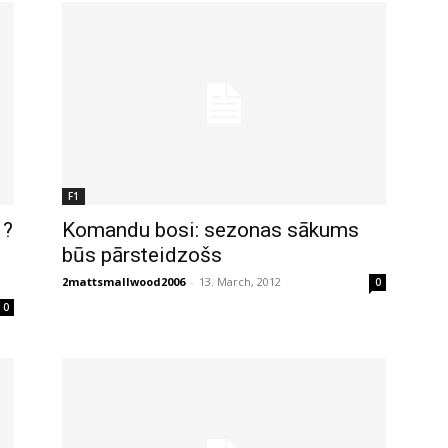
F1
1?
Komandu bosi: sezonas sākums
būs pārsteidzošs
2mattsmallwood2006
-
13. March, 2012
0
0