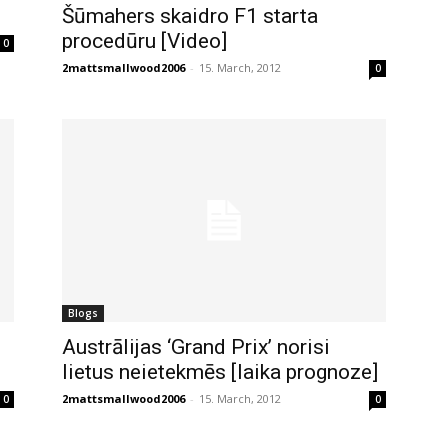
Šūmahers skaidro F1 starta
procedūru [Video]
0
2mattsmallwood2006
-
15. March, 2012
0
Blogs
Austrālijas ‘Grand Prix’ norisi
lietus neietekmēs [laika prognoze]
2mattsmallwood2006
-
15. March, 2012
0
0