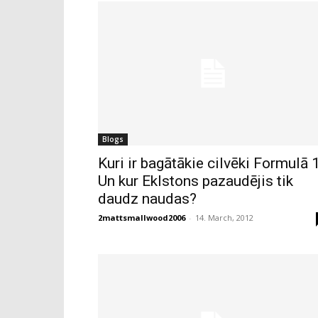
Blogs
Kuri ir bagātākie cilvēki Formulā 
Un kur Eklstons pazaudējis tik
daudz naudas?
2mattsmallwood2006
-
14. March, 2012