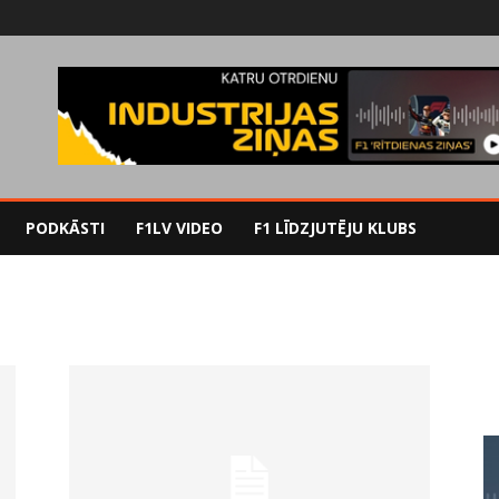
PODKĀSTI
F1LV VIDEO
F1 LĪDZJUTĒJU KLUBS