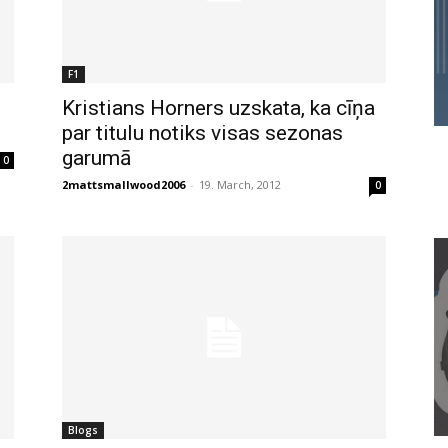
F1
Kristians Horners uzskata, ka cīņa
par titulu notiks visas sezonas
garumā
0
2mattsmallwood2006
-
19. March, 2012
0
Blogs