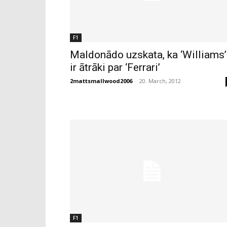
F1
Maldonādo uzskata, ka ‘Williams’
ir ātrāki par ‘Ferrari’
2mattsmallwood2006
-
20. March, 2012
F1