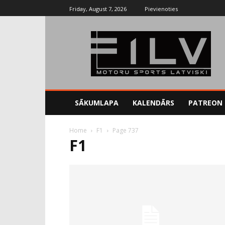
Friday, August 7, 2026
Pievienoties
SĀKUMLAPA
KALENDĀRS
PATREON
Home
F1
Page 737
F1