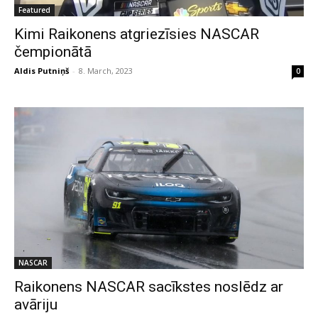
Featured
Kimi Raikonens atgriezīsies NASCAR
čempionātā
Aldis Putniņš
-
8. March, 2023
0
NASCAR
Raikonens NASCAR sacīkstes noslēdz ar
avāriju