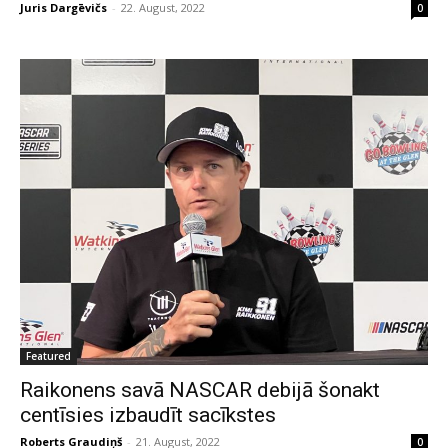
Juris Dargēvičs
-
22. August, 2022
0
Featured
Raikonens savā NASCAR debijā šonakt
centīsies izbaudīt sacīkstes
Roberts Graudiņš
-
21. August, 2022
0