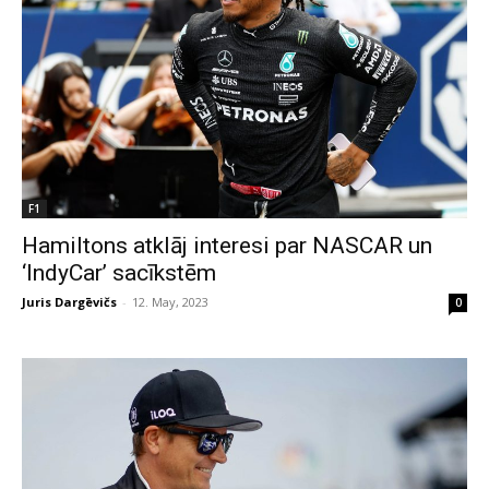
F1
Hamiltons atklāj interesi par NASCAR un
‘IndyCar’ sacīkstēm
Juris Dargēvičs
-
12. May, 2023
0