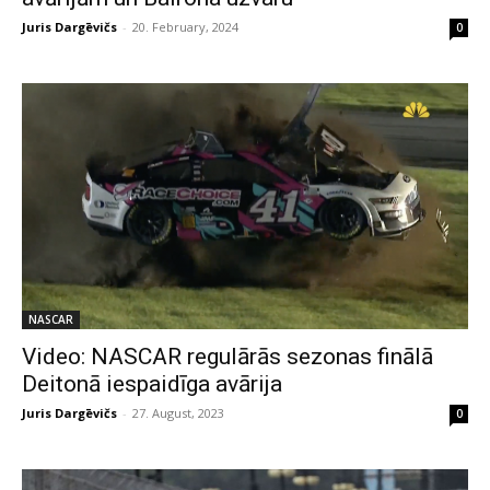
Juris Dargēvičs
-
20. February, 2024
0
NASCAR
Video: NASCAR regulārās sezonas finālā
Deitonā iespaidīga avārija
Juris Dargēvičs
-
27. August, 2023
0