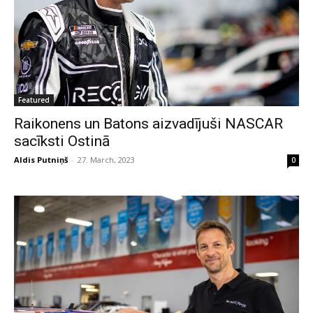
Featured
Raikonens un Batons aizvadījuši NASCAR
sacīksti Ostinā
Aldis Putniņš
-
27. March, 2023
0