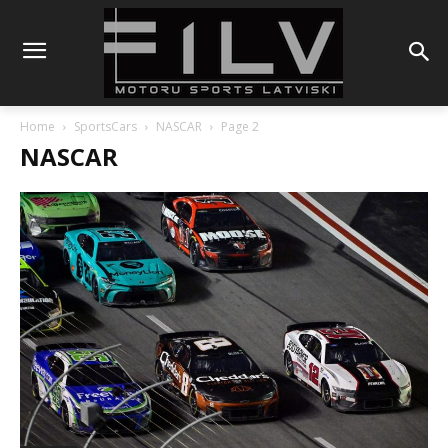
Home
SportsCars
NASCAR
Page 2
NASCAR