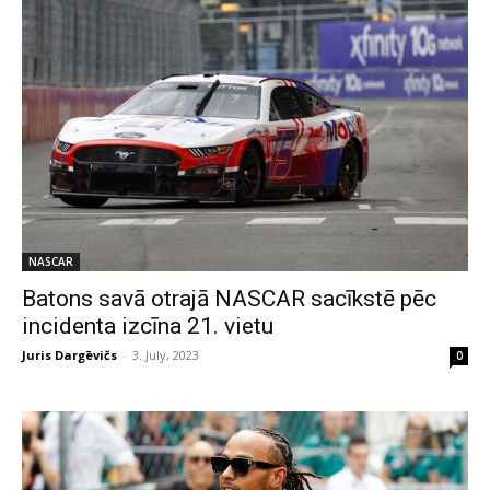
NASCAR
Batons savā otrajā NASCAR sacīkstē pēc
incidenta izcīna 21. vietu
Juris Dargēvičs
-
3. July, 2023
0