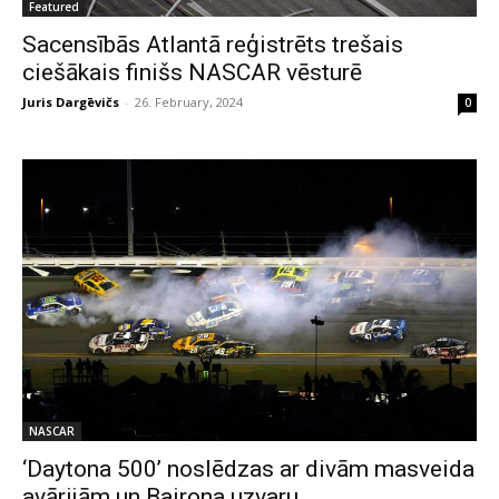
Featured
Sacensībās Atlantā reģistrēts trešais
ciešākais finišs NASCAR vēsturē
Juris Dargēvičs
-
26. February, 2024
0
NASCAR
‘Daytona 500’ noslēdzas ar divām masveida
avārijām un Bairona uzvaru