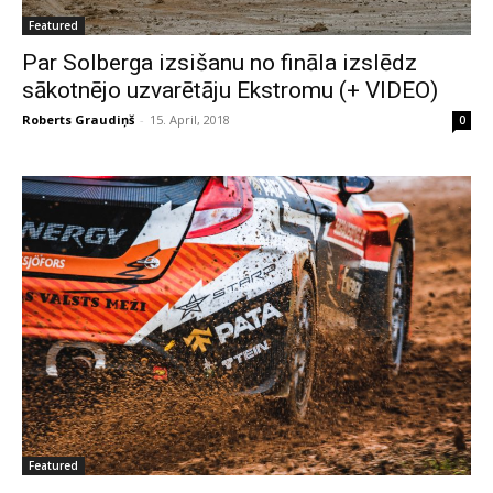
Featured
Par Solberga izsišanu no fināla izslēdz
sākotnējo uzvarētāju Ekstromu (+ VIDEO)
Roberts Graudiņš
-
15. April, 2018
0
Featured