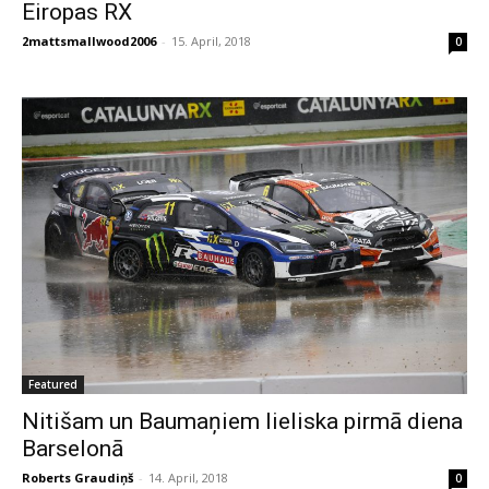
Eiropas RX
2mattsmallwood2006
-
15. April, 2018
0
Featured
Nitišam un Baumaņiem lieliska pirmā diena
Barselonā
Roberts Graudiņš
-
14. April, 2018
0