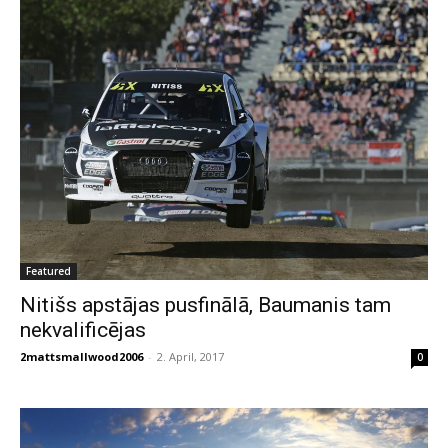
Featured
Nitišs apstājas pusfinālā, Baumanis tam
nekvalificējas
2mattsmallwood2006
-
2. April, 2017
0