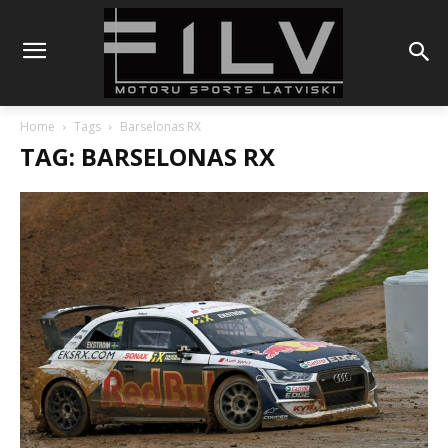
Home
Tags
Barselonas RX
TAG: BARSELONAS RX