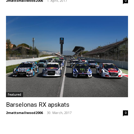
2mattsmallwood2006
-
1. April, 2017
0
Featured
Barselonas RX apskats
2mattsmallwood2006
-
30. March, 2017
0