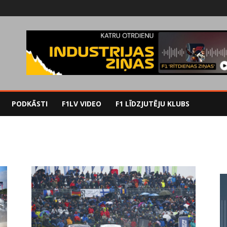
PODKĀSTI
F1LV VIDEO
F1 LĪDZJUTĒJU KLUBS