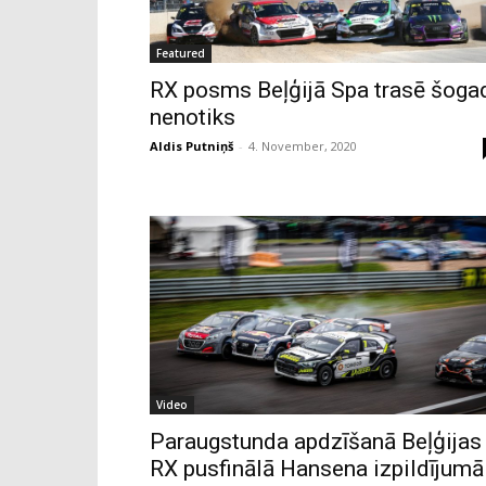
Featured
RX posms Beļģijā Spa trasē šoga
nenotiks
Aldis Putniņš
-
4. November, 2020
Video
Paraugstunda apdzīšanā Beļģijas
RX pusfinālā Hansena izpildījumā