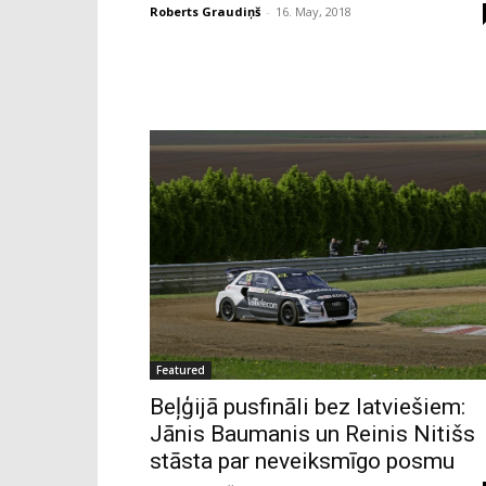
Roberts Graudiņš
-
16. May, 2018
Featured
Beļģijā pusfināli bez latviešiem:
Jānis Baumanis un Reinis Nitišs
stāsta par neveiksmīgo posmu