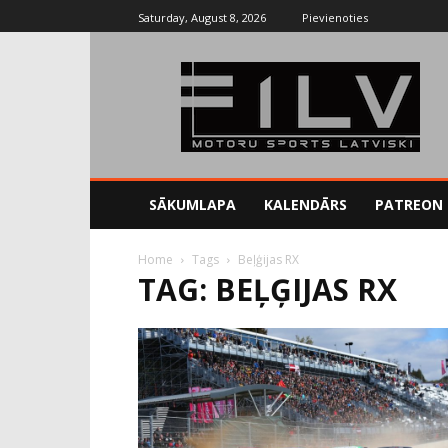
Saturday, August 8, 2026
Pievienoties
SĀKUMLAPA
KALENDĀRS
PATREON
Home
Tags
Beļģijas RX
TAG: BEĻĢIJAS RX