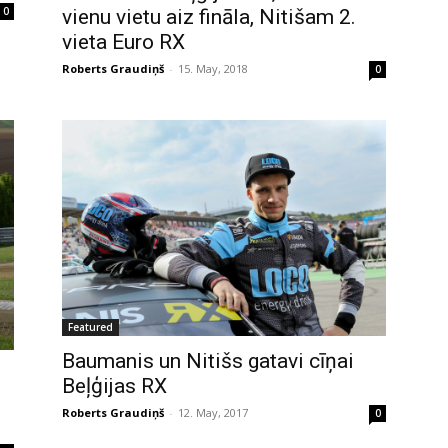
0
vienu vietu aiz fināla, Nitišam 2.
vieta Euro RX
Roberts Graudiņš
-
15. May, 2018
0
Featured
Baumanis un Nitišs gatavi cīņai
Beļģijas RX
Roberts Graudiņš
-
12. May, 2017
0