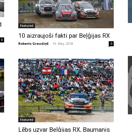
d
Featured
10 aizraujoši fakti par Beļģijas RX
0
Roberts Graudiņš
-
16. May, 2018
0
Featured
Lēbs uzvar Beļģijas RX, Baumanis