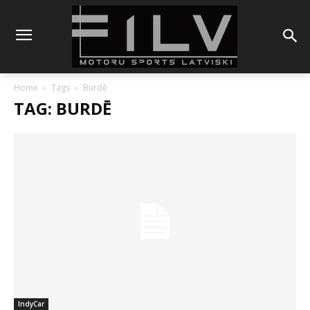
Home
Tags
Burdē
TAG: BURDĒ
IndyCar