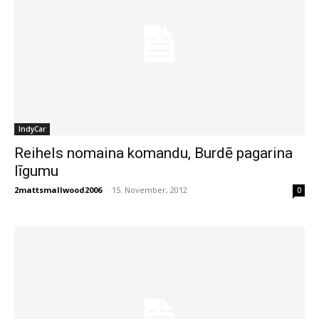
IndyCar
Reihels nomaina komandu, Burdē pagarina
līgumu
2mattsmallwood2006
-
15. November, 2012
0