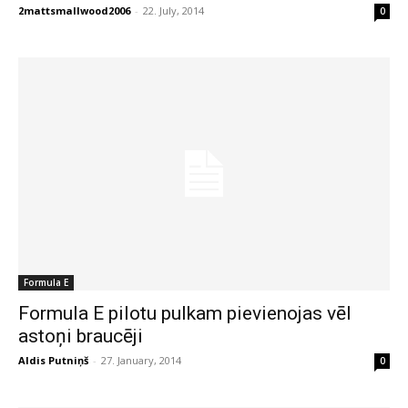
2mattsmallwood2006
-
22. July, 2014
0
Formula E
Formula E pilotu pulkam pievienojas vēl
astoņi braucēji
Aldis Putniņš
-
27. January, 2014
0