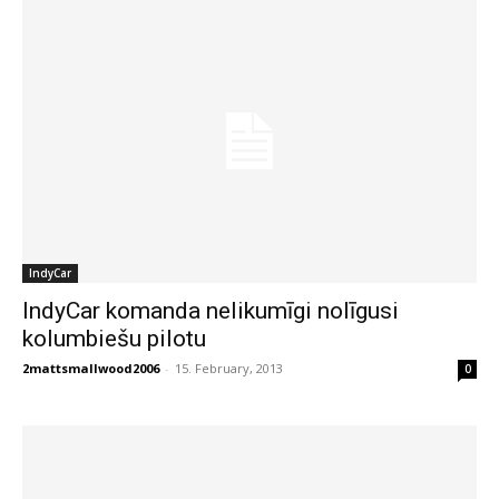
IndyCar
IndyCar komanda nelikumīgi nolīgusi
kolumbiešu pilotu
2mattsmallwood2006
-
15. February, 2013
0