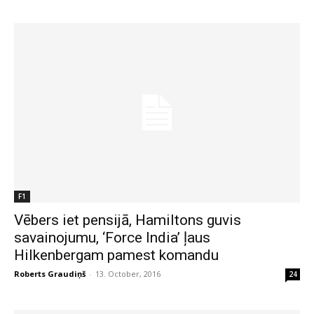
F1
Vēbers iet pensijā, Hamiltons guvis
savainojumu, ‘Force India’ ļaus
Hilkenbergam pamest komandu
Roberts Graudiņš
-
13. October, 2016
24