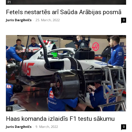
F1
Fetels nestartēs arī Saūda Arābijas posmā
Juris Dargēvičs
-
25. March, 2022
0
F1
Haas komanda izlaidīs F1 testu sākumu
Juris Dargēvičs
-
9. March, 2022
0