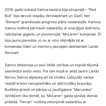
2018. gada izskaņā Sainca karjera bija strupceļā – “Red
Bull” bija devuši iespēju Verstapenam un Gazlī, bet
“Renault” grandiozais progresa plāns nedarbojās. Karloss
Saincs nolēma pārtraukt sadarbību ar enerģijas dzērienu
ražošanas gigantu un pievienojās “McLaren” komandai. Šī
bija jauna pieredze, jo nu ar viņu rēķinājās kā ar
komandas līderi un mentoru jaunajam debitantam Lando
Norisam.
Saincs attaisnoja uz sevi liktās cerības un kopvērtējumā
sasniedza sesto vietu. Pie tam kopā ar allaž jautro Lando
Norisu Saincs atplauka arī kā cilvēks. Līdzjutēji varēja
redzēt krietni nenopietnāku un atbrīvotāku braucēju.
Budžeta griesti un pāreja uz jaudīgajiem “Mercedes”
dzinējiem lika domāt, ka “McLaren” gaida spožas dienas
priekšā. “Ferrari” nolēma neturpināt sadarbību ar