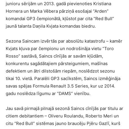
junioru sērijām un 2013. gadā pievienoties Kristiana
Hornera un Marka Vēbera pārziņā esošajai “Arden”
komandai GP3 čempionātā, kļūstot par cita “Red Bull”
jaunā talanta Daņila Kvjata komandas biedru.
Sezona Saincam izvērtās par absolūtu katastrofu – kamēr
Kvjats kļuva par čempionu un nodrošināja vietu “Toro
Rosso” sastāvā, Saincs cīnījās ar savām kļūdām,
konkurentu sagādātajiem pārsteigumiem, mašīnas
defektiem un ātri dilstošām riepām, noslēdzot sezonu
tikai 10. vietā. Paralēli GP3 sacīkstēm, Saincs izmēģināja
savas spējas Formula Renault 3.5 Series, kur uz 2014.
gadu noslēdza līgumu ar “DAMS” vienību.
Jau savā pirmajā pilnajā sezonā Saincs cīnījās par titulu ar
citiem debitantiem – Oliveru Roulandu, Roberto Meri un
citu “Red Bull” sistēmas jauno braucēju Pjēru Gazlī, kurš