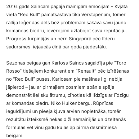
2016. gads Saincam pagāja mainīgām emocijām – Kvjata
vieta “Red Bull” pamatsastāvā tika Verstapenam, tomēr
rallija leģendas dēls bez problēmām sakāva savu jauno
komandas biedru, ievērojami uzlabojot savu reputāciju.
Progress turpinājās un pērn Singapūrā pēc līderu
sadursmes, iejaucās cīņā par goda pjedestālu.
Sezonas beigas gan Karloss Saincs sagaidīja pie “Toro
Rosso” tiešajiem konkurentiem “Renault” pēc izīrēšanas
no “Red Bull” puses. Karlosam pie mašīnas ilgi nebija
jāpierod – jau ar pirmajiem posmiem spānis spēja
demonstrēt lielisku ātrumu, cīnoties kā līdzīgs ar līdzīgu
ar komandas biedru Niko Hulkenbergu. Rūpnīcas
ieguldījumi un pieeja kļuva arvien nopietnāka, tomēr
rezultātu izteiksmē nekas diži nemainījās un dzeltenās
formulas vēl vinu gadu kūlās ap pirmā desmitnieka
beigām.