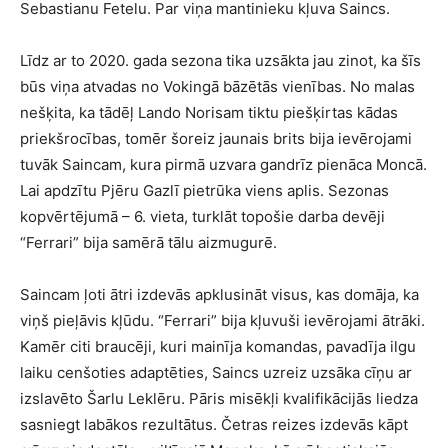
Sebastianu Fetelu. Par viņa mantinieku kļuva Saincs.
Līdz ar to 2020. gada sezona tika uzsākta jau zinot, ka šīs
būs viņa atvadas no Vokingā bāzētās vienības. No malas
nešķita, ka tādēļ Lando Norisam tiktu piešķirtas kādas
priekšrocības, tomēr šoreiz jaunais brits bija ievērojami
tuvāk Saincam, kura pirmā uzvara gandrīz pienāca Moncā.
Lai apdzītu Pjēru Gazlī pietrūka viens aplis. Sezonas
kopvērtējumā – 6. vieta, turklāt topošie darba devēji
“Ferrari” bija samērā tālu aizmugurē.
Saincam ļoti ātri izdevās apklusināt visus, kas domāja, ka
viņš pieļāvis kļūdu. “Ferrari” bija kļuvuši ievērojami ātrāki.
Kamēr citi braucēji, kuri mainīja komandas, pavadīja ilgu
laiku cenšoties adaptēties, Saincs uzreiz uzsāka cīņu ar
izslavēto Šarlu Leklēru. Pāris misēkļi kvalifikācijās liedza
sasniegt labākos rezultātus. Četras reizes izdevās kāpt