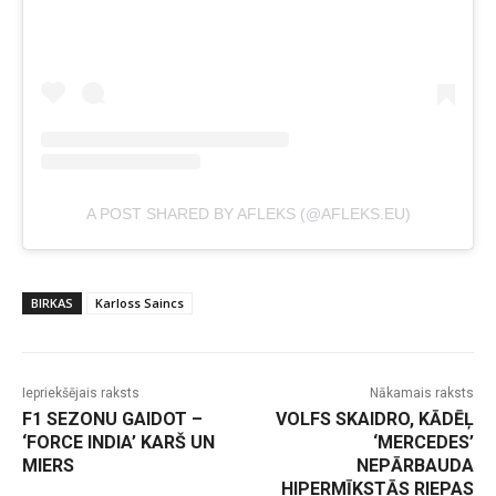
A POST SHARED BY AFLEKS (@AFLEKS.EU)
BIRKAS
Karloss Saincs
Iepriekšējais raksts
Nākamais raksts
F1 SEZONU GAIDOT –
VOLFS SKAIDRO, KĀDĒĻ
‘FORCE INDIA’ KARŠ UN
‘MERCEDES’
MIERS
NEPĀRBAUDA
HIPERMĪKSTĀS RIEPAS