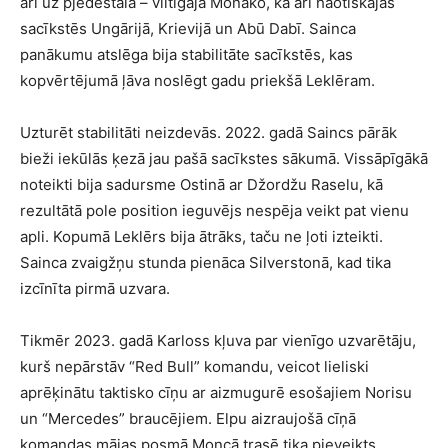
arī uz pjedestāla – viltīgajā Monako, kā arī haotiskajās
sacīkstēs Ungārijā, Krievijā un Abū Dabī. Sainca
panākumu atslēga bija stabilitāte sacīkstēs, kas
kopvērtējumā ļāva noslēgt gadu priekšā Leklēram.
Uzturēt stabilitāti neizdevās. 2022. gadā Saincs pārāk
bieži iekūlās ķezā jau pašā sacīkstes sākumā. Vissāpīgākā
noteikti bija sadursme Ostinā ar Džordžu Raselu, kā
rezultātā pole position ieguvējs nespēja veikt pat vienu
apli. Kopumā Leklērs bija ātrāks, taču ne ļoti izteikti.
Sainca zvaigžņu stunda pienāca Silverstonā, kad tika
izcīnīta pirmā uzvara.
Tikmēr 2023. gadā Karloss kļuva par vienīgo uzvarētāju,
kurš nepārstāv “Red Bull” komandu, veicot lieliski
aprēķinātu taktisko cīņu ar aizmugurē esošajiem Norisu
un “Mercedes” braucējiem. Elpu aizraujošā cīņā
komandas mājas posmā Moncā trasē tika pieveikts