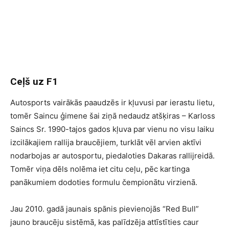
Ceļš uz F1
Autosports vairākās paaudzēs ir kļuvusi par ierastu lietu,
tomēr Saincu ģimene šai ziņā nedaudz atšķiras – Karloss
Saincs Sr. 1990-tajos gados kļuva par vienu no visu laiku
izcilākajiem rallija braucējiem, turklāt vēl arvien aktīvi
nodarbojas ar autosportu, piedaloties Dakaras rallijreidā.
Tomēr viņa dēls nolēma iet citu ceļu, pēc kartinga
panākumiem dodoties formulu čempionātu virzienā.
Jau 2010. gadā jaunais spānis pievienojās “Red Bull”
jauno braucēju sistēmā, kas palīdzēja attīstīties caur