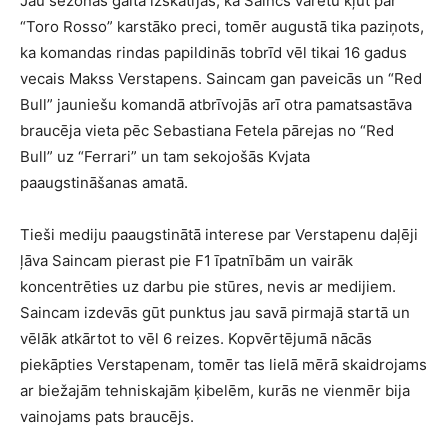
Jau sezonas gaitā izskatījās, ka Saincs varētu kļūt par
“Toro Rosso” karstāko preci, tomēr augustā tika paziņots,
ka komandas rindas papildinās tobrīd vēl tikai 16 gadus
vecais Makss Verstapens. Saincam gan paveicās un “Red
Bull” jauniešu komandā atbrīvojās arī otra pamatsastāva
braucēja vieta pēc Sebastiana Fetela pārejas no “Red
Bull” uz “Ferrari” un tam sekojošās Kvjata
paaugstināšanas amatā.
Tieši mediju paaugstinātā interese par Verstapenu daļēji
ļāva Saincam pierast pie F1 īpatnībām un vairāk
koncentrēties uz darbu pie stūres, nevis ar medijiem.
Saincam izdevās gūt punktus jau savā pirmajā startā un
vēlāk atkārtot to vēl 6 reizes. Kopvērtējumā nācās
piekāpties Verstapenam, tomēr tas lielā mērā skaidrojams
ar biežajām tehniskajām ķibelēm, kurās ne vienmēr bija
vainojams pats braucējs.