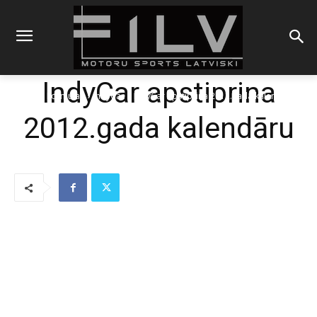
IndyCar apstiprina
Sākums
Formulas
IndyCar
IndyCar apstiprina 2012.gada kalendāru
2012.gada kalendāru