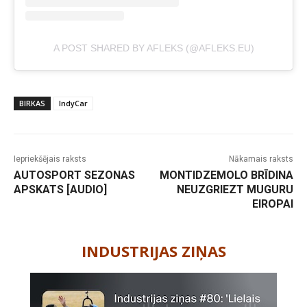
A POST SHARED BY AFLEKS (@AFLEKS.EU)
BIRKAS
IndyCar
Iepriekšējais raksts
Nākamais raksts
AUTOSPORT SEZONAS
MONTIDZEMOLO BRĪDINA
APSKATS [AUDIO]
NEUZGRIEZT MUGURU
EIROPAI
-
INDUSTRIJAS ZIŅAS