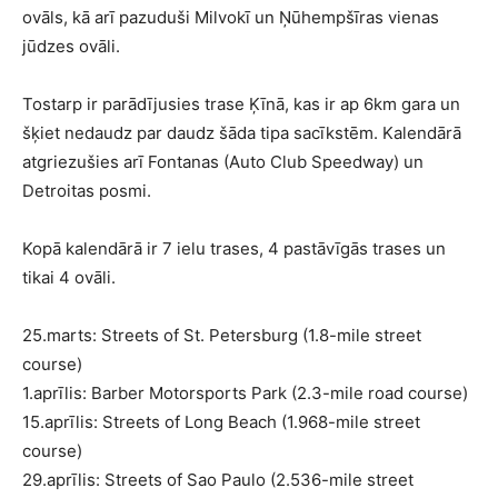
ovāls, kā arī pazuduši Milvokī un Ņūhempšīras vienas
jūdzes ovāli.
Tostarp ir parādījusies trase Ķīnā, kas ir ap 6km gara un
šķiet nedaudz par daudz šāda tipa sacīkstēm. Kalendārā
atgriezušies arī Fontanas (Auto Club Speedway) un
Detroitas posmi.
Kopā kalendārā ir 7 ielu trases, 4 pastāvīgās trases un
tikai 4 ovāli.
25.marts: Streets of St. Petersburg (1.8-mile street
course)
1.aprīlis: Barber Motorsports Park (2.3-mile road course)
15.aprīlis: Streets of Long Beach (1.968-mile street
course)
29.aprīlis: Streets of Sao Paulo (2.536-mile street