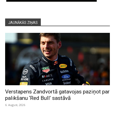
JAUNĀKĀS ZIŅAS
Verstapens Zandvortā gatavojas paziņot par
palikšanu ‘Red Bull’ sastāvā
6. August, 2026