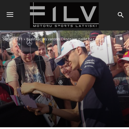
Sākums
F1
Kvalifikācijas varonis Okons var palikt bez vietas F1