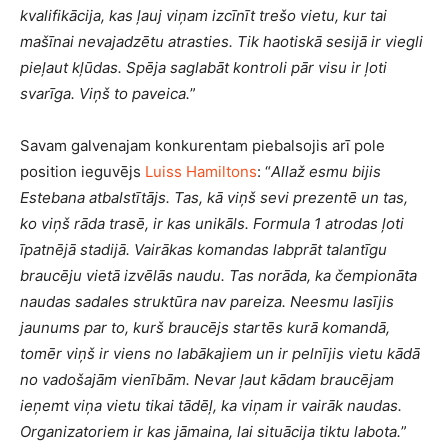
kvalifikācija, kas ļauj viņam izcīnīt trešo vietu, kur tai
mašīnai nevajadzētu atrasties. Tik haotiskā sesijā ir viegli
pieļaut kļūdas. Spēja saglabāt kontroli pār visu ir ļoti
svarīga. Viņš to paveica.
”
Savam galvenajam konkurentam piebalsojis arī pole
position ieguvējs
Luiss Hamiltons
: “
Allaž esmu bijis
Estebana atbalstītājs. Tas, kā viņš sevi prezentē un tas,
ko viņš rāda trasē, ir kas unikāls. Formula 1 atrodas ļoti
īpatnējā stadijā. Vairākas komandas labprāt talantīgu
braucēju vietā izvēlās naudu. Tas norāda, ka čempionāta
naudas sadales struktūra nav pareiza. Neesmu lasījis
jaunums par to, kurš braucējs startēs kurā komandā,
tomēr viņš ir viens no labākajiem un ir pelnījis vietu kādā
no vadošajām vienībām. Nevar ļaut kādam braucējam
ieņemt viņa vietu tikai tādēļ, ka viņam ir vairāk naudas.
Organizatoriem ir kas jāmaina, lai situācija tiktu labota.
”