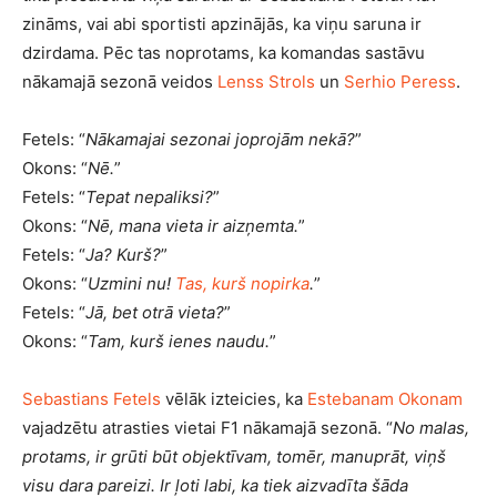
zināms, vai abi sportisti apzinājās, ka viņu saruna ir
dzirdama. Pēc tas noprotams, ka komandas sastāvu
nākamajā sezonā veidos
Lenss Strols
un
Serhio Peress
.
Fetels: “
Nākamajai sezonai joprojām nekā?
”
Okons: “
Nē.
”
Fetels: “
Tepat nepaliksi?
”
Okons: “
Nē, mana vieta ir aizņemta.
”
Fetels: “
Ja? Kurš?
”
Okons: “
Uzmini nu!
Tas, kurš nopirka
.
”
Fetels: “
Jā, bet otrā vieta?
”
Okons: “
Tam, kurš ienes naudu.
”
Sebastians Fetels
vēlāk izteicies, ka
Estebanam Okonam
vajadzētu atrasties vietai F1 nākamajā sezonā. “
No malas,
protams, ir grūti būt objektīvam, tomēr, manuprāt, viņš
visu dara pareizi. Ir ļoti labi, ka tiek aizvadīta šāda