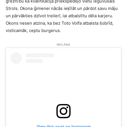
greznību kā kvalifikācijā priekšpēdējo vietu ieguvušais
Strols. Okona ģimenei nācās ieķīlāt un pārdot savu māju
un pārvākties dzīvot treilerī, lai atbalstītu dēla karjeru.
Okons nesen atzina, ka bez Toto Volfa atbalsta šobrīd,
visticamāk, ceptu burgerus.
REKLĀMA
View this post on Instagram