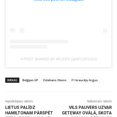
A POST SHARED BY AFLEKS (@AFLEKS.EU)
BIRKAS
Beļģijas GP
Estebans Okons
F1 braucēju tirgus
Iepriekšējais raksts
Nākamais raksts
LIETUS PALĪDZ
VILS PAUVERS UZVAR
HAMILTONAM PĀRSPĒT
GETEWAY OVĀLĀ, SKOTA