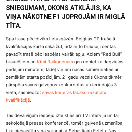
SNIEGUMAM, OKONS ATKLĀJIS, KA
VIŅA NĀKOTNE F1 JOPROJĀM IR MIGLĀ
TĪTA.
Spa trase pēc divām lietusgāzēm Beļģijas GP trešajā
kvalifikācijas kārtā sāka žūt, līdz ar to braucēji centās
pavadīt trasē pēc iespējas vairāk apļu. Abiem “Red Bull”
braucējiem un
Kimi Raikonenam
gan nepietika degvielas
pēdējām minūtēm, tādēļ viņiem nācās samierināties ar
zemākām starta pozīcijām. 21 gadu vecais Okons tikmēr
pārspēja savus galvenos konkurentus un ierindojās 3.
vietā, sasniedzot
savas karjeras labāko rezultātu
kvalifikācijā
.
Tas deva viņam iespēju izteikties arī TV intervijā un tai
sekojošajā preses konferencē, tomēr galvenā uzmanība
tika piesaistīta viņa sarunai ar Sebastianu Fetelu. Nav