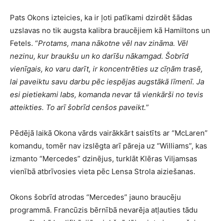
Pats Okons izteicies, ka ir ļoti patīkami dzirdēt šādas
uzslavas no tik augsta kalibra braucējiem kā Hamiltons un
Fetels. “
Protams, mana nākotne vēl nav zināma. Vēl
nezinu, kur braukšu un ko darīšu nākamgad. Šobrīd
vienīgais, ko varu darīt, ir koncentrēties uz cīņām trasē,
lai paveiktu savu darbu pēc iespējas augstākā līmenī. Ja
esi pietiekami labs, komanda nevar tā vienkārši no tevis
atteikties. To arī šobrīd cenšos paveikt.
”
Pēdējā laikā Okona vārds vairākkārt saistīts ar “McLaren”
komandu, tomēr nav izslēgta arī pāreja uz “Williams”, kas
izmanto “Mercedes” dzinējus, turklāt Klēras Viljamsas
vienībā atbrīvosies vieta pēc Lensa Strola aiziešanas.
Okons šobrīd atrodas “Mercedes” jauno braucēju
programmā. Francūzis bērnībā nevarēja atļauties tādu