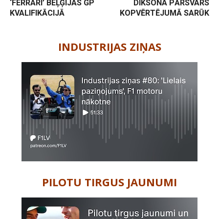
‘FERRARI’ BEĻĢIJAS GP
DIKSONA PĀRSVARS
KVALIFIKĀCIJĀ
KOPVĒRTĒJUMĀ SARŪK
-
INDUSTRIJAS ZIŅAS
PILOTU TIRGUS JAUNUMI