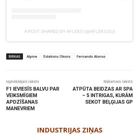
A POST SHARED BY AFLEKS (@AFLEKS.EU)
BIRKAS
Alpine
Estebsns Okons
Fernando Alonso
Iepriekšējais raksts
Nākamais raksts
F1 IEVIESĪS BALVU PAR
ATPŪTA BEIDZAS AR SPA
VEIKSMĪGIEM
– 5 INTRIGAS, KURĀM
APDZĪŠANAS
SEKOT BEĻĢIJAS GP
MANEVRIEM
-
INDUSTRIJAS ZIŅAS