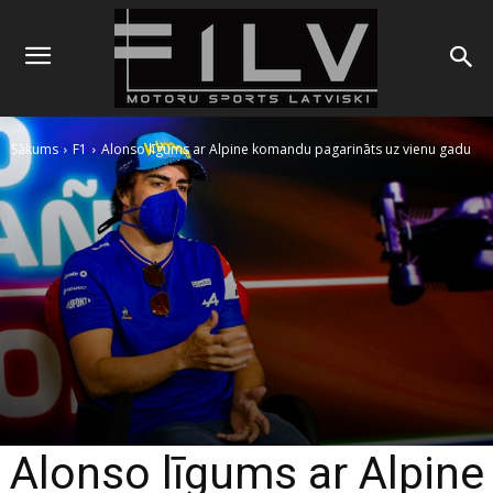
Sākums
F1
Alonso līgums ar Alpine komandu pagarināts uz vienu gadu
Alonso līgums ar Alpine