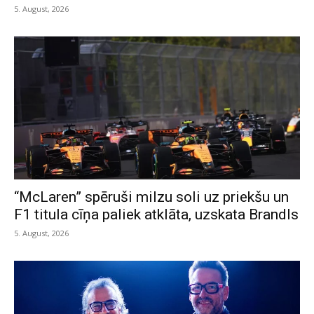
5. August, 2026
“McLaren” spēruši milzu soli uz priekšu un
F1 titula cīņa paliek atklāta, uzskata Brandls
5. August, 2026