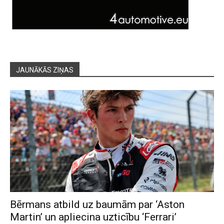
JAUNĀKĀS ZIŅAS
Bērmans atbild uz baumām par ‘Aston
Martin’ un apliecina uzticību ‘Ferrari’