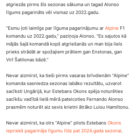
atgriezās pirms šīs sezonas sākuma un tagad Alonso
līgums pagarināts vēl vismaz uz 2022.gadu.
“Esmu ļoti laimīgs par līguma pagarinājumu ar
Alpine
F1
komandu uz 2022.gadu,” paziņoja Alonso. “Es sajutos kā
mājās šajā komandā kopš atgriešanās un man bija liels
prieks strādāt ar spožajiem prātiem gan Enstonas, gan
Virī Šatilonas bāzē.”
Nevar aizmirst, ka tieši pirms vasaras brīvdienām “Alpine”
komanda sasniedza sezonas labāko rezultātu, uzvarot
sacīksti Ungārijā, kur Estebans Okons spēja noturēties
sacīkšu vadībā lielā mērā pateicoties Fernando Alonso
prasmēm noturēt aiz sevis krietni ātrāko Luisu Hamiltonu.
Nevar aizmirst, ka otrs “Alpine” pilots Estebans
Okons
iepriekš pagarināja līgumu līdz pat 2024.gada sezonai
.