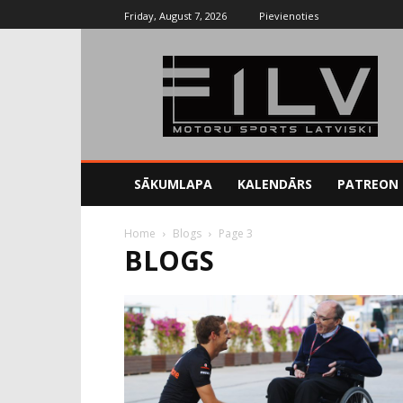
Friday, August 7, 2026
Pievienoties
SĀKUMLAPA
KALENDĀRS
PATREON
Home
Blogs
Page 3
BLOGS