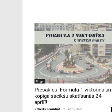
Blogs
Piesakies! Formula 1 viktorīna un
kopīga sacīkšu skatīšanās 24.
aprīlī!
Roberts Graudiņš
-
23. April, 2022