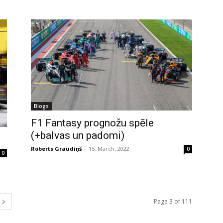
Blogs
F1 Fantasy prognožu spēle
(+balvas un padomi)
Roberts Graudiņš
-
15. March, 2022
0
0
Page 3 of 111