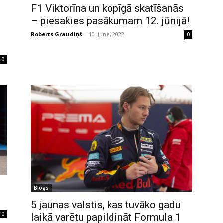
F1 Viktorīna un kopīgā skatīšanās
– piesakies pasākumam 12. jūnijā!
Roberts Graudiņš
-
10. June, 2022
0
0
Blogs
5 jaunas valstis, kas tuvāko gadu
0
laikā varētu papildināt Formula 1