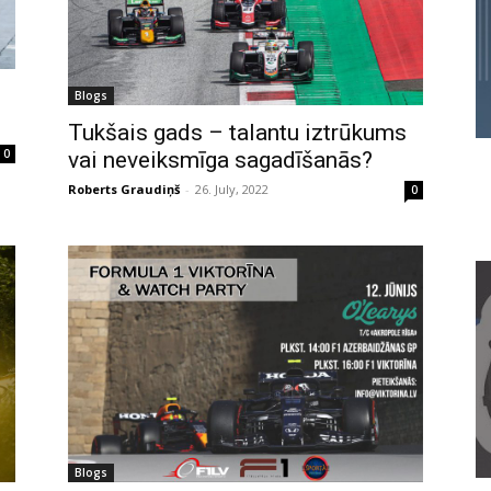
Blogs
Tukšais gads – talantu iztrūkums
0
vai neveiksmīga sagadīšanās?
Roberts Graudiņš
-
26. July, 2022
0
Blogs