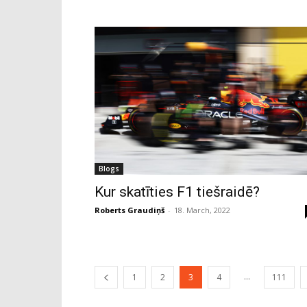
Blogs
Kur skatīties F1 tiešraidē?
Roberts Graudiņš
-
18. March, 2022
...
1
2
3
4
111