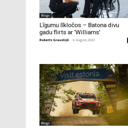
Blogs
Līgumu līkločos – Batona divu
gadu flirts ar ‘Williams’
Roberts Graudiņš
-
6. August, 2022
Blogs