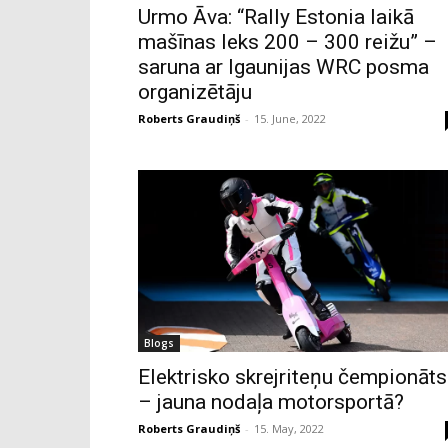
Urmo Āva: “Rally Estonia laikā
mašīnas leks 200 – 300 reižu” –
saruna ar Igaunijas WRC posma
organizētāju
Roberts Graudiņš
-
15. June, 2022
Blogs
Elektrisko skrejriteņu čempionāts
– jauna nodaļa motorsportā?
Roberts Graudiņš
-
15. May, 2022