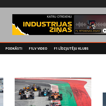
PODKĀSTI
F1LV VIDEO
F1 LĪDZJUTĒJU KLUBS