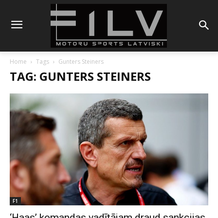
Home
Tags
Gunters Steiners
TAG: GUNTERS STEINERS
F1
‘Haas’ komandas vadītājam draud sankcijas