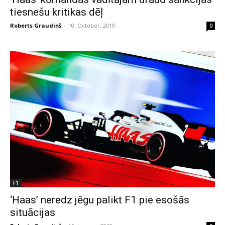
tiesnešu kritikas dēļ
Roberts Graudiņš
-
10. October, 2019
0
F1
‘Haas’ neredz jēgu palikt F1 pie esošās
situācijas