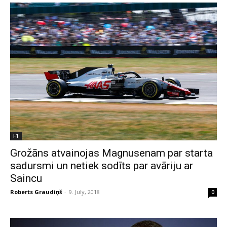
F1
Grožāns atvainojas Magnusenam par starta
sadursmi un netiek sodīts par avāriju ar
Saincu
Roberts Graudiņš
-
9. July, 2018
0