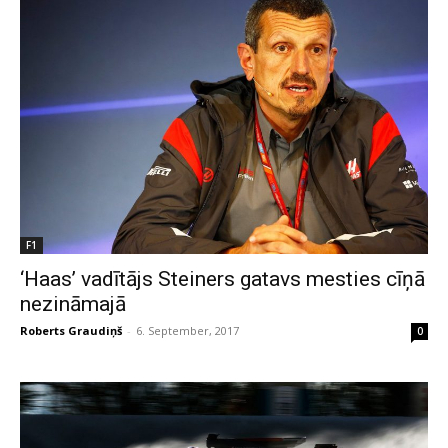
F1
‘Haas’ vadītājs Steiners gatavs mesties cīņā
nezināmajā
Roberts Graudiņš
-
6. September, 2017
0