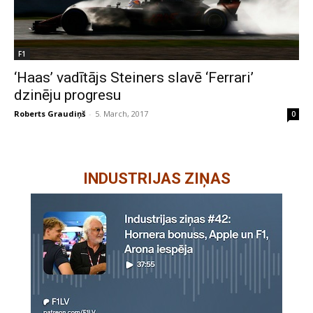
F1
‘Haas’ vadītājs Steiners slavē ‘Ferrari’
dzinēju progresu
Roberts Graudiņš
-
5. March, 2017
0
INDUSTRIJAS ZIŅAS