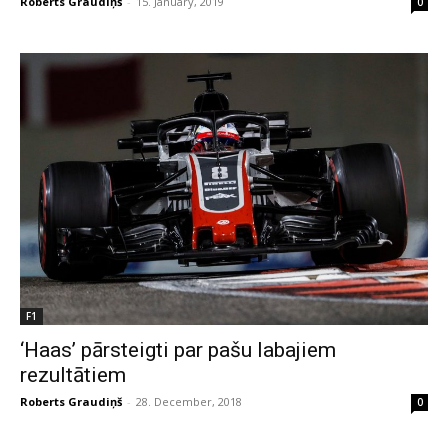
Roberts Graudiņš
-
15. January, 2019
0
F1
‘Haas’ pārsteigti par pašu labajiem
rezultātiem
Roberts Graudiņš
-
28. December, 2018
0