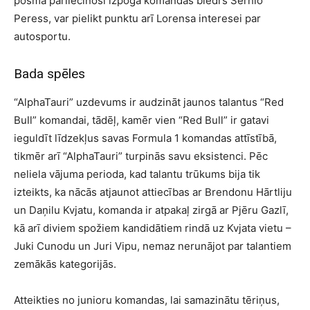
posma pārliecinoši izpogā komandas biedrs Serhio
Peress, var pielikt punktu arī Lorensa interesei par
autosportu.
Bada spēles
“AlphaTauri” uzdevums ir audzināt jaunos talantus “Red
Bull” komandai, tādēļ, kamēr vien “Red Bull” ir gatavi
ieguldīt līdzekļus savas Formula 1 komandas attīstībā,
tikmēr arī “AlphaTauri” turpinās savu eksistenci. Pēc
neliela vājuma perioda, kad talantu trūkums bija tik
izteikts, ka nācās atjaunot attiecības ar Brendonu Hārtliju
un Daņilu Kvjatu, komanda ir atpakaļ zirgā ar Pjēru Gazlī,
kā arī diviem spožiem kandidātiem rindā uz Kvjata vietu –
Juki Cunodu un Juri Vipu, nemaz nerunājot par talantiem
zemākās kategorijās.
Atteikties no junioru komandas, lai samazinātu tēriņus,