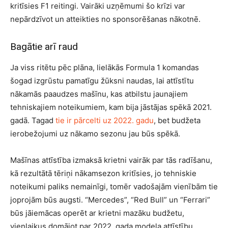
kritīsies F1 reitingi. Vairāki uzņēmumi šo krīzi var
nepārdzīvot un atteikties no sponsorēšanas nākotnē.
Bagātie arī raud
Ja viss ritētu pēc plāna, lielākās Formula 1 komandas
šogad izgrūstu pamatīgu žūksni naudas, lai attīstītu
nākamās paaudzes mašīnu, kas atbilstu jaunajiem
tehniskajiem noteikumiem, kam bija jāstājas spēkā 2021.
gadā. Tagad
tie ir pārcelti uz 2022. gadu
, bet budžeta
ierobežojumi uz nākamo sezonu jau būs spēkā.
Mašīnas attīstība izmaksā krietni vairāk par tās radīšanu,
kā rezultātā tēriņi nākamsezon kritīsies, jo tehniskie
noteikumi paliks nemainīgi, tomēr vadošajām vienībām tie
joprojām būs augsti. “Mercedes”, “Red Bull” un “Ferrari”
būs jāiemācas operēt ar krietni mazāku budžetu,
vienlaikus domājot par 2022. gada modeļa attīstību.