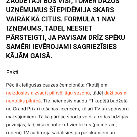
ZAUDĒTĀJI BŪS VISI, TOMĒR DAŽUS
UZŅĒMUMUS ŠĪ EPIDĒMIJA SKARS
VAIRĀK KĀ CITUS. FORMULA 1 NAV
IZŅĒMUMS, TĀDĒĻ NEESIET
PĀRSTEIGTI, JA PAVISAM DRĪZ SPĒKU
SAMĒRI IEVĒROJAMI SAGRIEZĪSIES
KĀJĀM GAISĀ.
Fakti
Pēc tik ieilgušas pauzes čempionāta rīkotājiem
neizdosies aizvadīt pilnvērtīgu sezonu
, tādēļ
daži posmi
nenotiks pilnībā
. Tie neienesīs naudu F1 kopējā budžetā
no Grand Prix rīkošanas licencēm, kā arī TV un sponsoru
maksājumiem. Tā kā pārējie sporta veidi atrodas līdzīgās
pozīcijās, tad, visam notiekot vienlaikus (piemēram,
rudenī) TV auditorija sadalīsies pa pasākumiem un