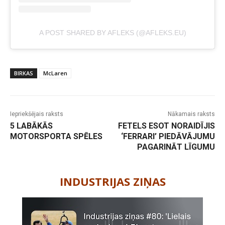
A POST SHARED BY AFLEKS (@AFLEKS.EU)
BIRKAS
McLaren
Iepriekšējais raksts
Nākamais raksts
5 LABĀKĀS
FETELS ESOT NORAIDĪJIS
MOTORSPORTA SPĒLES
‘FERRARI’ PIEDĀVĀJUMU
PAGARINĀT LĪGUMU
-
INDUSTRIJAS ZIŅAS