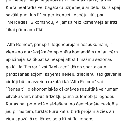
Klēra neatradīs vēl bagātāku uzņēmēju ar dēlu, kurš spēj
savākt punktus F1 superlicencei. Iespēju kļūt par
“Mercedes” B komandu, Viljamsa reiz komentēja ar frāzi
‘tikai pār manu līķi’.
“Alfa Romeo”, par spīti leģendārajam nosaukumam, ir
viena no mazākajām čempionāta komandām un jau pērn
aplicināja, ka tikpat kā nespēj attīstīt mašīnu sezonas
gaitā. Ja “Ferrari” vai “McLaren” dārgo sporta auto
pārdošanas apjomi saņems nelielu triecienu, tad galvenie
cietēji būs masveida ražotāji kā “Alfa Romeo” vai
“Renault”, jo ekonomiskās dīkstāves rezultātā vairumam
cilvēku vairs nebūs līdzekļu jauna automobiļa iegādei.
Runas par potenciālo aiziešanu no čempionāta pavīdēja
jau pirms tam, turklāt kuru katru brīdi projām aizies arī
viņu spožākā reklāmas seja Kimi Raikonens.