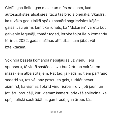
Cietīs gan lielie, gan mazie un mēs nezinam, kad
autosacīkstes atsāksies, taču tas brīdis pienāks. Skaidrs,
ka tuvāko gadu laikā spēku samēri sagriezīsies kājām
gaisā. Jau pirms tam tika runāts, ka “McLaren” varētu būt
galvenie ieguvēji, tomēr tagad, ierobežojot lielo komandu
tēriņus 2022. gada mašīnas attīstībai, tam jābūt vēl
izteiktākam.
Vokingā bāzētā komanda nepaļaujas uz vienu lielu
sponsoru, tā vietā sastāda savu budžetu no vairākiem
mazākiem atbalstītājiem. Pat tad, ja kāds no tiem pārtrauc
sadarbību, tas vēl nav pasaules gals, turklāt nevar
aizmirst, ka vismaz šobrīd viņu rīcībā ir divi ļoti jauni un
ļoti ātri braucēji, kuri vismaz kameru priekšā apliecina, ka
spēj lieliski sastrādāties gan trasē, gan ārpus tās.
REKLĀMA