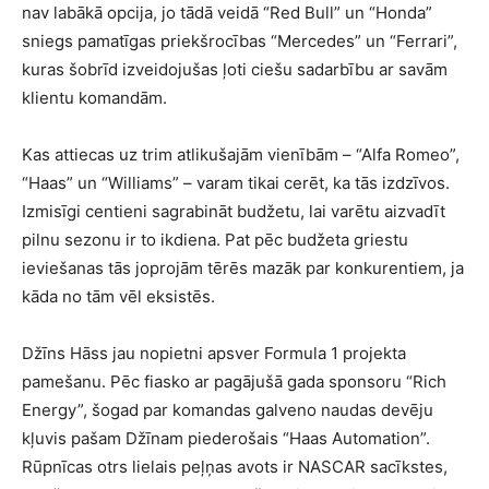
nav labākā opcija, jo tādā veidā “Red Bull” un “Honda”
sniegs pamatīgas priekšrocības “Mercedes” un “Ferrari”,
kuras šobrīd izveidojušas ļoti ciešu sadarbību ar savām
klientu komandām.
Kas attiecas uz trim atlikušajām vienībām – “Alfa Romeo”,
“Haas” un “Williams” – varam tikai cerēt, ka tās izdzīvos.
Izmisīgi centieni sagrabināt budžetu, lai varētu aizvadīt
pilnu sezonu ir to ikdiena. Pat pēc budžeta griestu
ieviešanas tās joprojām tērēs mazāk par konkurentiem, ja
kāda no tām vēl eksistēs.
Džīns Hāss jau nopietni apsver Formula 1 projekta
pamešanu. Pēc fiasko ar pagājušā gada sponsoru “Rich
Energy”, šogad par komandas galveno naudas devēju
kļuvis pašam Džīnam piederošais “Haas Automation”.
Rūpnīcas otrs lielais peļņas avots ir NASCAR sacīkstes,