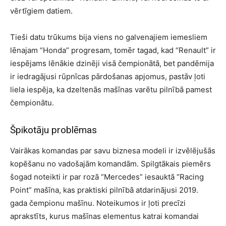
vērtīgiem datiem.
Tieši datu trūkums bija viens no galvenajiem iemesliem
lēnajam “Honda” progresam, tomēr tagad, kad “Renault” ir
iespējams lēnākie dzinēji visā čempionātā, bet pandēmija
ir iedragājusi rūpnīcas pārdošanas apjomus, pastāv ļoti
liela iespēja, ka dzeltenās mašīnas varētu pilnībā pamest
čempionātu.
Špikotāju problēmas
Vairākas komandas par savu biznesa modeli ir izvēlējušās
kopēšanu no vadošajām komandām. Spilgtākais piemērs
šogad noteikti ir par rozā “Mercedes” iesauktā “Racing
Point” mašīna, kas praktiski pilnībā atdarinājusi 2019.
gada čempionu mašīnu. Noteikumos ir ļoti precīzi
aprakstīts, kurus mašīnas elementus katrai komandai