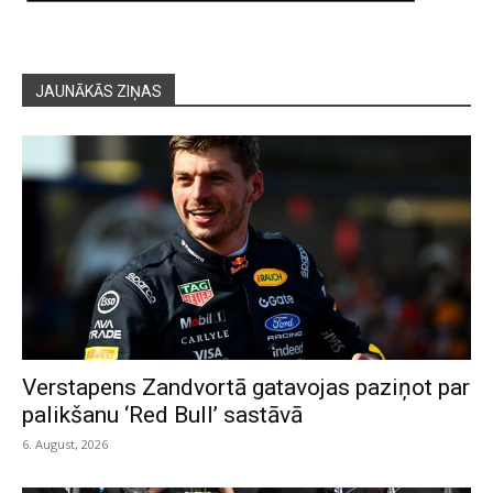
JAUNĀKĀS ZIŅAS
Verstapens Zandvortā gatavojas paziņot par
palikšanu ‘Red Bull’ sastāvā
6. August, 2026