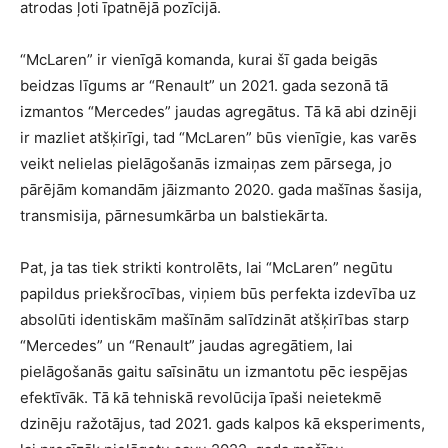
atrodas ļoti īpatnējā pozīcijā.
“McLaren” ir vienīgā komanda, kurai šī gada beigās
beidzas līgums ar “Renault” un 2021. gada sezonā tā
izmantos “Mercedes” jaudas agregātus. Tā kā abi dzinēji
ir mazliet atšķirīgi, tad “McLaren” būs vienīgie, kas varēs
veikt nelielas pielāgošanās izmaiņas zem pārsega, jo
pārējām komandām jāizmanto 2020. gada mašīnas šasija,
transmisija, pārnesumkārba un balstiekārta.
Pat, ja tas tiek strikti kontrolēts, lai “McLaren” negūtu
papildus priekšrocības, viņiem būs perfekta izdevība uz
absolūti identiskām mašīnām salīdzināt atšķirības starp
“Mercedes” un “Renault” jaudas agregātiem, lai
pielāgošanās gaitu saīsinātu un izmantotu pēc iespējas
efektīvāk. Tā kā tehniskā revolūcija īpaši neietekmē
dzinēju ražotājus, tad 2021. gads kalpos kā eksperiments,