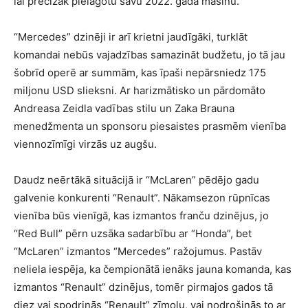
lai precīzāk pielāgotu savu 2022. gada mašīnu.
“Mercedes” dzinēji ir arī krietni jaudīgāki, turklāt
komandai nebūs vajadzības samazināt budžetu, jo tā jau
šobrīd operē ar summām, kas īpaši nepārsniedz 175
miljonu USD slieksni. Ar harizmātisko un pārdomāto
Andreasa Zeidla vadības stilu un Zaka Brauna
menedžmenta un sponsoru piesaistes prasmēm vienība
viennozīmīgi virzās uz augšu.
Daudz neērtākā situācijā ir “McLaren” pēdējo gadu
galvenie konkurenti “Renault”. Nākamsezon rūpnīcas
vienība būs vienīgā, kas izmantos franču dzinējus, jo
“Red Bull” pērn uzsāka sadarbību ar “Honda”, bet
“McLaren” izmantos “Mercedes” ražojumus. Pastāv
neliela iespēja, ka čempionātā ienāks jauna komanda, kas
izmantos “Renault” dzinējus, tomēr pirmajos gados tā
diez vai spodrinās “Renault” zīmolu, vai nodrošinās to ar