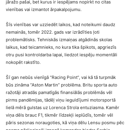
jāražo pašai, bet kurus ir iespējams nopirkt no citas
vienības vai izmantot ārpakalpojumu.
Šīs vienības var uzziedēt laikos, kad noteikumi daudz
nemainās, tomēr 2022. gads var izrādīties ļoti
problemātisks. Tehniskās izmaiņas atgādinās skolas
laikus, kad teicamnieks, no kura tika špikots, apgriezīs
otru pusi kontroldarba lapai, liedzot iespēju momentāli
nokopēt rakstīto.
Šī gan nebūs vienīgā “Racing Point”, vai kā tā turpmāk
būs zināma “Aston Martin” problēma. Britu sporta auto
ražotāji atradās pamatīgās finansiālās problēmās vēl
pirms pandēmijas, tādēļ viņu ieguldījumi motorsportā
lielā mērā gulstas uz Lorenca Strola entuziasma. Kamēr
viņa dēls brauc F1, tikmēr līdzekļi ieplūdīs, tomēr vēl
pāris sezonas noraugoties, kā viņa dēlu Lensu posmu pēc