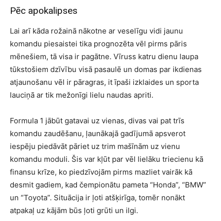
Pēc apokalipses
Lai arī kāda rožainā nākotne ar veselīgu vidi jaunu
komandu piesaistei tika prognozēta vēl pirms pāris
mēnešiem, tā visa ir pagātne. Vīruss katru dienu laupa
tūkstošiem dzīvību visā pasaulē un domas par ikdienas
atjaunošanu vēl ir pāragras, it īpaši izklaides un sporta
lauciņā ar tik mežonīgi lielu naudas apriti.
Formula 1 jābūt gatavai uz vienas, divas vai pat trīs
komandu zaudēšanu, ļaunākajā gadījumā apsverot
iespēju piedāvāt pāriet uz trim mašīnām uz vienu
komandu moduli. Šis var kļūt par vēl lielāku triecienu kā
finansu krīze, ko piedzīvojām pirms mazliet vairāk kā
desmit gadiem, kad čempionātu pameta “Honda”, “BMW”
un “Toyota”. Situācija ir ļoti atšķirīga, tomēr nonākt
atpakaļ uz kājām būs ļoti grūti un ilgi.