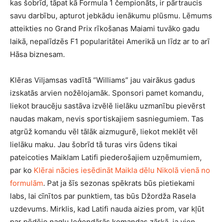
kas šobrīd, tāpat kā Formula 1 čempionāts, ir pārtraucis
savu darbību, apturot jebkādu ienākumu plūsmu. Lēmums
atteikties no Grand Prix rīkošanas Maiami tuvāko gadu
laikā, nepalīdzēs F1 popularitātei Amerikā un līdz ar to arī
Hāsa biznesam.
Klēras Viljamsas vadītā “Williams” jau vairākus gadus
izskatās arvien nožēlojamāk. Sponsori pamet komandu,
liekot braucēju sastāva izvēlē lielāku uzmanību pievērst
naudas makam, nevis sportiskajiem sasniegumiem. Tas
atgrūž komandu vēl tālāk aizmugurē, liekot meklēt vēl
lielāku maku. Jau šobrīd tā turas virs ūdens tikai
pateicoties Maiklam Latifi piederošajiem uzņēmumiem,
par ko
Klērai nācies iesēdināt Maikla dēlu Nikolā vienā no
formulām
. Pat ja šīs sezonas spēkrats būs pietiekami
labs, lai cīnītos par punktiem, tas būs Džordža Rasela
uzdevums. Mirklis, kad Latifi nauda aizies prom, var kļūt
par pēdējo naglu leģendārās komandas zārkā, ja vien