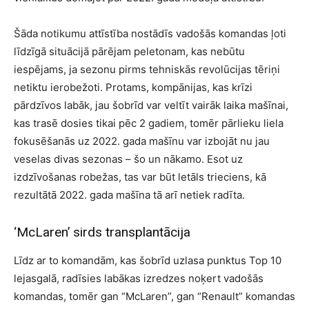
Šāda notikumu attīstība nostādīs vadošās komandas ļoti
līdzīgā situācijā pārējam peletonam, kas nebūtu
iespējams, ja sezonu pirms tehniskās revolūcijas tēriņi
netiktu ierobežoti. Protams, kompānijas, kas krīzi
pārdzīvos labāk, jau šobrīd var veltīt vairāk laika mašīnai,
kas trasē dosies tikai pēc 2 gadiem, tomēr pārlieku liela
fokusēšanās uz 2022. gada mašīnu var izbojāt nu jau
veselas divas sezonas – šo un nākamo. Esot uz
izdzīvošanas robežas, tas var būt letāls trieciens, kā
rezultātā 2022. gada mašīna tā arī netiek radīta.
‘McLaren’ sirds transplantācija
Līdz ar to komandām, kas šobrīd uzlasa punktus Top 10
lejasgalā, radīsies labākas izredzes noķert vadošās
komandas, tomēr gan “McLaren”, gan “Renault” komandas