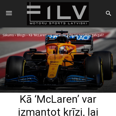
Sākums
Blogs
Kā 'McLaren' var izmantot krīzi, lai nonāktu galvgalī?
Kā ‘McLaren’ var
izmantot krīzi, lai